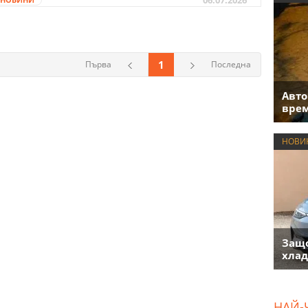
1
Първа
Последна
Авто
врем
НОВИ
Защо
хлад
НАЙ-