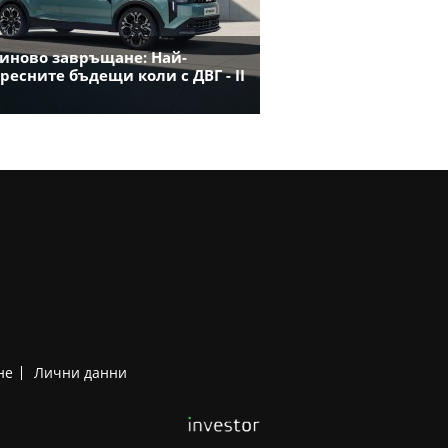
иново завръщане: Най-
ресните бъдещи коли с ДВГ - II
не
Лични данни