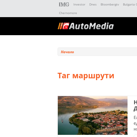
Investor
Dnes
Bloombergtv
Bulgaria 
Chernomore
Начало
Таг маршрути
Н
Е
е
н