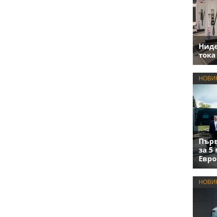
Нид
тока
НОВИ
Първ
за 5
Евро
НОВИ