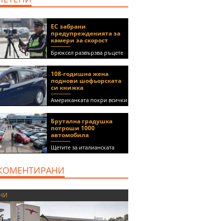
ЕС забрани
предупрежденията за
камери за скорост
Брюксел развързва ръцете
на правителствата за
спиране на функции в
108-годишна жена
приложения като Waze и
поднови шофьорската
Google Maps
си книжка
Американката покри всички
медицински изисквания, за
да получи документа
Брутална градушка
(ВИДЕО)
потроши 1000
автомобила
Щетите за италианската
автокъща се оценяват на 5
милиона евро
КОМЕНТИРАНИ
НИ