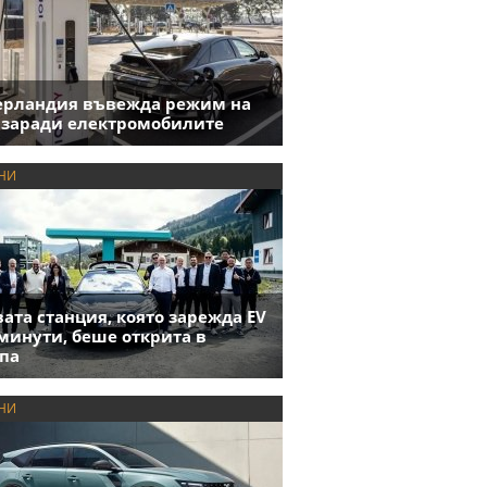
ерландия въвежда режим на
 заради електромобилите
НИ
ата станция, която зарежда EV
 минути, беше открита в
па
НИ