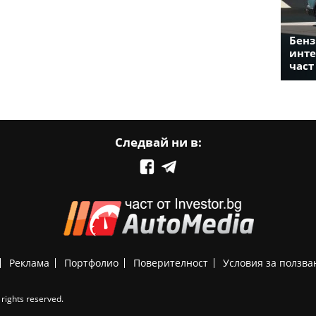
Бенз
инте
част
Следвай ни в:
Реклама
Портфолио
Поверителност
Условия за ползва
rights reserved.