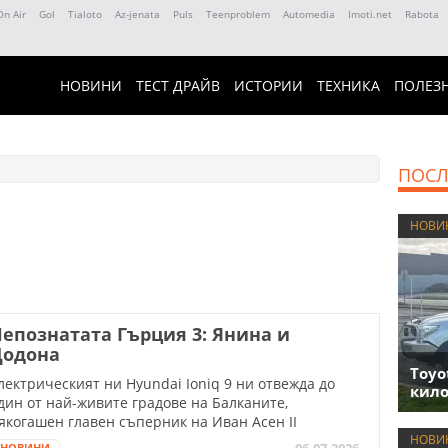
On Air
Gol
Tialoto
Az-jenata
Puls
Teenproblem
Automedia
Imoti.net
Rabota
НОВИНИ
ТЕСТ ДРАЙВ
ИСТОРИИ
ТЕХНИКА
ПОЛЕЗ
ПОСЛ
НОВИ
епознатата Гърция 3: Янина и
Додона
Toyo
лектрическият ни Hyundai Ioniq 9 ни отвежда до
кило
дин от най-живите градове на Балканите,
якогашен главен съперник на Иван Асен II
НОВИ
06.07.2026
НОВИНИ