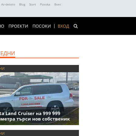
Az-deteto
Blog
Start
Posoka
Boec
НО
ПРОЕКТИ
ПОСОКИ
ВХОД
ЕДНИ
НИ
ta Land Cruiser на 999 999
метра търси нов собственик
НИ