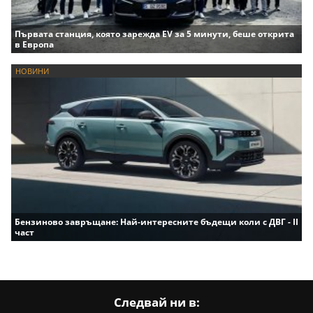
Първата станция, която зарежда EV за 5 минути, беше открита
в Европа
НОВИНИ
Бензиново завръщане: Най-интересните бъдещи коли с ДВГ - II
част
Следвай ни в: