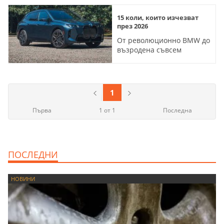
15 коли, които изчезват
през 2026
От революционно BMW до
възродена съвсем
наскоро Toyota, тези
модели са обречени
1
Първа
1 от 1
Последна
ПОСЛЕДНИ
НОВИНИ