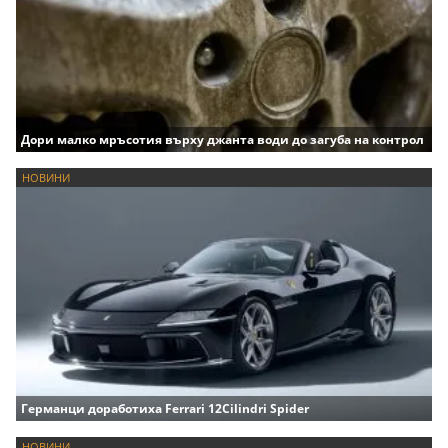
Дори малко мръсотия върху джанта води до загуба на контрол
НОВИНИ
Германци доработиха Ferrari 12Cilindri Spider
НОВИНИ