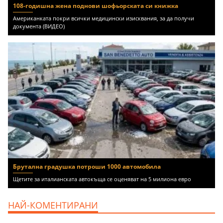
108-годишна жена поднови шофьорската си книжка
Американката покри всички медицински изисквания, за да получи
документа (ВИДЕО)
Брутална градушка потроши 1000 автомобила
Щетите за италианската автокъща се оценяват на 5 милиона евро
НАЙ-КОМЕНТИРАНИ