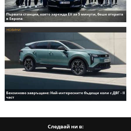
Първата станция, която зарежда EV за 5 минути, беше открита
в Европа
НОВИНИ
Бензиново завръщане: Най-интересните бъдещи коли с ДВГ - II
част
Следвай ни в: