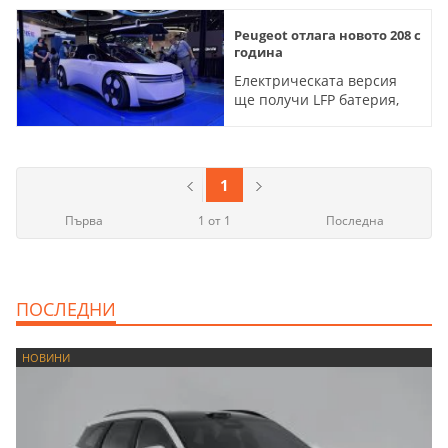
Peugeot отлага новото 208 с
година
Електрическата версия
ще получи LFP батерия,
пробег 400 км и цена 25
000 евро
1
Първа
1 от 1
Последна
ПОСЛЕДНИ
НОВИНИ