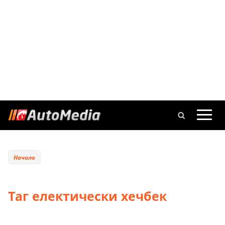
Начало
Таг електически хечбек