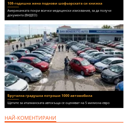
108-годишна жена поднови шофьорската си книжка
Американката покри всички медицински изисквания, за да получи
документа (ВИДЕО)
Брутална градушка потроши 1000 автомобила
Щетите за италианската автокъща се оценяват на 5 милиона евро
НАЙ-КОМЕНТИРАНИ