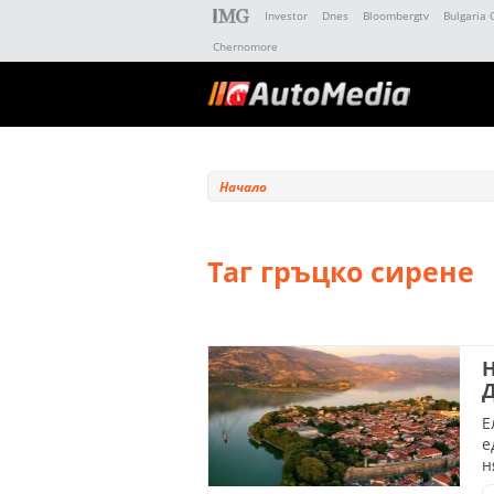
Investor
Dnes
Bloombergtv
Bulgaria 
Chernomore
Начало
Таг гръцко сирене
Н
Е
е
н