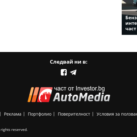
Бенз
инте
част
Следвай ни в:
Реклама
Портфолио
Поверителност
Условия за ползва
rights reserved.