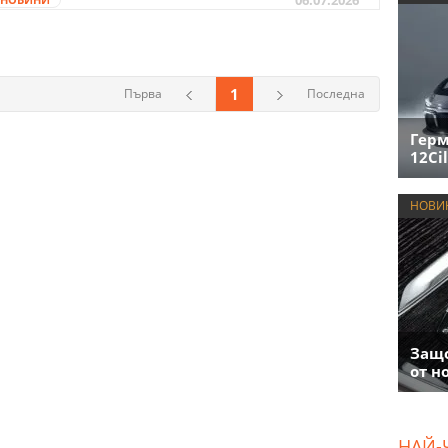
1
Първа
Последна
Герм
12Cil
НОВИ
Защо
от н
НАЙ-