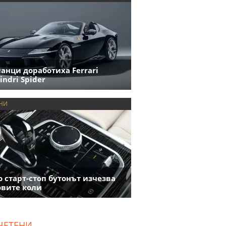
анци доработиха Ferrari
indri Spider
НИ
 старт-стоп бутонът изчезва
овите коли
ЧЕТЕНИ