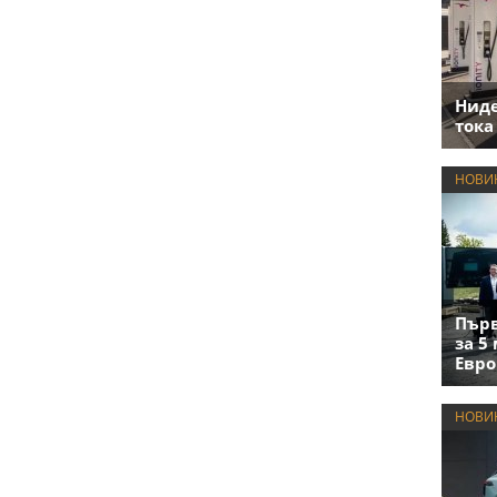
Нид
тока
НОВИ
Първ
за 5
Евро
НОВИ