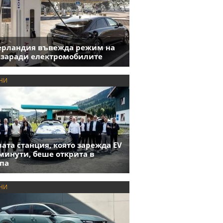
ерландия въвежда режим на
 заради електромобилите
НИ
ата станция, която зарежда EV
 минути, беше открита в
па
НИ