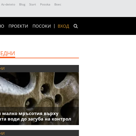
Az-deteto
Blog
Start
Posoka
Boec
НО
ПРОЕКТИ
ПОСОКИ
ВХОД
ЕДНИ
НИ
 малко мръсотия върху
та води до загуба на контрол
НИ