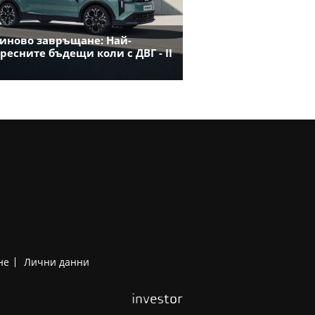
иново завръщане: Най-
ресните бъдещи коли с ДВГ - II
не
Лични данни