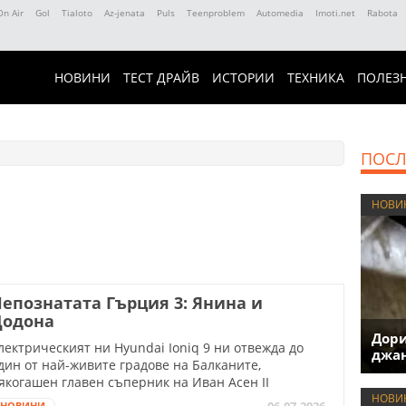
On Air
Gol
Tialoto
Az-jenata
Puls
Teenproblem
Automedia
Imoti.net
Rabota
НОВИНИ
ТЕСТ ДРАЙВ
ИСТОРИИ
ТЕХНИКА
ПОЛЕЗ
ПОСЛ
НОВИ
епознатата Гърция 3: Янина и
Додона
Дори
лектрическият ни Hyundai Ioniq 9 ни отвежда до
джан
дин от най-живите градове на Балканите,
якогашен главен съперник на Иван Асен II
НОВИ
06.07.2026
НОВИНИ