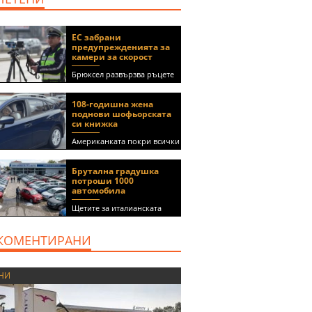
ЕС забрани
предупрежденията за
камери за скорост
Брюксел развързва ръцете
на правителствата за
спиране на функции в
108-годишна жена
приложения като Waze и
поднови шофьорската
Google Maps
си книжка
Американката покри всички
медицински изисквания, за
да получи документа
Брутална градушка
(ВИДЕО)
потроши 1000
автомобила
Щетите за италианската
автокъща се оценяват на 5
милиона евро
КОМЕНТИРАНИ
НИ