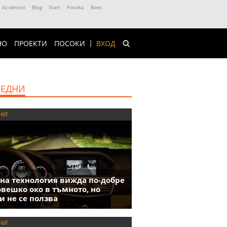
Az-deteto
Blog
Start
Posoka
Boec
НО
ПРОЕКТИ
ПОСОКИ
ВХОД
ЕДНИ
НИ
на технология вижда по-добре
овешко око в тъмното, но
и не се ползва
НИ