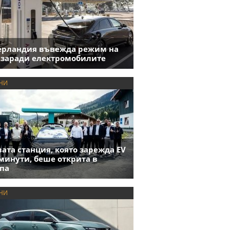
ерландия въвежда режим на
 заради електромобилите
НИ
ата станция, която зарежда EV
 минути, беше открита в
па
НИ