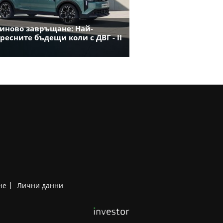
иново завръщане: Най-
ресните бъдещи коли с ДВГ - II
не
Лични данни