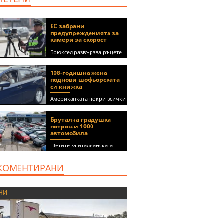
ЕС забрани
предупрежденията за
камери за скорост
Брюксел развързва ръцете
на правителствата за
спиране на функции в
108-годишна жена
приложения като Waze и
поднови шофьорската
Google Maps
си книжка
Американката покри всички
медицински изисквания, за
да получи документа
Брутална градушка
(ВИДЕО)
потроши 1000
автомобила
Щетите за италианската
автокъща се оценяват на 5
милиона евро
КОМЕНТИРАНИ
НИ