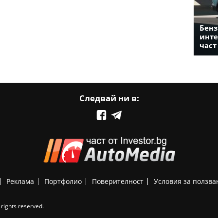
Бенз
инте
част
Следвай ни в:
Реклама
Портфолио
Поверителност
Условия за ползва
rights reserved.