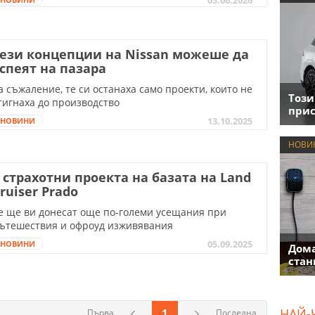
ези концепции на Nissan можеше да
спеят на пазара
а съжаление, те си останаха само проекти, които не
Този
тигнаха до производство
прис
13.10.2025
НОВИНИ
НОВИ
 страхотни проекта на базата на Land
ruiser Prado
е ще ви донесат още по-големи усещания при
ътешествия и офроуд изживявания
05.09.2025
НОВИНИ
Дома
стан
НАЙ-
1
Първа
Последна