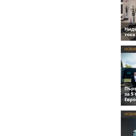
Нид
тока
НОВИ
Първ
за 5
Евро
НОВИ