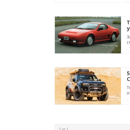
Т
у
З
с
5
C
Т
п
1 от 1