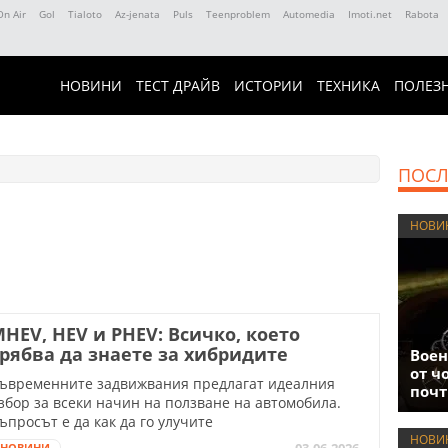
On Air
Gol
Tialoto
Az-jenata
Puls
Teenproblem
Automedia
Imoti.net
Rabota
НОВИНИ
ТЕСТ ДРАЙВ
ИСТОРИИ
ТЕХНИКА
ПОЛЕЗ
ПОСЛ
НОВИ
HEV, HEV и PHEV: Всичко, което
рябва да знаете за хибридите
Воен
от ч
ъвременните задвижвания предлагат идеалния
почт
збор за всеки начин на ползване на автомобила.
ъпросът е да как да го улучите
НОВИ
03.06.2026
НОВИНИ