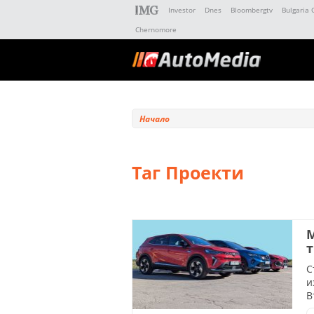
Investor
Dnes
Bloombergtv
Bulgaria 
Chernomore
Начало
Таг Проекти
M
т
С
и
В