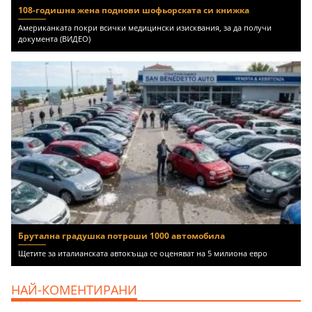
108-годишна жена поднови шофьорската си книжка
Американката покри всички медицински изисквания, за да получи
документа (ВИДЕО)
Брутална градушка потроши 1000 автомобила
Щетите за италианската автокъща се оценяват на 5 милиона евро
НАЙ-КОМЕНТИРАНИ