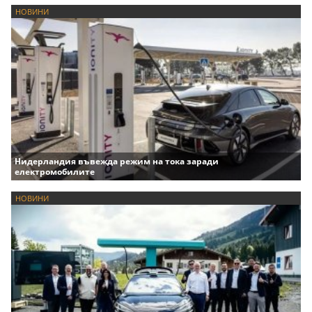
НОВИНИ
Нидерландия въвежда режим на тока заради
електромобилите
НОВИНИ