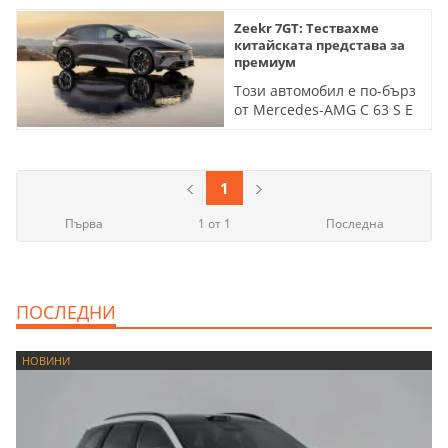
Zeekr 7GT: Тествахме
китайската представа за
премиум
Този автомобил е по-бърз
от Mercedes-AMG C 63 S E
Performance - и почти
двойно по-евтин
1
Първа
1 от 1
Последна
ПОСЛЕДНИ
НОВИНИ