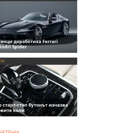
анци доработиха Ferrari
indri Spider
НИ
 старт-стоп бутонът изчезва
овите коли
ЧЕТЕНИ