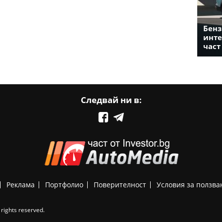
Бенз
инте
част
Следвай ни в:
Реклама
Портфолио
Поверителност
Условия за ползва
rights reserved.