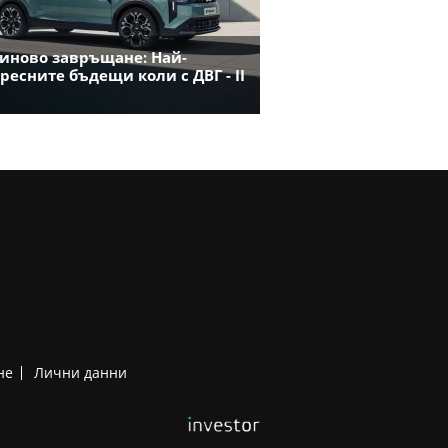
иново завръщане: Най-
ресните бъдещи коли с ДВГ - II
не
Лични данни