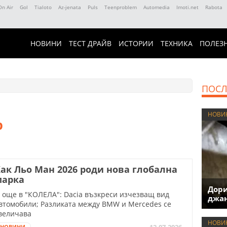
On Air
Gol
Tialoto
Az-jenata
Puls
Teenproblem
Automedia
Imoti.net
Rabota
НОВИНИ
ТЕСТ ДРАЙВ
ИСТОРИИ
ТЕХНИКА
ПОЛЕЗ
ПОСЛ
НОВИ
р
ак Льо Ман 2026 роди нова глобална
марка
Дори
 още в "КОЛЕЛА": Dacia възкреси изчезващ вид
джан
втомобили; Разликата между BMW и Mercedes се
величава
НОВИ
12.07.2026
НОВИНИ