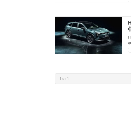
Н
Н
д
1 от 1