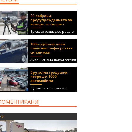
ЕС забрани
предупрежденията за
камери за скорост
Брюксел развързва ръцете
на правителствата за
спиране на функции в
108-годишна жена
приложения като Waze и
поднови шофьорската
Google Maps
си книжка
Американката покри всички
медицински изисквания, за
да получи документа
Брутална градушка
(ВИДЕО)
потроши 1000
автомобила
Щетите за италианската
автокъща се оценяват на 5
милиона евро
КОМЕНТИРАНИ
НИ