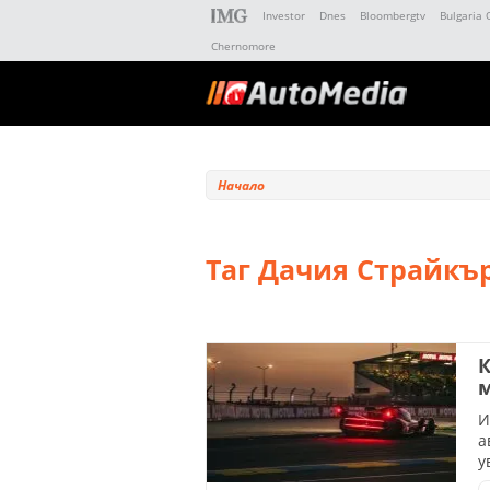
Investor
Dnes
Bloombergtv
Bulgaria 
Chernomore
Начало
Таг Дачия Страйкъ
К
И
а
у