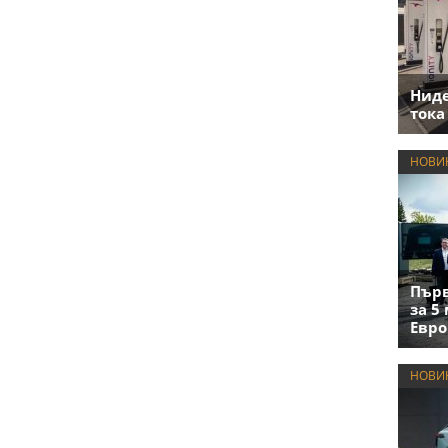
Нид
тока
НОВИ
Първ
за 5
Евро
НОВИ