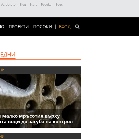
Az-deteto
Blog
Start
Posoka
Boec
НО
ПРОЕКТИ
ПОСОКИ
ВХОД
ЕДНИ
НИ
 малко мръсотия върху
та води до загуба на контрол
НИ