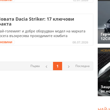
овата Dacia Striker: 17 ключови
факта
ай-големият и добре оборудван модел на марката
Герм
осега възкресява проходимите комбита
12Cil
08.07.2026
НОВИНИ
НОВИ
1
Първа
Последна
Защо
от н
НАЙ-