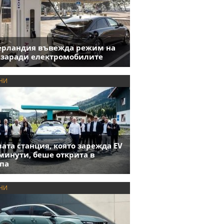
ерландия въвежда режим на
 заради електромобилите
НИ
ата станция, която зарежда EV
 минути, беше открита в
па
НИ