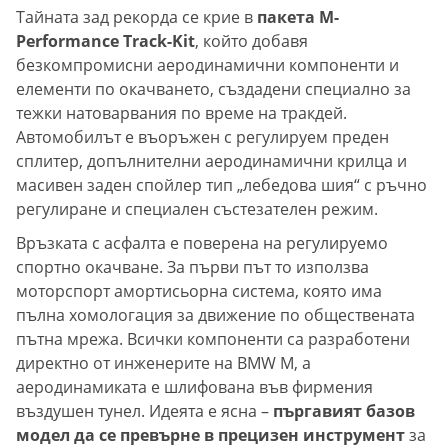
Тайната зад рекорда се крие в
пакета M-
Performance Track-Kit
, който добавя
безкомпромисни аеродинамични компоненти и
елементи по окачването, създадени специално за
тежки натоварвания по време на тракдей.
Автомобилът е въоръжен с регулируем преден
сплитер, допълнителни аеродинамични крилца и
масивен заден спойлер тип „лебедова шия“ с ръчно
регулиране и специален състезателен режим.
Връзката с асфалта е поверена на регулируемо
спортно окачване. За първи път то използва
моторспорт амортисьорна система, която има
пълна хомологация за движение по обществената
пътна мрежа. Всички компоненти са разработени
директно от инженерите на BMW M, а
аеродинамиката е шлифована във фирмения
въздушен тунел. Идеята е ясна –
пъргавият базов
модел да се превърне в прецизен инструмент
за