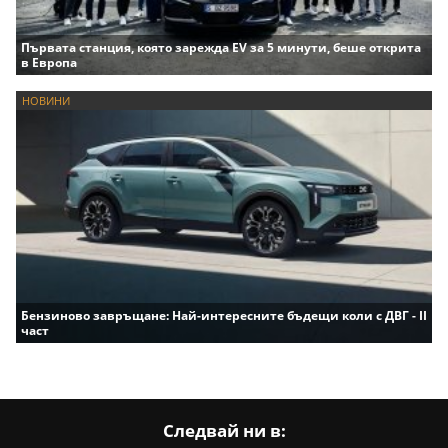
Първата станция, която зарежда EV за 5 минути, беше открита
в Европа
НОВИНИ
Бензиново завръщане: Най-интересните бъдещи коли с ДВГ - II
част
Следвай ни в: