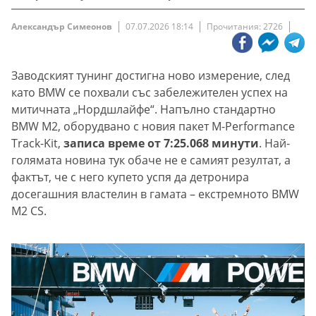
Александър Симеонов
07.07.2026 18:14
Прочитания: 2726
Заводският тунинг достигна ново измерение, след
като BMW се похвали със забележителен успех на
митичната „Нордшлайфе“. Напълно стандартно
BMW M2, оборудвано с новия пакет M-Performance
Track-Kit,
записа време от 7:25.068 минути
. Най-
голямата новина тук обаче не е самият резултат, а
фактът, че с него купето успя да детронира
досегашния властелин в гамата – екстремното BMW
M2 CS.