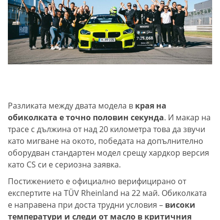
Разликата между двата модела в
края на
обиколката е точно половин секунда
. И макар на
трасе с дължина от над 20 километра това да звучи
като мигване на окото, победата на допълнително
оборудван стандартен модел срещу хардкор версия
като CS си е сериозна заявка.
Постижението е официално верифицирано от
експертите на TÜV Rheinland на 22 май. Обиколката
е направена при доста трудни условия –
високи
температури и следи от масло в критичния