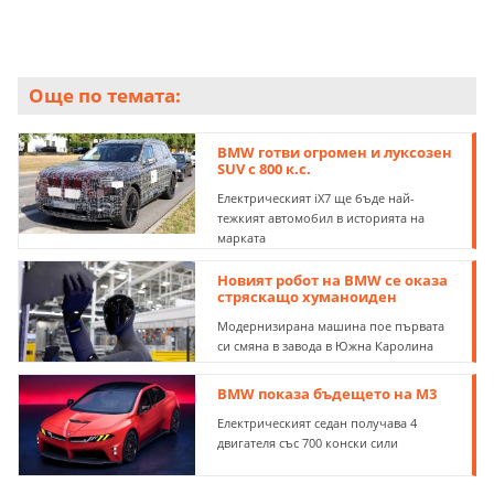
Още по темата:
BMW готви огромен и луксозен
SUV с 800 к.с.
Електрическият iX7 ще бъде най-
тежкият автомобил в историята на
марката
Новият робот на BMW се оказа
стряскащо хуманоиден
Модернизирана машина пое първата
си смяна в завода в Южна Каролина
BMW показа бъдещето на M3
Електрическият седан получава 4
двигателя със 700 конски сили