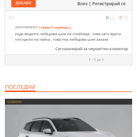
ДОБАВИ
Влез
|
Регистрирай се
#1
0
0
анонимен
( преди 2 седмици )
къде видяхте лебедова шия на спойлера , това като врати
тип крило на чайка , това пък лебедова шия хахаха
Сигнализирай за неуместен коментар
1 - 1 от 1
ПОСЛЕДНИ
НОВИНИ