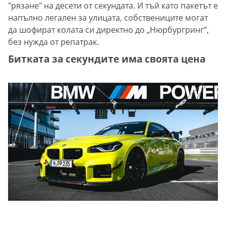
"рязане" на десети от секундата. И тъй като пакетът е
напълно легален за улицата, собствениците могат
да шофират колата си директно до „Нюрбургринг“,
без нужда от репатрак.
Битката за секундите има своята цена