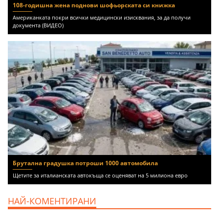
108-годишна жена поднови шофьорската си книжка
Американката покри всички медицински изисквания, за да получи
документа (ВИДЕО)
Брутална градушка потроши 1000 автомобила
Щетите за италианската автокъща се оценяват на 5 милиона евро
НАЙ-КОМЕНТИРАНИ