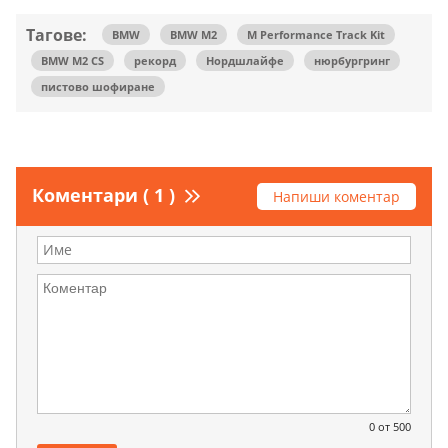
Тагове:
BMW
BMW M2
M Performance Track Kit
BMW M2 CS
рекорд
Нордшлайфе
нюрбургринг
пистово шофиране
Коментари ( 1 )
Напиши коментар
0
от 500