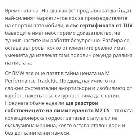
Времената на „Нордшлайфе“ продължават да бъдат
най-силният маркетингов коз за производителите
на спортни автомобили,
а със сертификата от TÜV
баварците имат неоспоримо доказателство, че
тунинг частите им работят безупречно. Разбира се,
остава въпросът колко от клиентите реално имат
уменията да извлекат тази половин секунда разлика
на пистата.
От BMW все още пазят в тайна цената на M
Performance Track Kit. Предвид наличието на
сложни състезателни амортисьори и изобилието от
карбон, пакетът със сигурност няма да е евтин.
Новината обаче едва ли
ще разстрои
собствениците на лимитираното M2 CS
– тяхната
колекционерска гордост запазва статута си на
ексклузивна машина, която остава еталон дори и
без допълнителни намеси.