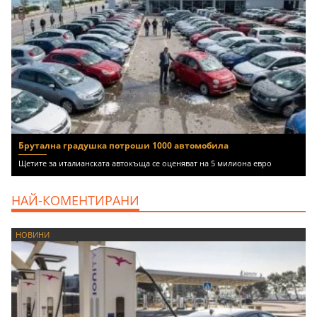
Брутална градушка потроши 1000 автомобила
Щетите за италианската автокъща се оценяват на 5 милиона евро
НАЙ-КОМЕНТИРАНИ
НОВИНИ