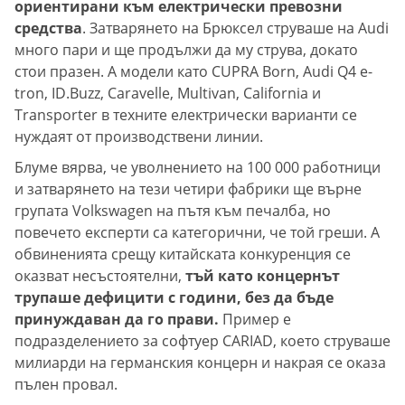
ориентирани към електрически превозни
средства
. Затварянето на Брюксел струваше на Audi
много пари и ще продължи да му струва, докато
стои празен. А модели като CUPRA Born, Audi Q4 e-
tron, ID.Buzz, Caravelle, Multivan, California и
Transporter в техните електрически варианти се
нуждаят от производствени линии.
Блуме вярва, че уволнението на 100 000 работници
и затварянето на тези четири фабрики ще върне
групата Volkswagen на пътя към печалба, но
повечето експерти са категорични, че той греши. А
обвиненията срещу китайската конкуренция се
оказват несъстоятелни,
тъй като концернът
трупаше дефицити с години, без да бъде
принуждаван да го прави.
Пример е
подразделението за софтуер CARIAD, което струваше
милиарди на германския концерн и накрая се оказа
пълен провал.