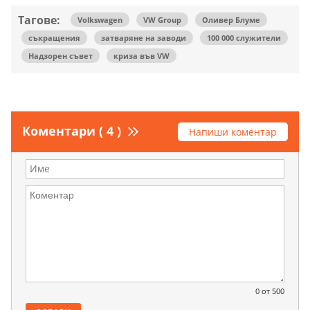
Тагове:
Volkswagen
VW Group
Оливер Блуме
съкращения
затваряне на заводи
100 000 служители
Надзорен съвет
криза във VW
Коментари ( 4 )
Напиши коментар
0
от 500