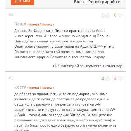
ДОБАВИ
Влез
|
Регистрирай се
#4
1
0
Пешо
( преди 1 месец )
До шак: За Фердинанд Пиех си прав но човека беше
инженерен гений + това и внук на Фердинанд Порше.
Няма да изброявам всичко което е измислил
Quattro,легендарния 5 цилиндров на Ауди w12,*** и тнт.
Лошото е че след като той почина няма нищо ново
камоли легендарно. Резултата е ясен от там надолу.
Сигнализирай за неуместен коментар
#3
2
2
Коста
( преди 1 месец )
да обявят за продан всичките си подмарки , ако няма
желаещи да ги купят да престанат да продават една и
съща кола с различна предница и стопове на 5-6
различни цени и изкуствено да си надуват цените на VW
и Audi ... този филм го гледахме 30г почти китайците ще
ги занулят защото вече всеки вижда че "премиум" голф и
пасат си бяха просто едно безумно стригане на клиентите
с години