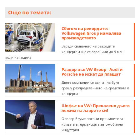
Още по темата:
Сбогом на рекордите:
Volkswagen Group намалява
производството
Заради свиването на разходите
концернът ще се ограничи до 9 млн
коли на година
Раздор във VW Group - Audi и
Porsche не искат да плащат
Двете компании се вдигат на бунт
срещу разпределението на средствата в
концерна
Шефът на VW: Прекалено дълго
лежим на лаврите си!
Оливер Блуме посочи причините за
кризата в германската автомобилна
индустрия