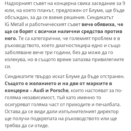
Надзорният съвет на концерна свика заседание за 9
юли, на което планът, предложен от Блуме, ще бъде
обсъждан, за да се вземе решение. Синдикатът
IG Metall и работническият съвет
вече обявиха, че
ще се борят с всички налични средства против
него.
Те са категорични, че големият проблем е в
ръководството, което диагностицира едно и също
заболяване вече три години, без да може да го
излекува, но в същото време запазва привилегиите
си.
Синдикатите твърдо искат Блуме да бъде отстранен.
Същото е желанието и на две от марките в
концерна – Audi и Porsche
, които настояват за по-
голяма независимост, тъй като именно то
осигуряват голяма част от приходите и печалбата.
Остава да се види дали изпълнителният директор
ще получи подкрепата на ръководството или ще
трябва да си отиде.