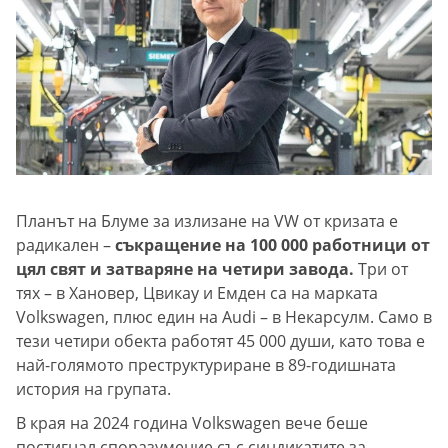
Планът на Блуме за излизане на VW от кризата е
радикален –
съкращение на 100 000 работници от
цял свят и затваряне на четири завода.
Три от
тях – в Хановер, Цвикау и Емден са на марката
Volkswagen, плюс един на Audi – в Некарсулм. Само в
тези четири обекта работят 45 000 души, като това е
най-голямото преструктуриране в 89-годишната
история на групата.
В края на 2024 година Volkswagen вече беше
постигнал споразумение със синдикатите за