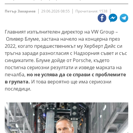
Петър Захариев
29.06.2026 08:55
Прочитания: 1538
Главният изпълнителен директор на VW Group –
Оливер Блуме, застана начело на концерна през
2022, когато предшественикът му Херберт Дийс си
тръгна заради разногласия с Надзорния съвет и със
синдикатите. Блуме дойде от Porsche, където
постигна сериозни резултати и изведе марката на
печалба,
но не успява да се справи с проблемите
в групата.
И това вероятно ще има сериозни
последици.