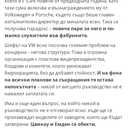
което е с 5,4% повече от предходната година, като
тази сума включва и възнаграждението му от
Volkswagen и Porsche, където също беше главен
изпълнителен директор до миналата есен. Така се
получава парадокс –
повече пари за него и по-
малко служители във фабриките.
Шефът на VW ясно посочва големия проблем на
концерна – негова структура. Това е огромна
организация с пластове вицепрезидентства,
бордове и комитети, които умножават
бюрокрацията, без да добавят стойност.
И на фона
на всички планове за съкращения тя остава
непокътната
– никой от висшето ръководство не е
намалил заплатата си.
Има и още един въпрос, на който никой в
ръководството не е отговорил ясно: къде ще се
произвеждат моделите от заводите, които ще бъдат
затворени.
Цвикау и Емден са обекти,