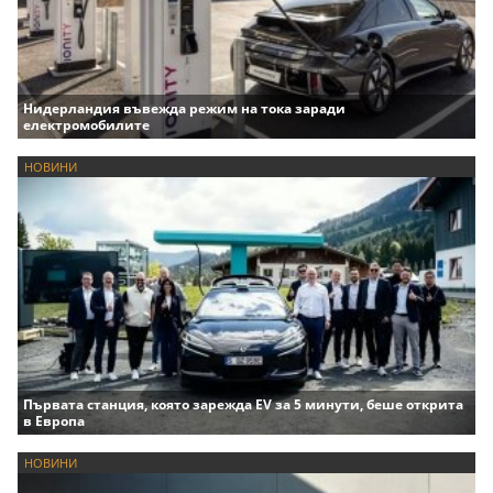
Нидерландия въвежда режим на тока заради
електромобилите
НОВИНИ
Първата станция, която зарежда EV за 5 минути, беше открита
в Европа
НОВИНИ