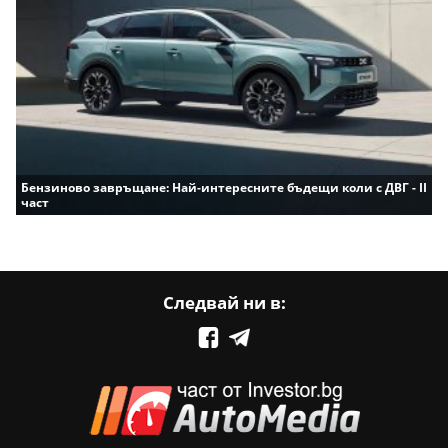
Бензиново завръщане: Най-интересните бъдещи коли с ДВГ - II
част
Следвай ни в: