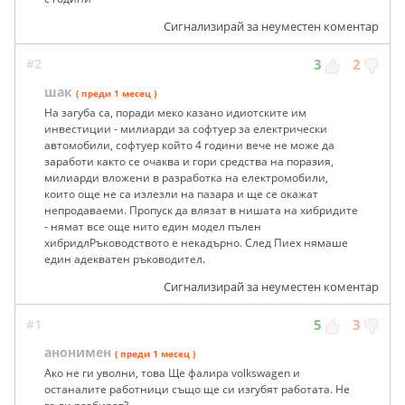
Сигнализирай за неуместен коментар
#2
3
2
шак
( преди 1 месец )
На загуба са, поради меко казано идиотските им
инвестиции - милиарди за софтуер за електрически
автомобили, софтуер който 4 години вече не може да
заработи както се очаква и гори средства на поразия,
милиарди вложени в разработка на електромобили,
които още не са излезли на пазара и ще се окажат
непродаваеми. Пропуск да влязат в нишата на хибридите
- нямат все още нито един модел пълен
хибридлРъководството е некадърно. След Пиех нямаше
един адекватен ръководител.
Сигнализирай за неуместен коментар
#1
5
3
анонимен
( преди 1 месец )
Ако не ги уволни, това Ще фалира volkswagen и
останалите работници също ще си изгубят работата. Не