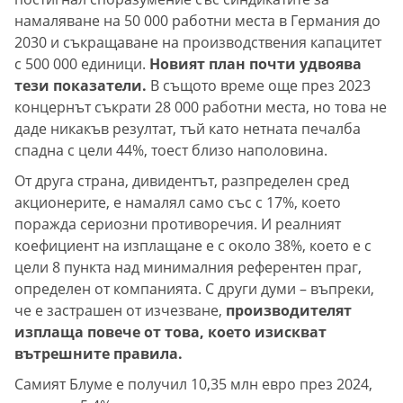
намаляване на 50 000 работни места в Германия до
2030 и съкращаване на производствения капацитет
с 500 000 единици.
Новият план почти удвоява
тези показатели.
В същото време още през 2023
концернът съкрати 28 000 работни места, но това не
даде никакъв резултат, тъй като нетната печалба
спадна с цели 44%, тоест близо наполовина.
От друга страна, дивидентът, разпределен сред
акционерите, е намалял само със с 17%, което
поражда сериозни противоречия. И реалният
коефициент на изплащане е с около 38%, което е с
цели 8 пункта над минималния референтен праг,
определен от компанията. С други думи – въпреки,
че е застрашен от изчезване,
производителят
изплаща повече от това, което изискват
вътрешните правила.
Самият Блуме е получил 10,35 млн евро през 2024,