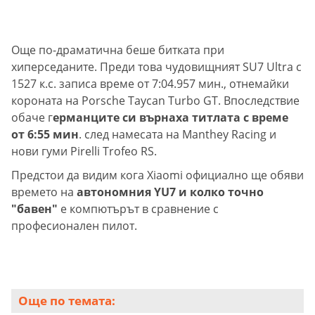
Още по-драматична беше битката при
хиперседаните. Преди това чудовищният SU7 Ultra с
1527 к.с. записа време от 7:04.957 мин., отнемайки
короната на Porsche Taycan Turbo GT. Впоследствие
обаче г
ерманците си върнаха титлата с време
от 6:55 мин
. след намесата на Manthey Racing и
нови гуми Pirelli Trofeo RS.
Предстои да видим кога Xiaomi официално ще обяви
времето на
автономния YU7 и колко точно
"бавен"
е компютърът в сравнение с
професионален пилот.
Още по темата: