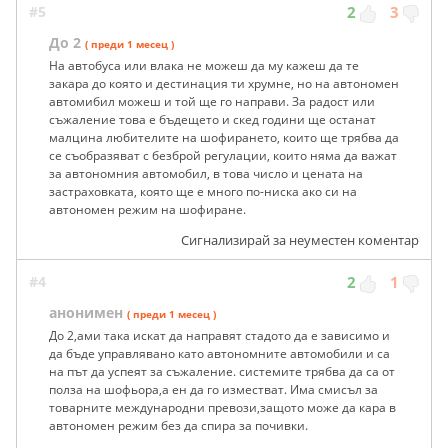
#5
2
3
До 2
( преди 1 месец )
На автобуса или влака не можеш да му кажеш да те
закара до която и дестинация ти хрумне, но на автономен
автомибил можеш и той ще го направи. За радост или
съжаление това е бъдещето и скед години ще останат
малцина любителите на шофирането, които ще трябва да
се съобразяват с безброй регулации, които няма да важат
за автономния автомобил, в това число и цената на
застраховката, която ще е много по-ниска ако си на
автономен режим на шофиране.
Сигнализирай за неуместен коментар
#4
2
1
анонимен
( преди 1 месец )
До 2,ами така искат да направят стадото да е зависимо и
да бъде управлявано като автономните автомобили и са
на път да успеят за съжаление. системите трябва да са от
полза на шофьора,а ен да го изместват. Има смисъл за
товарните международни превози,защото може да кара в
автономен режим без да спира за почивки.