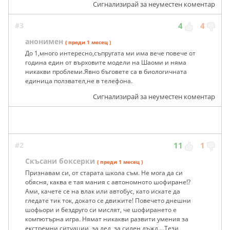
Сигнализирай за неуместен коментар
#3
4
4
анонимен
( преди 1 месец )
До 1,много интересно,съпругата ми има вече повече от
година един от върховите модели на Шаоми и няма
никакви проблеми.Явно бъговете са в биологичната
единица ползвател,не в телефона.
Сигнализирай за неуместен коментар
#2
11
1
Скъсани боксерки
( преди 1 месец )
Признавам си, от старата школа съм. Не мога да си
обясня, каква е тая мания с автономното шофиране!?
Ами, качете се на влак или автобус, като искате да
гледате тик ток, докато се движите! Повечето днешни
шофьори и бездруго си мислят, че шофирането е
компютърна игра. Нямат никакви развити умения за
екстремни ситуации, за лед, за силен дъжд....Тези