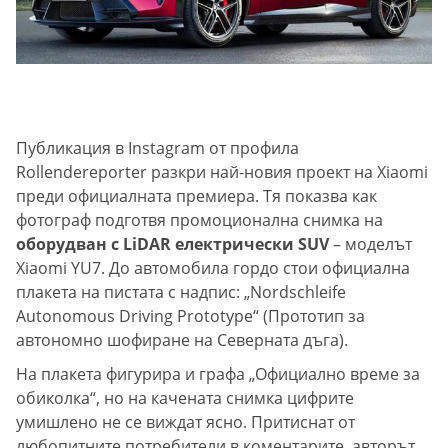
Публикация в Instagram от профила
Rollendereporter разкри най-новия проект на Xiaomi
преди официалната премиера. Тя показва как
фотограф подготвя промоционална снимка на
оборудван с LiDAR електрически SUV
– моделът
Xiaomi YU7. До автомобила гордо стои официална
плакета на пистата с надпис: „Nordschleife
Autonomous Driving Prototype“ (Прототип за
автономно шофиране на Северната дъга).
На плакета фигурира и графа „Официално време за
обиколка“, но на качената снимка цифрите
умишлено не се виждат ясно. Притиснат от
любопитните потребители в коментарите, авторът