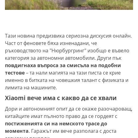
Тази новина предизвика сериозна дискусия онлайн.
Част от феновете бяха изненадани, че
ръководството на "Нюрбургринг" изобщо е въвело
категория за автономни автомобили. Други пък
повдигнаха въпроса за смисъла на подобни
тестове
– та нали магията на тази писта се крие
именно в битката на човешкия талант с физиката и
лимита на машините.
Xiaomi вече има с какво да се хвали
Дори и автономният опит да се окаже разочароващ,
китайците имат пълното право да се гордеят с
постиженията си на немското трасе до
момента
. Гаражът им вече разполага с доста