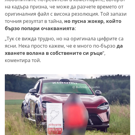
на кадъра призна, че може да разчете времето от
оригиналния файл с висока резолюция. Той запази
точния резултат в тайна,
но пусна жокер, който
бързо попари очакванията
:
„Тук се вижда трудно, но на оригинала цифрите са
ясни. Нека просто кажем, че е много по-бързо
да
хванете волана в собствените си ръце
“,
коментира той.