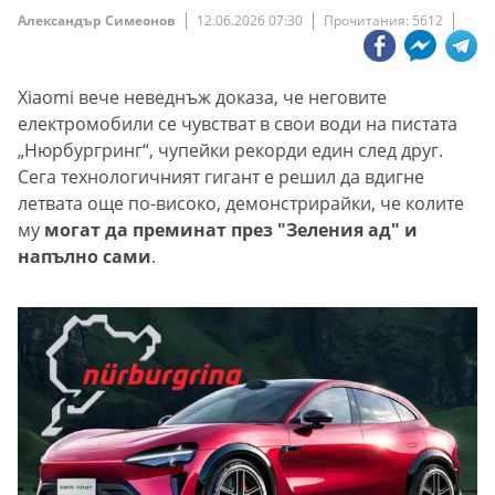
Александър Симеонов
12.06.2026 07:30
Прочитания: 5612
Xiaomi вече неведнъж доказа, че неговите
електромобили се чувстват в свои води на пистата
„Нюрбургринг“, чупейки рекорди един след друг.
Сега технологичният гигант е решил да вдигне
летвата още по-високо, демонстрирайки, че колите
му
могат да преминат през "Зеления ад" и
напълно сами
.