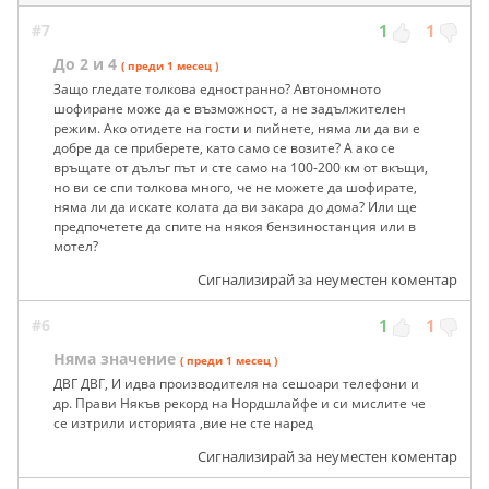
#7
1
1
До 2 и 4
( преди 1 месец )
Защо гледате толкова едностранно? Автономното
шофиране може да е възможност, а не задължителен
режим. Ако отидете на гости и пийнете, няма ли да ви е
добре да се приберете, като само се возите? А ако се
връщате от дълъг път и сте само на 100-200 км от вкъщи,
но ви се спи толкова много, че не можете да шофирате,
няма ли да искате колата да ви закара до дома? Или ще
предпочетете да спите на някоя бензиностанция или в
мотел?
Сигнализирай за неуместен коментар
#6
1
1
Няма значение
( преди 1 месец )
ДВГ ДВГ, И идва производителя на сешоари телефони и
др. Прави Някъв рекорд на Нордшлайфе и си мислите че
се изтрили историята ,вие не сте наред
Сигнализирай за неуместен коментар