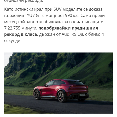
сериозни рекорди.
Като истински крал при SUV моделите се доказа
върховият YU7 GT с мощност 990 к.с. Само преди
месец той завъртя обиколка за впечатляващите
7:22.755 минути,
подобрявайки предишния
рекорд в класа
, държан от Audi RS Q8, с близо 4
секунди.