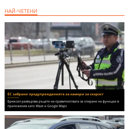
дава под наем, Офис, 100 m2 София,
НАЙ-ЧЕТЕНИ
Център, 800 EUR
ЕС забрани предупрежденията за камери за скорост
Брюксел развързва ръцете на правителствата за спиране на функции в
приложения като Waze и Google Maps