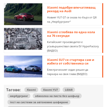
Xiaomi подобри впечатляващ
рекорд на Audi
Новият YU7 GT се оказа по-бърз от Q8
на „Нюрбургринг“
Xiaomi сглобява по една кола
на 76 секунди
Китайският производител е
усъвършенствал своята EV HyperFactory
(ВИДЕО)
Xiaomi SU7 се стартира сам и
избяга от собственика си
Електрическият седан решил да
паркира на своя глава (ВИДЕО)
Тагове:
Xiaomi
Xiaomi YU7
LiDAR
нюрбургринг
обиколка на писта без шофьор
тест на системи за автономно шофиране