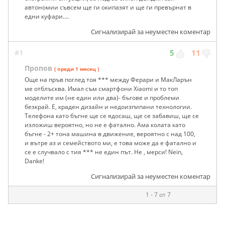
автономии съвсем ще ги окипазят и ще ги превърнат в
едни куфари....
Сигнализирай за неуместен коментар
#1
5
11
Пропов
( преди 1 месец )
Още на пръв поглед тоя *** между Ферари и МакЛарън
ме отблъсква. Имал съм смартфони Xiaomi и то топ
моделите им (не един или два)- бъгове и проблеми
безкрай. Е, краден дизайн и недоизпипани технологии.
Телефона като бъгне ще се ядосаш, ще се забавиш, ще се
изложиш вероятно, но не е фатално. Ама колата като
бъгне - 2+ тона машина в движение, вероятно с над 100,
и вътре аз и семейството ми, е това може да е фатално и
се е случвало с тия *** не един път. Не , мерси! Nein,
Danke!
Сигнализирай за неуместен коментар
1 - 7 от 7