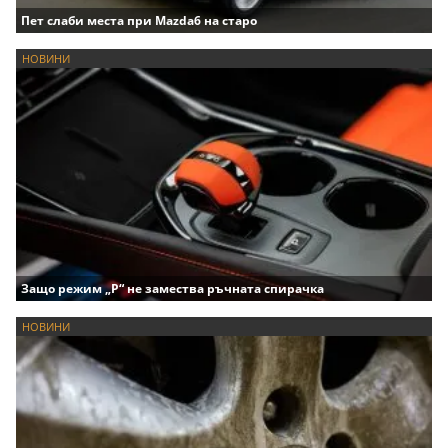
Пет слаби места при Mazda6 на старо
НОВИНИ
Защо режим „P“ не замества ръчната спирачка
НОВИНИ