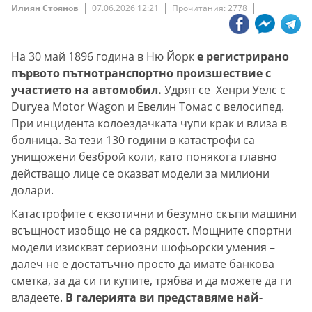
Илиян Стоянов
07.06.2026 12:21
Прочитания: 2778
На 30 май 1896 година в Ню Йорк
е регистрирано
първото пътнотранспортно произшествие с
участието на автомобил.
Удрят се Хенри Уелс с
Duryea Motor Wagon и Евелин Томас с велосипед.
При инцидента колоездачката чупи крак и влиза в
болница. За тези 130 години в катастрофи са
унищожени безброй коли, като понякога главно
действащо лице се оказват модели за милиони
долари.
Катастрофите с екзотични и безумно скъпи машини
всъщност изобщо не са рядкост. Мощните спортни
модели изискват сериозни шофьорски умения –
далеч не е достатъчно просто да имате банкова
сметка, за да си ги купите, трябва и да можете да ги
владеете.
В галерията ви представяме най-