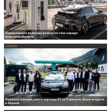
Нидерландия въвежда режим на тока заради
електромобилите
НОВИНИ
Първата станция, която зарежда EV за 5 минути, беше открита
в Европа