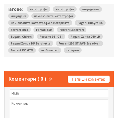
Тагове:
катастрофа
катастрофи
инциденти
инцидент
най-скъпите катастрофи
най-скъпите катастрофи в историята
Pagani Huayra BC
Ferrari Enzo
Ferrari F50
Ferrari LaFerrari
Bugatti Chiron
Porsche 911 GT1
Pagani Zonda 760 LH
Pagani Zonda HP Barchetta
Ferrari 250 GT SWB Breadvan
Ferrari 250 GTO
любопитно
галерия
Коментари ( 0 )
Напиши коментар