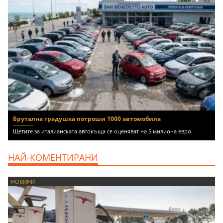
Брутална градушка потроши 1000 автомобила
Щетите за италианската автокъща се оценяват на 5 милиона евро
НАЙ-КОМЕНТИРАНИ
НОВИНИ