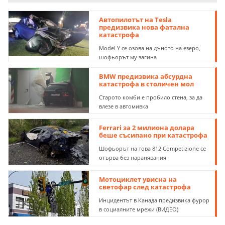
Автопилотът на Tesla
предизвика нова фатална
катастрофа
Model Y се озова на дъното на езеро,
шофьорът му загина
BMW предизвика абсурдна
катастрофа в столичен мол
Старото комби е пробило стена, за да
влезе в автомивка
Ferrari за 2 милиона долара
беше съсипано при катастрофа
Шофьорът на това 812 Competizione се
отърва без наранявания
Мотоциклет увисна на
светофар след катастрофа
Инцидентът в Канада предизвика фурор
в социалните мрежи (ВИДЕО)