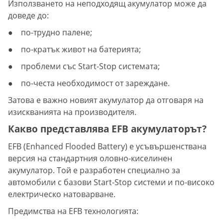
Използването на неподходящ акумулатор може да
доведе до:
● по-трудно палене;
● по-кратък живот на батерията;
● проблеми със Start-Stop системата;
● по-честа необходимост от зареждане.
Затова е важно новият акумулатор да отговаря на
изискванията на производителя.
Какво представлява EFB акумулаторът?
EFB (Enhanced Flooded Battery) е усъвършенствана
версия на стандартния оловно-киселинен
акумулатор. Той е разработен специално за
автомобили с базови Start-Stop системи и по-високо
електрическо натоварване.
Предимства на EFB технологията: