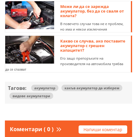
Може ли да се зарежда
акумулатор, без да се сваля от
колата?
В повечето случаи това не е проблем,
но има и някои изключения
Какво се случва, ако поставите
акумулатор с грешен
капацитет?
Ето защо препоръките на
производителя на автомобила трябва
да се спазват
Тагове:
акумулатор
какъв акумулатор да изберем
видове акумулатори
Коментари ( 0 )
Напиши коментар