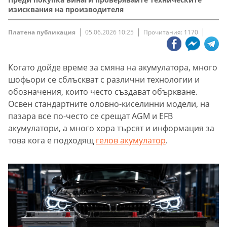
изисквания на производителя
Платена публикация
05.06.2026 10:25
Прочитания: 1170
Когато дойде време за смяна на акумулатора, много
шофьори се сблъскват с различни технологии и
обозначения, които често създават объркване.
Освен стандартните оловно-киселинни модели, на
пазара все по-често се срещат AGM и EFB
акумулатори, а много хора търсят и информация за
това кога е подходящ
гелов акумулатор
.