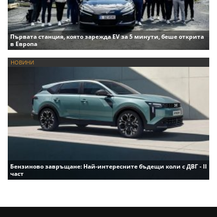
Първата станция, която зарежда EV за 5 минути, беше открита
в Европа
НОВИНИ
Бензиново завръщане: Най-интересните бъдещи коли с ДВГ - II
част