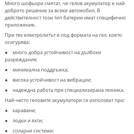
Много шофьори смятат, че гелов акумулатор е най-
доброто решение за всеки автомобил. В
действителност този тип батерии имат специфично
приложение.
При тях електролитът е под формата на гел, което
осигурява:
● много добра устойчивост на дълбоки
разреждания;
● минимална поддръжка;
● висока устойчивост на вибрации;
● надеждна работа при специализирана техника.
Най-често геловите акумулатори се използват при:
● каравани;
● лодки и яхти;
● соларни системи;