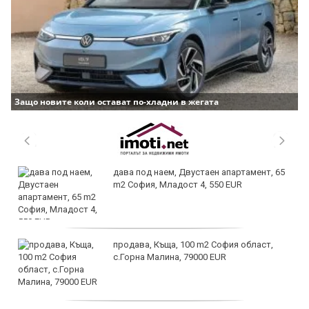
Защо новите коли остават по-хладни в жегата
дава под наем, Двустаен апартамент, 65
m2 София, Младост 4, 550 EUR
продава, Къща, 100 m2 София област,
с.Горна Малина, 79000 EUR