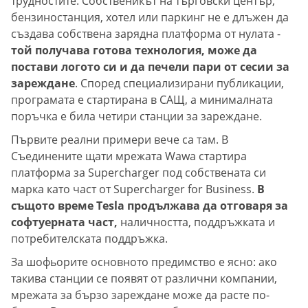
трудностите. Собственикът на търговски център,
бензиностанция, хотел или паркинг не е длъжен да
създава собствена зарядна платформа от нулата -
той получава готова технология, може да
постави логото си и да печели пари от сесии за
зареждане
. Според специализирани публикации,
програмата е стартирана в САЩ, а минималната
поръчка е била четири станции за зареждане.
Първите реални примери вече са там. В
Съединените щати мрежата Wawa стартира
платформа за Supercharger под собствената си
марка като част от Supercharger for Business.
В
същото време Tesla продължава да отговаря за
софтуерната част,
наличността, поддръжката и
потребителската поддръжка.
За шофьорите основното предимство е ясно: ако
такива станции се появят от различни компании,
мрежата за бързо зареждане може да расте по-