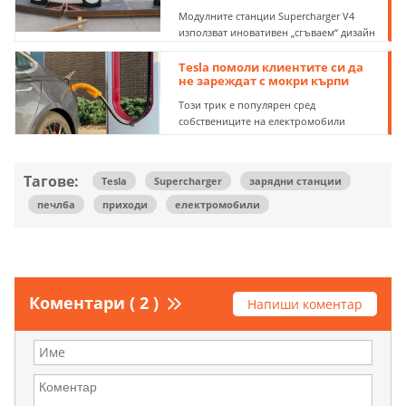
Модулните станции Supercharger V4
използват иновативен „сгъваем“ дизайн
Tesla помоли клиентите си да
не зареждат с мокри кърпи
Този трик е популярен сред
собствениците на електромобили
Тагове:
Tesla
Supercharger
зарядни станции
печлба
приходи
електромобили
Коментари ( 2 )
Напиши коментар