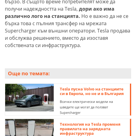
бързо. В същото време потребителят може да
получи надеждността на Tesla,
дори ако има
различно лого на станцията.
Но е важно да не се
бърка това с пълния трансфер на мрежата
Supercharger към външни оператори. Tesla продава
и обслужва решението, вместо да изоставя
собствената си инфраструктура.
Още по темата:
Tesla пусна Volvo на станциите
си в Европа, но не и в България
Всички електрически модели на
шведите ще могат да ползват
Supercharger
Технология на Tesla променя
правилата на зарядната
инфраструктура