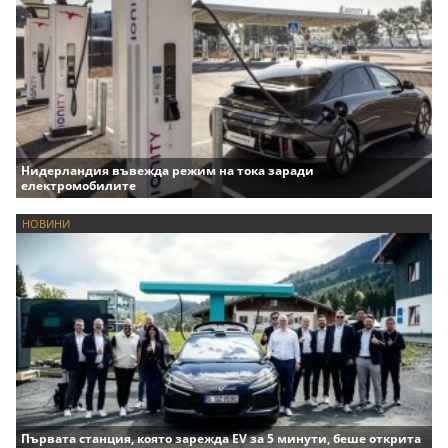
Нидерландия въвежда режим на тока заради
електромобилите
НОВИНИ
Първата станция, която зарежда EV за 5 минути, беше открита