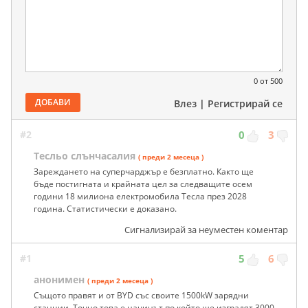
0
от 500
ДОБАВИ
Влез
|
Регистрирай се
#2
0
3
Тесльо слънчасалия
( преди 2 месеца )
Зареждането на суперчарджър е безплатно. Както ще
бъде постигната и крайната цел за следващите осем
години 18 милиона електромобила Тесла през 2028
година. Статистически е доказано.
Сигнализирай за неуместен коментар
#1
5
6
анонимен
( преди 2 месеца )
Същото правят и от BYD със своите 1500kW зарядни
станции. Точно това е начинът по който ще изградят 3000