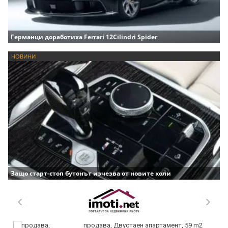
Германци доработиха Ferrari 12Cilindri Spider
НОВИНИ
Защо старт-стоп бутонът изчезва от новите коли
продава, Двустаен апартамент, 59 m2