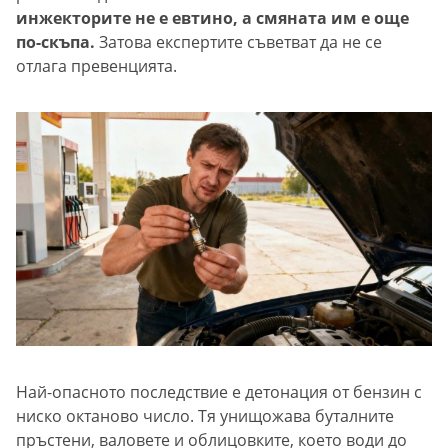
инжекторите не е евтино, а смяната им е още
по-скъпа.
Затова експертите съветват да не се
отлага превенцията.
Най-опасното последствие е детонация от бензин с
ниско октаново число. Тя унищожава буталните
пръстени, валовете и облицовките, което води до