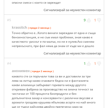
опасни смеси с които се зареждат
Сигнализирай за неуместен коментар
#5
9
1
krassitch
( преди 2 месеца )
Точно обратно е...Когато винаги зареждам от една и съща
бензиностанция, и не съм имал проблеми, зная какво е
качеството -рискът е по-малък, но не е нулев.Ако сменям
непрекъснато, при фал няма да знам от къде ми е дошло
Сигнализирай за неуместен коментар
#4
1
1
анонимен
( преди 2 месеца )
каквото сте си поръчали това са ви и доставили за три
лева за литър какво очаквате бедна ни е фантазията
какви алхимици забъркват горивата между другото
откривам фабрика за производство на зимна течност за
чистачки от 100 процента биопродукти и без
допълнитена захар и консерванти с различни вкусове и
аромати гроздова крушева ябълкова асорти но най много
ще се търси кайсиева двойно препечена само за