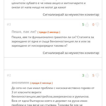
ценители хубавто е че няма акциз и митничарите и
онези от напа нищо не могат да кажат
Сигнализирай за неуместен коментар
#3
5
0
Пешо, пак ли?
( преди 2 месеца )
Пешка, аве ти функьионално грамотен ли си? Статията за
зареждане от една и съща бензиностанция ли е или за
зареждане от нискоразрядни такива е?
Сигнализирай за неуместен коментар
#2
3
5
анонимен
( преди 2 месеца )
До сега не съм имал проблем с нискокачествено гориво от
3 от класните вериги
бензиностанции,австрийска,американска и румънска.
Виж от една българска която е дериват на руска имах
проблем и там вече не стъпвам. Толкова бе зле,че