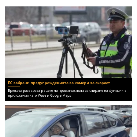
ЕС забрани предупрежденията за камери за скорост
Брюксел развързва ръцете на правителствата за спиране на функции в
приложения като Waze и Google Maps