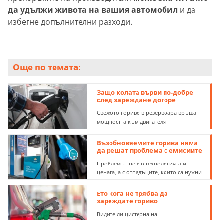
да удължи живота на вашия автомобил
и да
избегне допълнителни разходи.
Още по темата:
Защо колата върви по-добре
след зареждане догоре
Свежото гориво в резервоара връща
мощността към двигателя
Възобновяемите горива няма
да решат проблема с емисиите
Проблемът не е в технологията и
цената, а с отпадъците, които са нужни
Ето кога не трябва да
зареждате гориво
Видите ли цистерна на