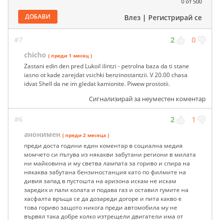
0
от 500
ДОБАВИ
Влез
|
Регистрирай се
#7
2
0
chicho
( преди 1 месец )
Zastani edin den pred Lukoil ilintzi - petrolna baza da ti stane
iasno ot kade zarejdat vsichki benzinostantzii. V 20.00 chasa
idvat Shell da ne im gledat kamionite. Piwew prostotii.
Сигнализирай за неуместен коментар
#6
2
1
анонимен
( преди 2 месеца )
преди доста години един коментар в социална медия
момчето си пътува из някакви забутани региони в милата
ни майковина и му светва лампата за гориво и спира на
някаква забутана бензиностанция като по филмите на
дивия запад в пустошта на аризона искам не искам
заредих и пали колата и подава газ и оставил гумите на
хасфалта връща се да дозареди догоре и пита какво е
това гориво защото никога преди автомобила му не
вървял така добре колко изтрещели двигатели има от