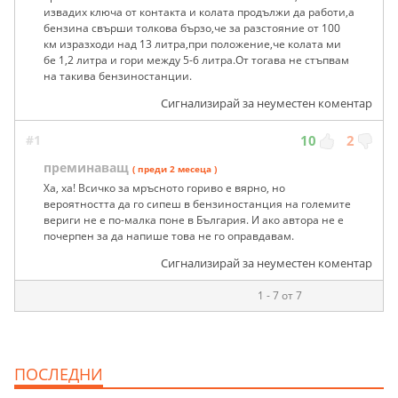
извадих ключа от контакта и колата продължи да работи,а
бензина свърши толкова бързо,че за разстояние от 100
км изразходи над 13 литра,при положение,че колата ми
бе 1,2 литра и гори между 5-6 литра.От тогава не стъпвам
на такива бензиностанции.
Сигнализирай за неуместен коментар
#1
10
2
преминаващ
( преди 2 месеца )
Ха, ха! Всичко за мръсното гориво е вярно, но
вероятността да го сипеш в бензиностанция на големите
вериги не е по-малка поне в България. И ако автора не е
почерпен за да напише това не го оправдавам.
Сигнализирай за неуместен коментар
1 - 7 от 7
ПОСЛЕДНИ