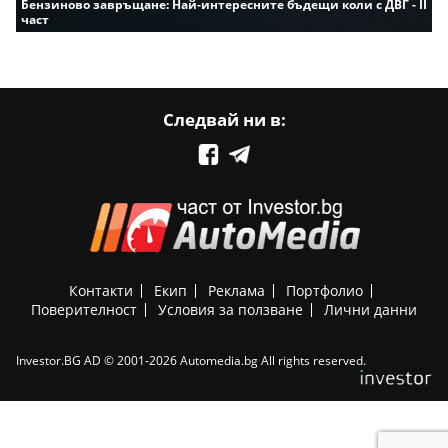
Бензиново завръщане: Най-интересните бъдещи коли с ДВГ - II
част
Следвай ни в:
Контакти
Екип
Реклама
Портфолио
Поверителност
Условия за ползване
Лични данни
Investor.BG AD © 2001-2026 Automedia.bg All rights reserved.