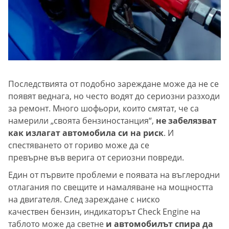
Последствията от подобно зареждане може да не се
появят веднага, но често водят до сериозни разходи
за ремонт. Много шофьори, които смятат, че са
намерили „своята бензиностанция“,
не забелязват
как излагат автомобила си на риск
. И
спестяването от гориво може да се
превърне във верига от сериозни повреди.
Един от първите проблеми е появата на въглеродни
отлагания по свещите и намаляване на мощността
на двигателя. След зареждане с ниско
качествен бензин, индикаторът Check Engine на
таблото може да светне
и автомобилът спира да