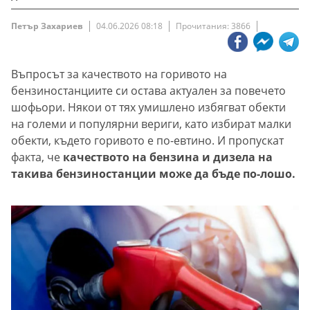
Петър Захариев
04.06.2026 08:18
Прочитания: 3866
Въпросът за качеството на горивото на
бензиностанциите си остава актуален за повечето
шофьори. Някои от тях умишлено избягват обекти
на големи и популярни вериги, като избират малки
обекти, където горивото е по-евтино. И пропускат
факта, че
качеството на бензина и дизела на
такива бензиностанции може да бъде по-лошо.