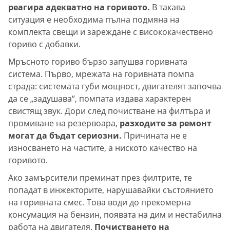
реагира адекватно на горивото.
В такава
ситуация е необходима пълна подмяна на
комплекта свещи и зареждане с висококачествено
гориво с добавки.
Мръсното гориво бързо запушва горивната
система. Първо, мрежата на горивната помпа
страда: системата губи мощност, двигателят започва
да се „задушава“, помпата издава характерен
свистящ звук. Дори след почистване на филтъра и
промиване на резервоара,
разходите за ремонт
могат да бъдат сериозни.
Причината не е
износването на частите, а ниското качество на
горивото.
Ако замърсители преминат през филтрите, те
попадат в инжекторите, нарушавайки състоянието
на горивната смес. Това води до прекомерна
консумация на бензин, появата на дим и нестабилна
работа на двигателя.
Почистването на