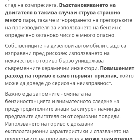
спад на компресията.
Възстановяването на
двигателя в такива случаи струва страшно
много
пари, така че игнорирането на препоръките
на производителя за използването на бензин с
определено октаново число е много опасно.
Собствениците на дизелови автомобили също са
изправени пред рискове: използването на
некачествено гориво бързо унищожава
съвременните керамични инжектори.
Повишеният
разход на гориво е само първият признак,
който
може да доведе до сериозна неизправност.
Важно е да запомните - смяната на
бензиностанцията и внимателното следене на
предупредителните знаци са сигурен начин да
предпазите двигателя си от сериозни повреди.
Използването на гориво с доказани
експлоатационни характеристики и спазването на
препоръките на производителя
може значително