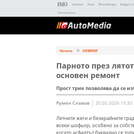
Investor
Dnes
Bloombergtv
Bulgaria 
Chernomore
Начало
НОВИНИ
Парното през лятот
основен ремонт
Прост трик позволява да се и
Румен Славов
20.05.2026 15:35
Летните жеги и безкрайните гра
всеки шофьор, особено за собст
когато асфалтът буквално се топ