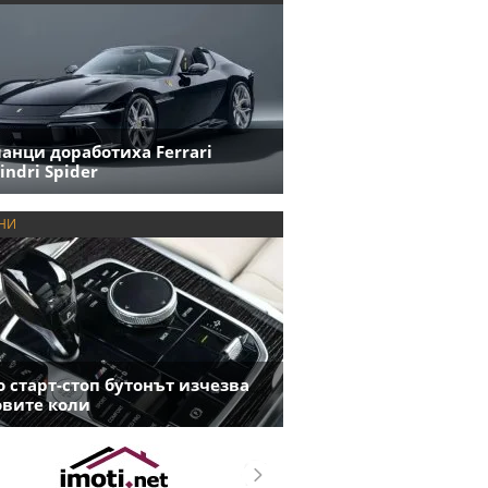
анци доработиха Ferrari
indri Spider
НИ
 старт-стоп бутонът изчезва
овите коли