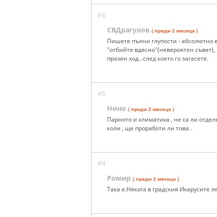
#6
СВДрагунов
( преди 2 месеца )
Пишете пълни глупости - абсолютно в
"отбийте вдясно"(невероятен съвет),
празен ход...след което го загасете.
#5
Нино
( преди 2 месеца )
Парното и климатика , не са ли отдел
коли , ще проработи ли това .
#4
Ромир
( преди 2 месеца )
Така е.Някога в градския Икарусите л