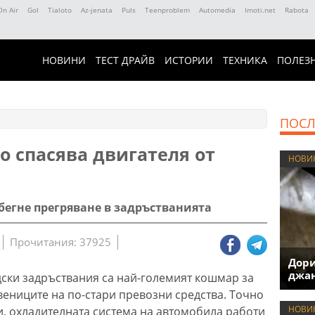
On Air
Gol
Tialoto
Az-jenata
Puls
Teenproblem
Automedia
Imoti.net
Rabota
НОВИНИ
ТЕСТ ДРАЙВ
ИСТОРИИ
ТЕХНИКА
ПОЛЕЗ
ПОСЛ
о спасява двигателя от
НОВИ
збегне прегряване в задръстванията
Прочитания: 37925
Дори
джан
дски задръствания са най-големият кошмар за
вениците на по-стари превозни средства. Точно
НОВИ
и, охладителната система на автомобила работи