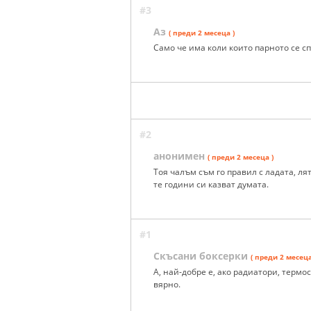
#3
Аз
( преди 2 месеца )
Само че има коли които парното се сп
#2
анонимен
( преди 2 месеца )
Тоя чалъм съм го правил с ладата, ля
те години си казват думата.
#1
Скъсани боксерки
( преди 2 месеца
А, най-добре е, ако радиатори, термо
вярно.