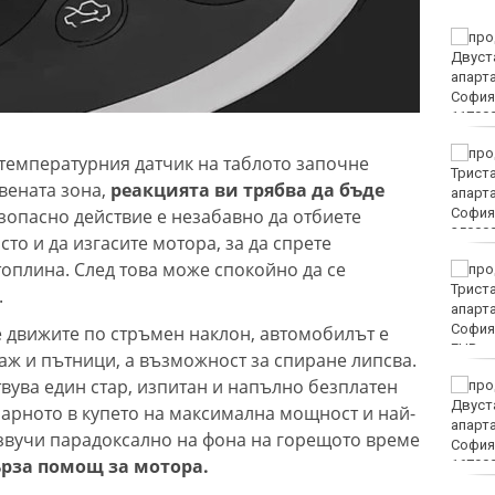
Винисиус Жуниор
преподписа с Реал
(Мадрид)
ЦСКА удари с 3:0 Макаби
 температурния датчик на таблото започне
като гост
вената зона,
реакцията ви трябва да бъде
езопасно действие е незабавно да отбиете
то и да изгасите мотора, за да спрете
оплина. След това може спокойно да се
Тъжна вест! Почина
голямо име в
.
медицината
е движите по стръмен наклон, автомобилът е
EUR
аж и пътници, а възможност за спиране липсва.
вува един стар, изпитан и напълно безплатен
Златото стигна до 4295
долара за унция
парното в купето на максимална мощност и най-
 звучи парадоксално на фона на горещото време
ърза помощ за мотора.