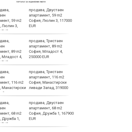
продава, Двустаен
Атра
апартамент, 59 m2
заби
София, Люлин 3, 117000
EUR
продава, Тристаен
Спор
апартамент, 89 m2
днес
София, Младост 4,
250000 EUR
продава, Тристаен
Мачо
апартамент, 116 m2
теле
София, Манастирски
авгу
ливади Запад, 319000
продава, Двустаен
ОФИ
апартамент, 68 m2
Жуни
София, Дружба 1, 167900
Мадр
EUR