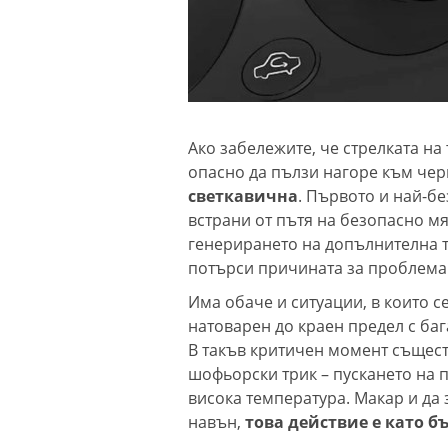
Ако забележите, че стрелката на
опасно да пълзи нагоре към чер
светкавична
. Първото и най-б
встрани от пътя на безопасно мяс
генерирането на допълнителна т
потърси причината за проблема
Има обаче и ситуации, в които с
натоварен до краен предел с баг
В такъв критичен момент същест
шофьорски трик – пускането на 
висока температура. Макар и да
навън,
това действие е като б