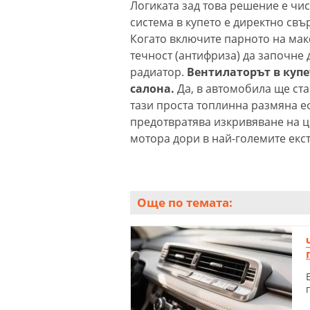
Логиката зад това решение е чи
система в купето е директно свъ
Когато включите парното на ма
течност (антифриза) да започне
радиатор.
Вентилаторът в купет
салона.
Да, в автомобила ще ст
тази проста топлинна размяна еф
предотвратява изкривяване на 
мотора дори в най-големите ек
Още по темата: