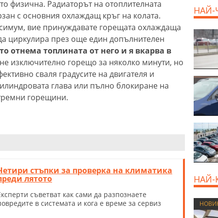
сто физична. Радиаторът на отоплителната
НАЙ-
рзан с основния охлаждащ кръг на колата.
ксимум, вие принуждавате горещата охлаждаща
 да циркулира през още един допълнителен
800 E
о отнема топлината от него и я вкарва в
ане изключително горещо за няколко минути, но
ективно сваля градусите на двигателя и
цилиндровата глава или пълно блокиране на
стремни горещини.
Четири стъпки за проверка на климатика
преди лятото
НАЙ-
Експерти съветват как сами да разпознаете
повредите в системата и кога е време за сервиз
НОВИ