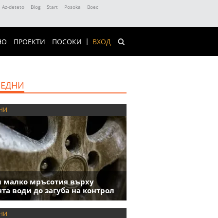
Az-deteto
Blog
Start
Posoka
Boec
НО
ПРОЕКТИ
ПОСОКИ
ВХОД
ЕДНИ
НИ
 малко мръсотия върху
та води до загуба на контрол
НИ