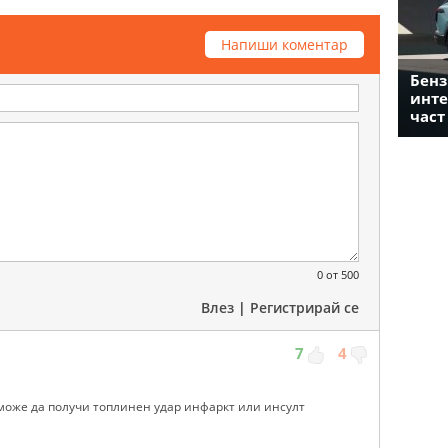
Напиши коментар
Бенз
инте
част
0
от 500
Влез
|
Регистрирай се
7
4
 може да получи топлинен удар инфаркт или инсулт