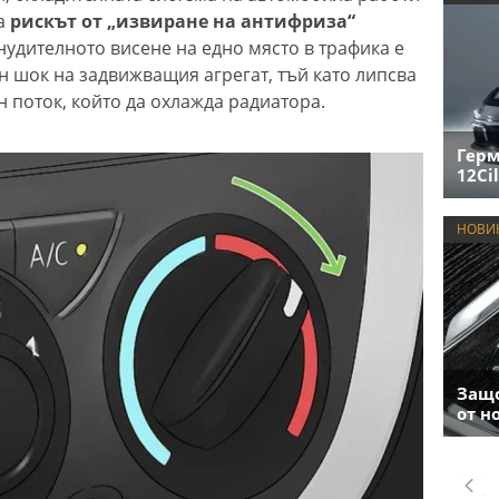
а
рискът от „извиране на антифриза“
удителното висене на едно място в трафика е
н шок на задвижващия агрегат, тъй като липсва
 поток, който да охлажда радиатора.
Герм
12Cil
НОВИ
Защо
от н