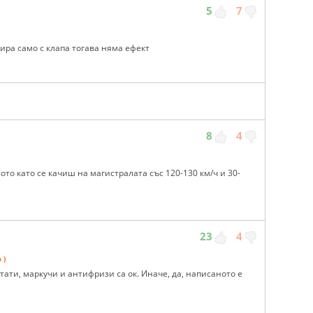
5
7
ира само с клапа тогава няма ефект
8
4
тото като се качиш на магистралата със 120-130 км/ч и 30-
23
4
 )
стати, маркучи и антифризи са ок. Иначе, да, написаното е