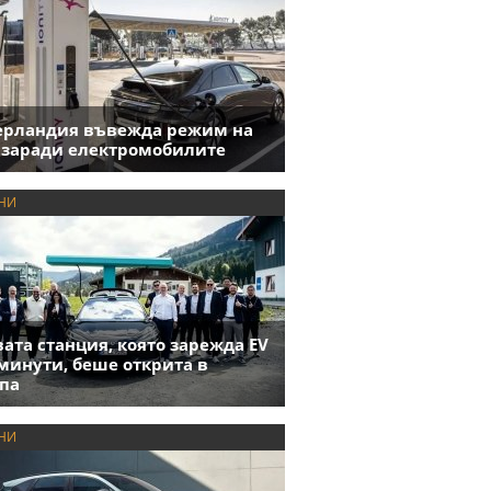
ерландия въвежда режим на
 заради електромобилите
НИ
ата станция, която зарежда EV
 минути, беше открита в
па
НИ