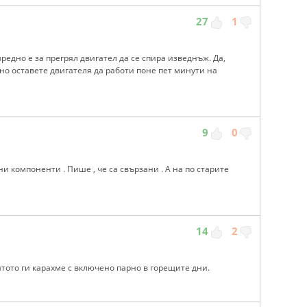
27
1
редно е за прегрял двигател да се спира изведнъж. Да,
 но оставете двигателя да работи поне пет минути на
9
0
ни компоненти . Пише , че са свързани . А на по старите
14
2
ятото ги карахме с включено парно в горещите дни.