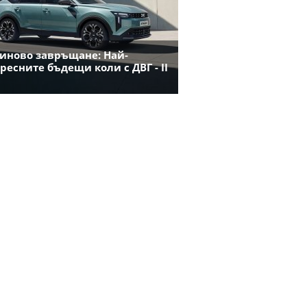
иново завръщане: Най-
ресните бъдещи коли с ДВГ - II