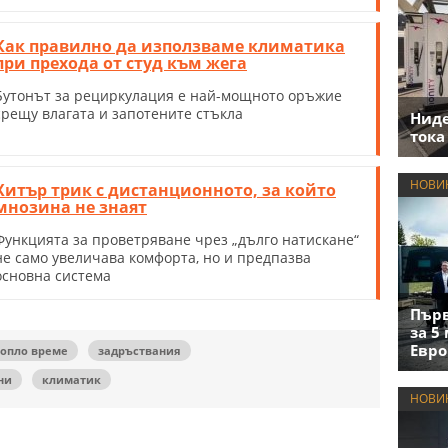
Как правилно да използваме климатика
при прехода от студ към жега
Бутонът за рециркулация е най-мощното оръжие
срещу влагата и запотените стъкла
Нид
тока
НОВИ
Хитър трик с дистанционното, за който
мнозина не знаят
Функцията за проветряване чрез „дълго натискане“
не само увеличава комфорта, но и предпазва
основна система
Първ
за 5
Евро
топло време
задръствания
ни
климатик
НОВИ