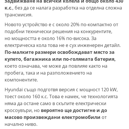
задвижване на всички колела и общо около 430
к.с
., без да се налага разработка на отделна сложна
трансмисия.
Новото устройство е с около 20% по-компактно от
подобни технически решения на конкурентите,
но мощността е около 16% по-висока. За
електрическа кола това не е сух инженерен детайл.
По-малките размери освобождават място за
купето, багажника или по-голямата батерия,
което означава, че може да повлияе както на
пробега, така и на разположението на
компонентите.
Hyundai също подготвя версия с мощност 120 kW,
тоест около 160 к.с. Това е намек, че технологията
няма да остане само в скъпите електрически
кросоувъри, но
вероятно ще достигне и до
масово произвеждани електромобили
от
начално ниво.