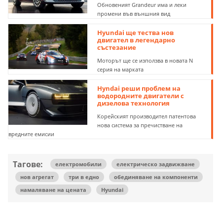
Обновеният Grandeur има и леки
промени във външния вид
Hyundai ще тества нов
двигател в легендарно
състезание
Моторът ще се използва в новата N
серия на марката
Hyndai реши проблем на
водородните двигатели с
дизелова технология
Корейският производител патентова
нова система за пречистване на
вредните емисии
Тагове:
електромобили
електрическо задвижване
нов агрегат
три в едно
обединяване на компоненти
намаляване на цената
Hyundai