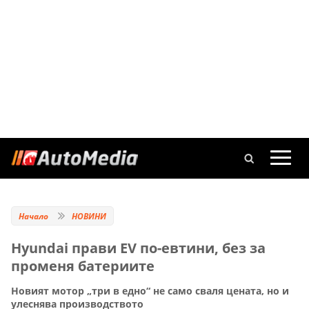
Начало
НОВИНИ
Hyundai прави EV по-евтини, без за
променя батериите
Новият мотор „три в едно“ не само сваля цената, но и
улеснява производството