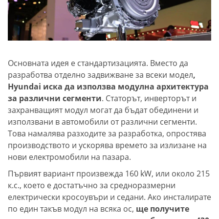
Основната идея е стандартизацията. Вместо да
разработва отделно задвижване за всеки модел
,
Hyundai иска да използва модулна архитектура
за различни сегменти
. Статорът, инверторът и
захранващият модул могат да бъдат обединени и
използвани в автомобили от различни сегменти.
Това намалява разходите за разработка, опростява
производството и ускорява времето за излизане на
нови електромобили на пазара.
Първият вариант произвежда 160 kW, или около 215
к.с., което е достатъчно за средноразмерни
електрически кросоувъри и седани. Ако инсталирате
по един такъв модул на всяка ос,
ще получите