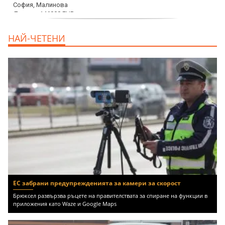
дава под наем, Офис, 100 m2 София,
НАЙ-ЧЕТЕНИ
Център, 800 EUR
ЕС забрани предупрежденията за камери за скорост
Брюксел развързва ръцете на правителствата за спиране на функции в
приложения като Waze и Google Maps