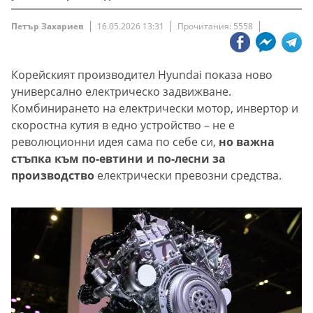
Петър Захариев
16.05.2026 13:31
Прочитания: 5558
Корейският производител Hyundai показа ново
универсално електрическо задвижване.
Комбинирането на електрически мотор, инвертор и
скоростна кутия в едно устройство – не е
революционни идея сама по себе си,
но важна
стъпка към по-евтини и по-лесни за
производство
електрически превозни средства.