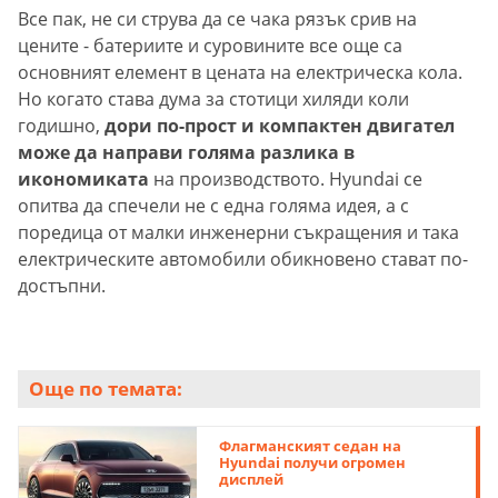
Все пак, не си струва да се чака рязък срив на
цените - батериите и суровините все още са
основният елемент в цената на електрическа кола.
Но когато става дума за стотици хиляди коли
годишно,
дори по-прост и компактен двигател
може да направи голяма разлика в
икономиката
на производството. Hyundai се
опитва да спечели не с една голяма идея, а с
поредица от малки инженерни съкращения и така
електрическите автомобили обикновено стават по-
достъпни.
Още по темата:
Флагманският седан на
Hyundai получи огромен
дисплей