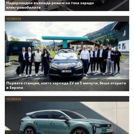
Нидерландия въвежда режим на тока заради
електромобилите
НОВИНИ
Първата станция, която зарежда EV за 5 минути, беше открита
в Европа
НОВИНИ