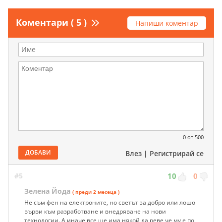
Коментари ( 5 )
Напиши коментар
0
от 500
ДОБАВИ
Влез
|
Регистрирай се
#5
10
0
Зелена Йода
( преди 2 месеца )
Не съм фен на електроните, но светът за добро или лошо
върви към разработване и внедряване на нови
технологии. А иначе все ще има някой да реве че му е по