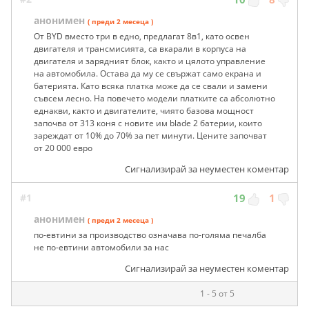
анонимен
( преди 2 месеца )
От BYD вместо три в едно, предлагат 8в1, като освен
двигателя и трансмисията, са вкарали в корпуса на
двигателя и зарядният блок, както и цялото управление
на автомобила. Остава да му се свържат само екрана и
батерията. Като всяка платка може да се свали и замени
съвсем лесно. На повечето модели платките са абсолютно
еднакви, както и двигателите, чиято базова мощност
започва от 313 коня с новите им blade 2 батерии, които
зареждат от 10% до 70% за пет минути. Цените започват
от 20 000 евро
Сигнализирай за неуместен коментар
#1
19
1
анонимен
( преди 2 месеца )
по-евтини за производство означава по-голяма печалба
не по-евтини автомобили за нас
Сигнализирай за неуместен коментар
1 - 5 от 5