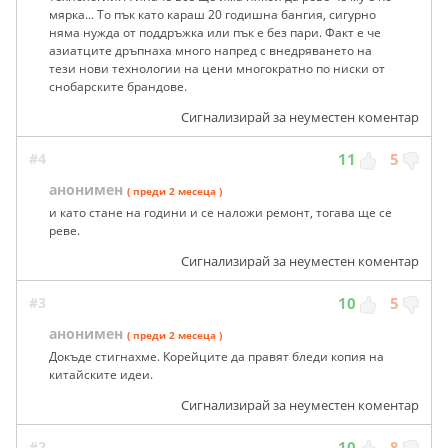
мярка... То пък като караш 20 годишна бангия, сигурно
няма нужда от поддръжка или пък е без пари. Факт е че
азиатците дръпнаха много напред с внедряването на
тези нови технологии на цени многократно по ниски от
снобарските брандове.
Сигнализирай за неуместен коментар
#4
11
5
анонимен
( преди 2 месеца )
и като стане на години и се наложи ремонт, тогава ще се
реве.
Сигнализирай за неуместен коментар
#3
10
5
анонимен
( преди 2 месеца )
Докъде стигнахме. Корейците да правят бледи копия на
китайските идеи.
Сигнализирай за неуместен коментар
#2
10
8