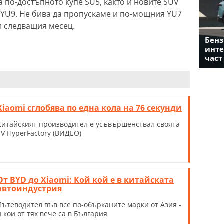
а по-достъпното купе SU5, както и новите SUV
 YU9. Не бива да пропускаме и по-мощния YU7
и следващия месец.
Бенз
инте
част
Xiaomi сглобява по една кола на 76 секунди
Китайският производител е усъвършенствал своята
EV HyperFactory (ВИДЕО)
От BYD до Xiaomi: Кой кой е в китайската
автоиндустрия
Пътеводител във все по-обърканите марки от Азия -
и кои от тях вече са в България