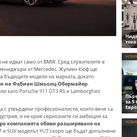
Нид
тока
НОВИ
 не идват само от BMW. Сред служителите в
мениджъри от Mercedes. Жулиен Кюф ще
а бъдещите модели на марката, докато
ен на Фабиан Шмьолц-Обермайер
.
и като Porsche 911 GT3 RS и Lamborghini
Първ
за 5
Евро
а с утвърдени професионалисти, които вече са
устрия, и не крие сериозните си амбиции за
НОВИ
ро компанията обяви разширяване на
 и SUV моделът YU7 скоро ще бъдат допълнени