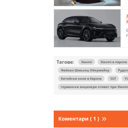
Тагове:
Xiaomi
Xiaomi в европа
Фабиан Шмьолц-Обермайер
Рудол
Китайски коли в Европа
SU7
Y
германски инцинери отиват при Xiaom
Коментари ( 1 )