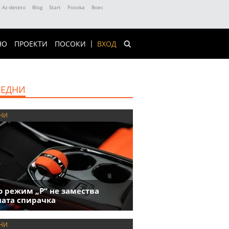
Az-deteto
Blog
Start
Posoka
Boec
НО
ПРОЕКТИ
ПОСОКИ
ВХОД
ЕДНИ
НИ
 режим „P“ не замества
ата спирачка
НИ