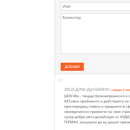
ДОБАВИ
#1
20LD-ДiN0-ДртiйМЕН!
( преди 3 ме
ШОУ-Ме... твърдо безкомпромисно и 
АКТивно прийомите и действията на
проспериращ главно и предимно в сф
своевременно привлече на своя стра
супер-добри авто-дизайнери от АУДИ,
ГЕРМАН. концерни да му дишат праха