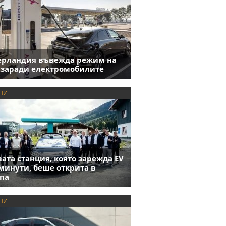
ерландия въвежда режим на
 заради електромобилите
НИ
ата станция, която зарежда EV
 минути, беше открита в
па
НИ