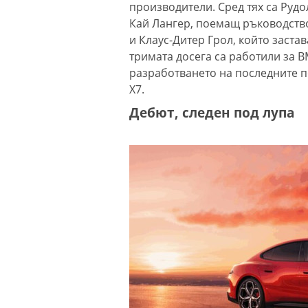
производители. Сред тях са Рудо
Кай Лангер, поемащ ръководство
и Клаус-Дитер Грол, който заста
тримата досега са работили за B
разработването на последните пок
X7.
Дебют, следен под лупа