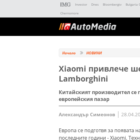
Investor
Dnes
Bloombergtv
Bulgaria 
Chernomore
Начало
НОВИНИ
Xiaomi привлече ш
Lamborghini
Китайският производител се г
европейския пазар
Александър Симеонов
28.04.2
Европа се подготвя за появата н
последните години - Xiaomi. Тех