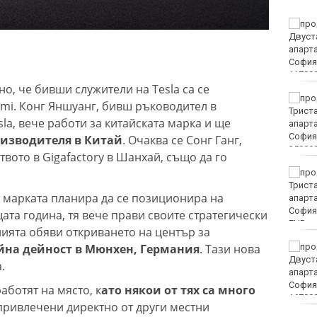
Времето във Варна на 7
август 2026
о, че бивши служители на Tesla са се
Времето във Варна на 7
mi. Конг Яншуанг, бивш ръководител в
август 2026
la, вече работи за китайската марка и ще
изводителя в Китай
. Очаква се Сонг Ганг,
вото в Gigafactory в Шанхай, също да го
Честваме паметта на
преподобномъченик
о марката планира да се позиционира на
Дометий
ата година, тя вече прави своите стратегически
EUR
ията обяви откриването на център за
йна дейност в Мюнхен, Германия
. Тази нова
Винисиус Жуниор
преподписа с Реал
.
(Мадрид)
аботят на място, к
ато някои от тях са много
привлечени директно от други местни