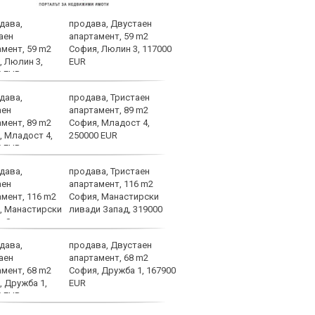
продава, Двустаен
ЦСКА
апартамент, 59 m2
перл
София, Люлин 3, 117000
мачо
EUR
близ
продава, Тристаен
Плам
апартамент, 89 m2
да с
София, Младост 4,
тежк
250000 EUR
важн
на конференциите
продава, Тристаен
Беши
апартамент, 116 m2
срещ
София, Манастирски
ПАОК
ливади Запад, 319000
Анде
продава, Двустаен
Вярв
апартамент, 68 m2
стиг
София, Дружба 1, 167900
фаза
EUR