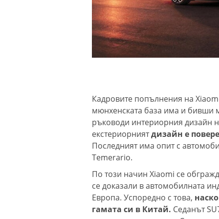
Кадровите попълнения на Xiaomi
мюнхенската база има и бивши 
ръководи интериорния дизайн н
екстериорният
дизайн е повер
Последният има опит с автомобил
Temerario.
По този начин Xiaomi се обгражд
се доказали в автомобилната инд
Европа. Успоредно с това,
наско
гамата си в Китай.
Седанът SU7