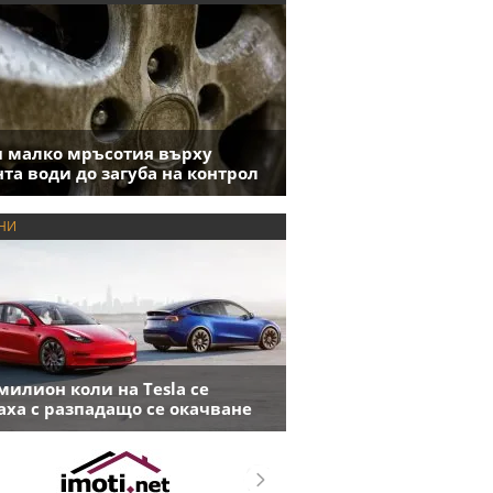
 малко мръсотия върху
та води до загуба на контрол
НИ
милион коли на Tesla се
аха с разпадащо се окачване