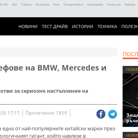
On Air
Gol
Tialoto
Az-jenata
Puls
Teenproblem
Automedia
Imoti.net
Rabota
НОВИНИ
ТЕСТ ДРАЙВ
ИСТОРИИ
ТЕХНИКА
ПОЛЕЗ
ПОСЛ
ефове на BMW, Mercedes и
НОВИ
отви за сериозно настъпление на
026 17:17
Прочитания: 1859
Защо
ръчн
а една от най-популярните китайски марки през
нологичният гигант, който навлезе в
НОВИ