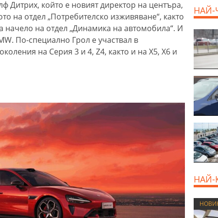
лф Дитрих, който е новият директор на центъра,
НАЙ-
то на отдел „Потребителско изживяване“, както
ва начело на отдел „Динамика на автомобила“. И
800 E
MW. По-специално Грол е участвал в
оления на Серия 3 и 4, Z4, както и на X5, X6 и
НАЙ-
НОВИ