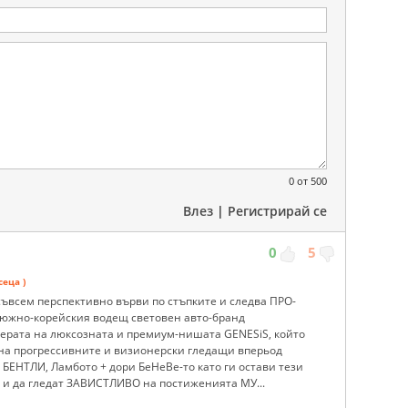
0
от 500
Влез
|
Регистрирай се
0
5
сеца )
съвсем перспективно върви по стъпките и следва ПРО-
 южно-корейския водещ световен авто-бранд
ерата на люксозната и премиум-нишата GENESiS, който
на прогрессивните и визионерски гледащи вперьод
 БЕНТЛИ, Ламбото + дори БеНеВе-то като ги остави тези
 и да гледат ЗАВИСТЛИВО на постиженията МУ...