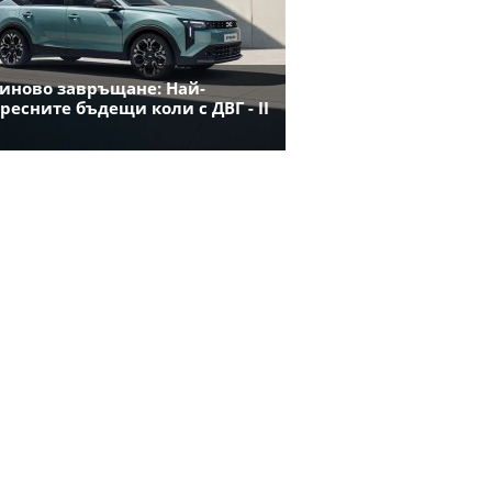
иново завръщане: Най-
ресните бъдещи коли с ДВГ - II