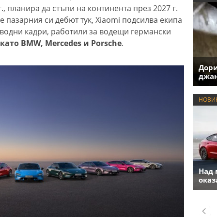
., планира да стъпи на континента през 2027 г.
 пазарния си дебют тук, Xiaomi подсилва екипа
водни кадри, работили за водещи германски
ато BMW, Mercedes и Porsche
.
Дори
джан
НОВИ
Над 
оказ