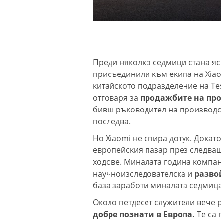
Преди няколко седмици стана ясн
присъединили към екипа на Xiao
китайското подразделение на Tes
отговаря за
продажбите на про
бивш ръководител на производст
последва.
Но Xiaomi не спира дотук. Докат
европейския пазар през следващ
ходове. Миналата година компан
научноизследователска и
разво
база заработи миналата седмица
Около петдесет служители вече р
добре познати в Европа.
Те са 