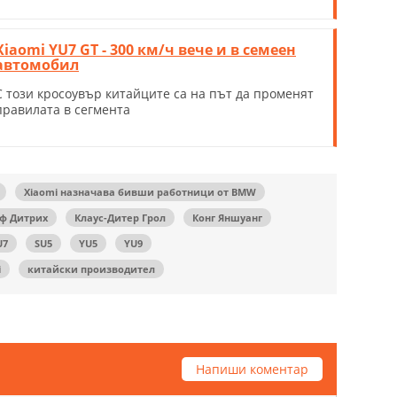
Xiaomi YU7 GT - 300 км/ч вече и в семеен
автомобил
С този кросоувър китайците са на път да променят
правилата в сегмента
Xiaomi назначава бивши работници от BMW
ф Дитрих
Клаус-Дитер Грол
Конг Яншуанг
U7
SU5
YU5
YU9
i
китайски производител
Напиши коментар