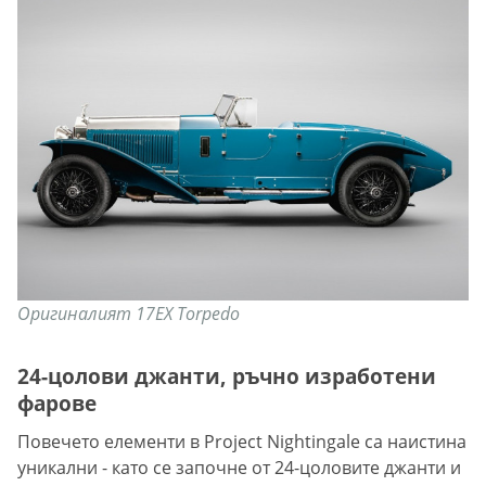
Оригиналият 17EX Torpedo
24-цолови джанти, ръчно изработени
фарове
Повечето елементи в Project Nightingale са наистина
уникални - като се започне от 24-цоловите джанти и