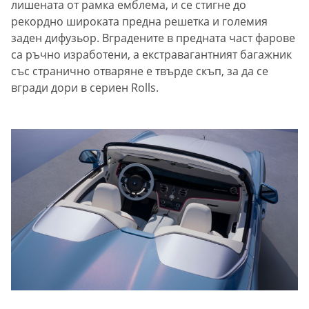
лишената от рамка емблема, и се стигне до
рекордно широката предна решетка и големия
заден дифузьор. Вградените в предната част фарове
са ръчно изработени, а екстравагантният багажник
със странично отваряне е твърде скъп, за да се
вгради дори в сериен Rolls.