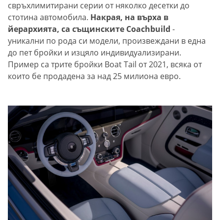
свръхлимитирани серии от няколко десетки до
стотина автомобила.
Накрая, на върха в
йерархията, са същинските Coachbuild
-
уникални по рода си модели, произвеждани в една
до пет бройки и изцяло индивидуализирани.
Пример са трите бройки Boat Tail от 2021, всяка от
които бе продадена за над 25 милиона евро.