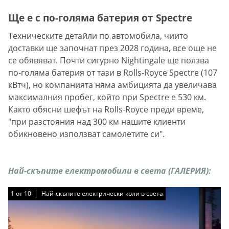
Ще е с по-голяма батерия от Spectre
Техническите детайли по автомобила, чиито
доставки ще започнат през 2028 година, все още не
се обявяват. Почти сигурно Nightingale ще ползва
по-голяма батерия от тази в Rolls-Royce Spectre (107
кВтч), но компанията няма амбицията да увеличава
максималния пробег, който при Spectre е 530 км.
Както обясни шефът на Rolls-Royce преди време,
"при разстояния над 300 км нашите клиенти
обикновено използват самолетите си".
Най-скъпите електромобили в света (ГАЛЕРИЯ):
1
1
1
1
1
1
1
1
1
1
от
от
от
от
от
от
от
от
от
от
10
10
10
10
10
10
10
10
10
10
Най-скъпите електрически коли в света
Най-скъпите електрически коли в света
Най-скъпите електрически коли в света
Най-скъпите електрически коли в света
Най-скъпите електрически коли в света
Най-скъпите електрически коли в света
Най-скъпите електрически коли в света
Най-скъпите електрически коли в света
Най-скъпите електрически коли в света
Най-скъпите електрически коли в света