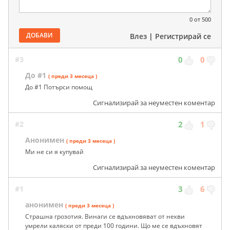
0
от 500
ДОБАВИ
Влез
|
Регистрирай се
#3
0
0
До #1
( преди 3 месеца )
До #1 Потърси помощ
Сигнализирай за неуместен коментар
#2
2
1
Анонимен
( преди 3 месеца )
Ми не си я купувай
Сигнализирай за неуместен коментар
#1
3
6
анонимен
( преди 3 месеца )
Страшна грозотия. Винаги се вдъхновяват от некви
умрели каляски от преди 100 години. Що ме се вдъхновят