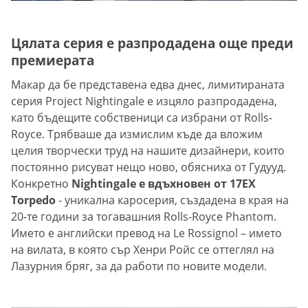
Цялата серия е разпродадена още преди
премиерата
Макар да бе представена едва днес, лимитираната
серия Project Nightingale е изцяло разпродадена,
като бъдещите собственици са избрани от Rolls-
Royce. Трябваше да измислим къде да вложим
целия творчески труд на нашите дизайнери, които
постоянно рисуват нещо ново, обясниха от Гудууд.
Конкретно
Nightingale е вдъхновен от 17EX
Torpedo
- уникална каросерия, създадена в края на
20-те години за тогавашния Rolls-Royce Phantom.
Името е английски превод на Le Rossignol – името
на вилата, в която сър Хенри Ройс се оттеглял на
Лазурния бряг, за да работи по новите модели.