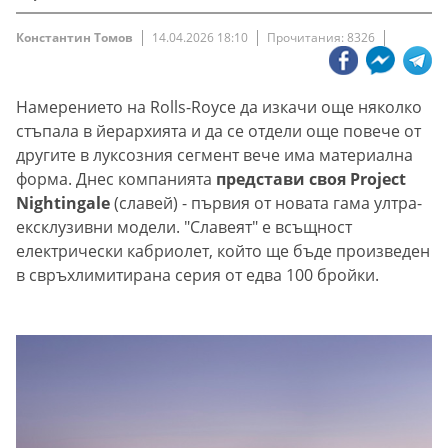
Константин Томов
14.04.2026 18:10
Прочитания: 8326
Намерението на Rolls-Royce да изкачи още няколко
стъпала в йерархията и да се отдели още повече от
другите в луксозния сегмент вече има материална
форма. Днес компанията
представи своя Project
Nightingale
(славей) - първия от новата гама ултра-
ексклузивни модели. "Славеят" е всъщност
електрически кабриолет, който ще бъде произведен
в свръхлимитирана серия от едва 100 бройки.