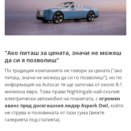
"Ако питаш за цената, значи не можеш
да си я позволиш"
По традиция компанията не говори за цената ("ако
питаш, значи не можеш да си го позволиш"), но по
информация на Autocar тя ще започва от около 8.1
милиона евро. Това прави Nightingale най-скъпия
електрически автомобил на планетата, с
огромен
аванс пред досегашния лидер Aspark Owl,
който
не струва и половината от тази сума (вижте
галерията под статията).