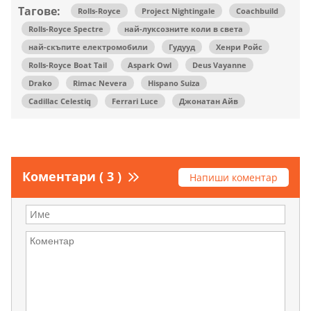
Тагове:
Rolls-Royce
Project Nightingale
Coachbuild
Rolls-Royce Spectre
най-луксозните коли в света
най-скъпите електромобили
Гудууд
Хенри Ройс
Rolls-Royce Boat Tail
Aspark Owl
Deus Vayanne
Drako
Rimac Nevera
Hispano Suiza
Cadillac Celestiq
Ferrari Luce
Джонатан Айв
Коментари ( 3 )
Напиши коментар