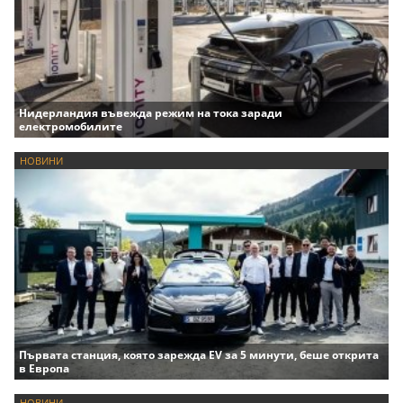
Нидерландия въвежда режим на тока заради
електромобилите
НОВИНИ
Първата станция, която зарежда EV за 5 минути, беше открита
в Европа
НОВИНИ