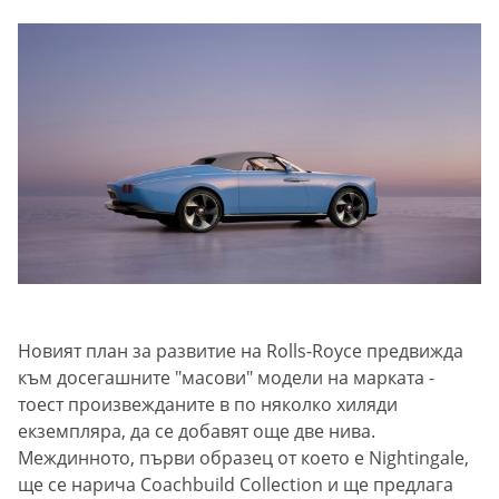
Новият план за развитие на Rolls-Royce предвижда
към досегашните "масови" модели на марката -
тоест произвежданите в по няколко хиляди
екземпляра, да се добавят още две нива.
Междинното, първи образец от което е Nightingale,
ще се нарича Coachbuild Collection и ще предлага