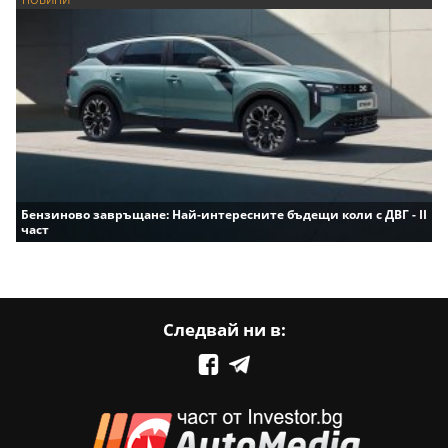
Бензиново завръщане: Най-интересните бъдещи коли с ДВГ - II
част
Следвай ни в: