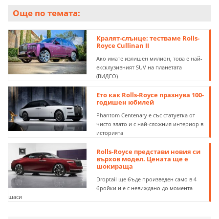
Още по темата:
Кралят-слънце: тестваме Rolls-
Royce Cullinan II
Ако имате излишен милион, това е най-
ексклузивният SUV на планетата
(ВИДЕО)
Ето как Rolls-Royce празнува 100-
годишен юбилей
Phantom Centenary е със статуетка от
чисто злато и с най-сложния интериор в
историята
Rolls-Royce представи новия си
върхов модел. Цената ще е
шокираща
Droptail ще бъде произведен само в 4
бройки и е с невиждано до момента
шаси