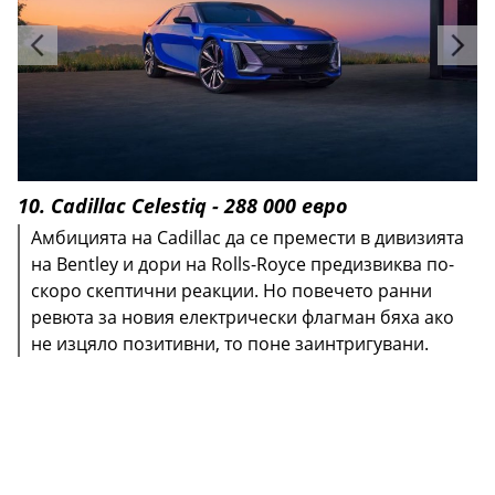
10. Cadillac Celestiq - 288 000 eвро
Амбицията на Cadillac да се премести в дивизията
на Bentley и дори на Rolls-Royce предизвиква по-
скоро скептични реакции. Но повечето ранни
ревюта за новия електрически флагман бяха ако
не изцяло позитивни, то поне заинтригувани.