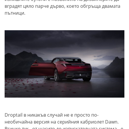
вградят цяло парче дърво, което обгръща двамата
пътници.
Droptail в никакъв случай не е просто по-
необичайна версия на серийния кабриолет Dawn.
Всичко тук - от шасито до изпускателната система - е