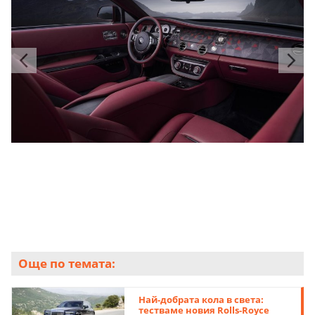
Още по темата:
Най-добрата кола в света:
тестваме новия Rolls-Royce