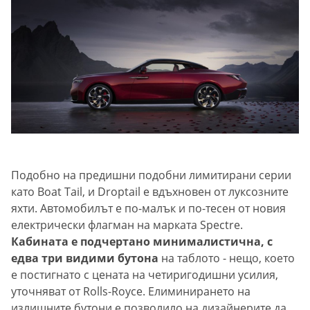
Подобно на предишни подобни лимитирани серии
като Boat Tail, и Droptail е вдъхновен от луксозните
яхти. Автомобилът е по-малък и по-тесен от новия
електрически флагман на марката Spectre.
Кабината е подчертано минималистична, с
едва три видими бутона
на таблото - нещо, което
е постигнато с цената на четиригодишни усилия,
уточняват от Rolls-Royce. Eлиминирането на
излишните бутони е позволило на дизайнерите да