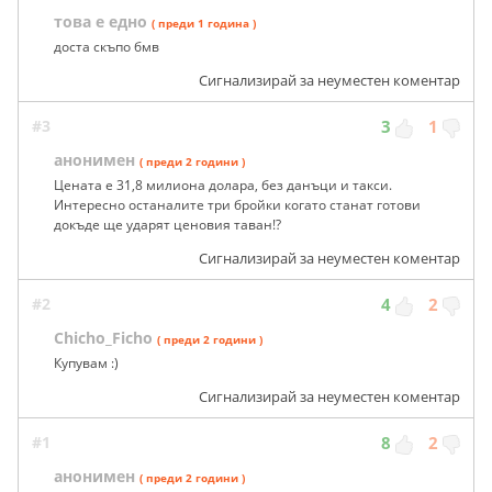
това е едно
( преди 1 година )
доста скъпо бмв
Сигнализирай за неуместен коментар
#3
3
1
анонимен
( преди 2 години )
Цената е 31,8 милиона долара, без данъци и такси.
Интересно останалите три бройки когато станат готови
докъде ще ударят ценовия таван!?
Сигнализирай за неуместен коментар
#2
4
2
Chicho_Ficho
( преди 2 години )
Купувам :)
Сигнализирай за неуместен коментар
#1
8
2
анонимен
( преди 2 години )