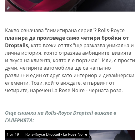
Какво означава "лимитирана серия"? Rolls-Royce
планира да произведе само четири бройки от
Droptails,
като всеки от тях "ще разказва уникална и
лична история, която отразява амбициите, визията
и вкуса на клиента, която я е поръчал". Или, с прости
думи, четирите автомобила ще са напълно
различни един от друг като интериор и дизайнерски
елементи. Този, който виждате, е първият от
четирите, наречен La Rose Noire - черната роза.
Още снимки на Rolls-Royce Droptail вижте в
ГАЛЕРИЯТА:
1
1
1
1
1
1
1
1
1
1
1
1
1
1
1
1
1
1
1
от
от
от
от
от
от
от
от
от
от
от
от
от
от
от
от
от
от
от
19
19
19
19
19
19
19
19
19
19
19
19
19
19
19
19
19
19
19
Rolls-Royce Droptail - La Rose Noire
Rolls-Royce Droptail - La Rose Noire
Rolls-Royce Droptail - La Rose Noire
Rolls-Royce Droptail - La Rose Noire
Rolls-Royce Droptail - La Rose Noire
Rolls-Royce Droptail - La Rose Noire
Rolls-Royce Droptail - La Rose Noire
Rolls-Royce Droptail - La Rose Noire
Rolls-Royce Droptail - La Rose Noire
Rolls-Royce Droptail - La Rose Noire
Rolls-Royce Droptail - La Rose Noire
Rolls-Royce Droptail - La Rose Noire
Rolls-Royce Droptail - La Rose Noire
Rolls-Royce Droptail - La Rose Noire
Rolls-Royce Droptail - La Rose Noire
Rolls-Royce Droptail - La Rose Noire
Rolls-Royce Droptail - La Rose Noire
Rolls-Royce Droptail - La Rose Noire
Rolls-Royce Droptail - La Rose Noire