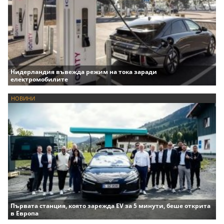
Нидерландия въвежда режим на тока заради
електромобилите
НОВИНИ
Първата станция, която зарежда EV за 5 минути, беше открита
в Европа