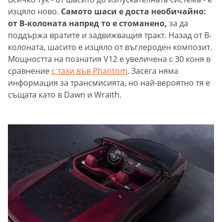
изцяло ново.
Самото шаси е доста необичайно:
от В-колоната напред то е стоманено,
за да
поддържа вратите и задвижващия тракт. Назад от В-
колоната, шасито е изцяло от въглероден композит.
Мощността на познатия V12 е увеличена с 30 коня в
сравнение
с тази във Phantom
. Засега няма
информация за трансмисията, но най-вероятно тя е
същата като в Dawn и Wraith.