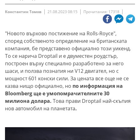
Константин Томов
21.08.2023 08:15
Прочитания: 17318
"Новото върхово постижение на Rolls-Royce",
според собственото определение на британската
компания, бе представено официално този уикенд.
То се нарича Droptail и е двуместен роудстър,
построен върху специално разработено за него
шаси, и ползва познатия ни V12 двигател, но с
мощност 601 конски сили. За цената все още не се
казва нищо официално, но
по информация на
Bloomberg ще е умопомрачителните 30
милиона долара.
Това прави Droptail най-скъпия
нов автомобил на планетата
.