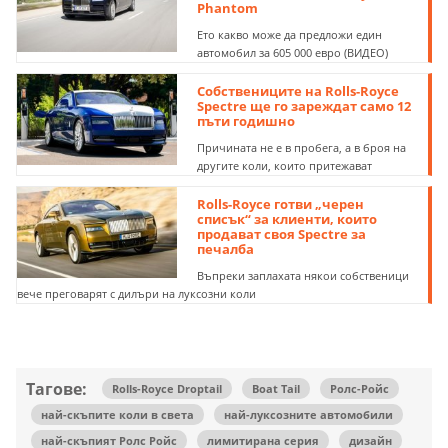
Phantom
Ето какво може да предложи един
автомобил за 605 000 евро (ВИДЕО)
Собствениците на Rolls-Royce
Spectre ще го зареждат само 12
пъти годишно
Причината не е в пробега, а в броя на
другите коли, които притежават
Rolls-Royce готви „черен
списък“ за клиенти, които
продават своя Spectre за
печалба
Въпреки заплахата някои собственици
вече преговарят с дилъри на луксозни коли
Тагове:
Rolls-Royce Droptail
Boat Tail
Ролс-Ройс
най-скъпите коли в света
най-луксозните автомобили
най-скъпият Ролс Ройс
лимитирана серия
дизайн