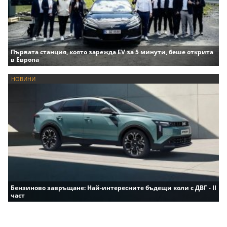
Първата станция, която зарежда EV за 5 минути, беше открита
в Европа
НОВИНИ
Бензиново завръщане: Най-интересните бъдещи коли с ДВГ - II
част