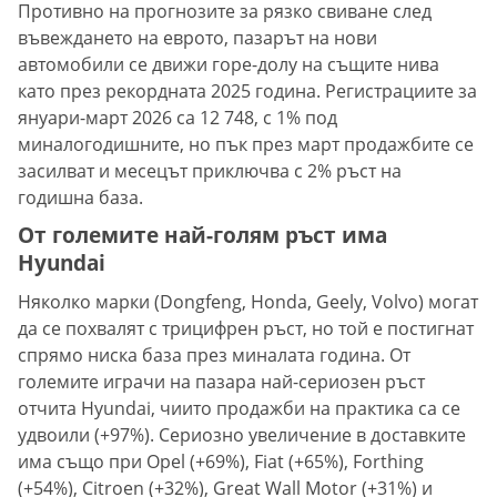
Противно на прогнозите за рязко свиване след
въвеждането на еврото, пазарът на нови
автомобили се движи горе-долу на същите нива
като през рекордната 2025 година. Регистрациите за
януари-март 2026 са 12 748, с 1% под
миналогодишните, но пък през март продажбите се
засилват и месецът приключва с 2% ръст на
годишна база.
От големите най-голям ръст има
Hyundai
Няколко марки (Dongfeng, Honda, Geely, Volvo) могат
да се похвалят с трицифрен ръст, но той е постигнат
спрямо ниска база през миналата година. От
големите играчи на пазара най-сериозен ръст
отчита Hyundai, чиито продажби на практика са се
удвоили (+97%). Сериозно увеличение в доставките
има също при Opel (+69%), Fiat (+65%), Forthing
(+54%), Citroen (+32%), Great Wall Motor (+31%) и