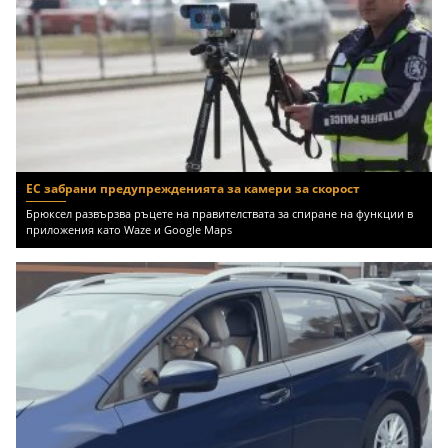
ЕС забрани предупрежденията за камери за скорост
Брюксел развързва ръцете на правителствата за спиране на функции в
приложения като Waze и Google Maps