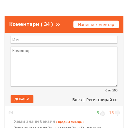
Коментари ( 34 )
Напиши коментар
0
от 500
ДОБАВИ
Влез
|
Регистрирай се
#4
5
15
Хеми значи бензин
( преди 3 месеца )
Защо да карам китайски и европейски боклукцо на