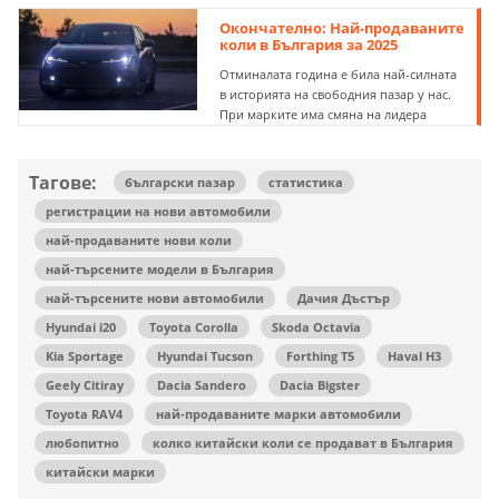
Окончателно: Най-продаваните
коли в България за 2025
Отминалата година е била най-силната
в историята на свободния пазар у нас.
При марките има смяна на лидера
Тагове:
български пазар
статистика
регистрации на нови автомобили
най-продаваните нови коли
най-търсените модели в България
най-търсените нови автомобили
Дачия Дъстър
Hyundai i20
Toyota Corolla
Skoda Octavia
Kia Sportage
Hyundai Tucson
Forthing T5
Haval H3
Geely Citiray
Dacia Sandero
Dacia Bigster
Toyota RAV4
най-продаваните марки автомобили
любопитно
колко китайски коли се продават в България
китайски марки