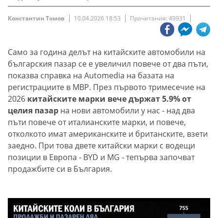
Константин Томов
10.04.2026 18:53
Прочитания: 49931
Само за година делът на китайските автомобили на
българския пазар се е увеличил повече от два пъти,
показва справка на Automedia на базата на
регистрациите в МВР. През първото тримесечие на
2026
китайските марки вече държат 5.9% от
целия пазар
на нови автомобили у нас - над два
пъти повече от италианските марки, и повече,
отколкото имат американските и британските, взети
заедно. При това двете китайски марки с водещи
позиции в Европа - BYD и MG - тепърва започват
продажбите си в България.