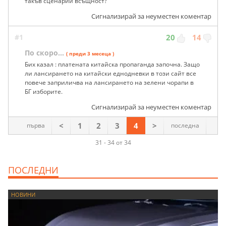
такъв сценарии всъщност?
Сигнализирай за неуместен коментар
#1
20
14
По скоро…
( преди 3 месеца )
Бих казал : платената китайска пропаганда започна. Защо
ли лансирането на китайски еднодневки в този сайт все
повече заприличва на лансирането на зелени чорапи в
БГ изборите.
Сигнализирай за неуместен коментар
<
1
2
3
4
>
първа
последна
31 - 34 от 34
ПОСЛЕДНИ
НОВИНИ