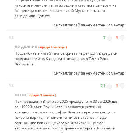
чехските и немски тъ пи бираджии като мога да карам на
безценица я някоя Ресла я някой Мустанг осмак от
Кенъда или Щатите.
Сигнализирай за неуместен коментар
#3
7
5
до долния
( преди 3 месеца )
Продажбите в Китай така се сриват че де чудят къде да си
продават колите. Как да купя китаец пред Тесла Рено
Люсид и тн.
Сигнализирай за неуместен коментар
#2
21
3
ххххх
( преди 3 месеца )
При продадени 3 коли за 2025 продадените 33 за 2026 ще
са +1000% ръст. Звучи като невероятен успех, но
всъщност са си жалка цифра. Всеки си преценя как да си
изхарчи парите, но наистина ни се натрапва , че до
година - две всички ще караме китайско и ще сме
забравили че е имало коли правени в Европа. Искаме ли