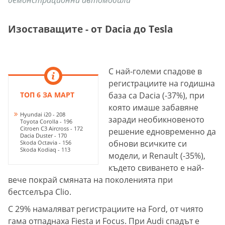
Изоставащите - от Dacia до Tesla
С най-големи спадове в
регистрациите на годишна
ТОП 6 ЗА МАРТ
база са Dacia (-37%), при
която имаше забавяне
Hyundai i20 - 208
заради необикновеното
Toyota Corolla - 196
Citroen C3 Aircross - 172
решение едновременно да
Dacia Duster - 170
обнови всичките си
Skoda Octavia - 156
Skoda Kodiaq - 113
модели, и Renault (-35%),
където свиването е най-
вече покрай смяната на поколенията при
бестселъра Clio.
С 29% намаляват регистрациите на Ford, от чиято
гама отпаднаха Fiesta и Focus. При Audi спадът е