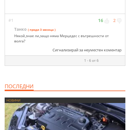
#1
16
2
Танко
( преди 3 месеца )
Някой,знае ли,защо няма Мерцедес с вътрешности от
волга?
Сигнализирай за неуместен коментар
1 - 6 от 6
ПОСЛЕДНИ
НОВИНИ