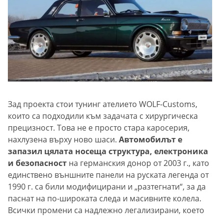
Зад проекта стои тунинг ателието WOLF-Customs,
които са подходили към задачата с хирургическа
прецизност. Това не е просто стара каросерия,
нахлузена върху ново шаси.
Автомобилът е
запазил цялата носеща структура, електроника
и безопасност
на германския донор от 2003 г., като
единствено външните панели на руската легенда от
1990 г. са били модифицирани и „разтегнати“, за да
паснат на по-широката следа и масивните колела.
Всички промени са надлежно легализирани, което