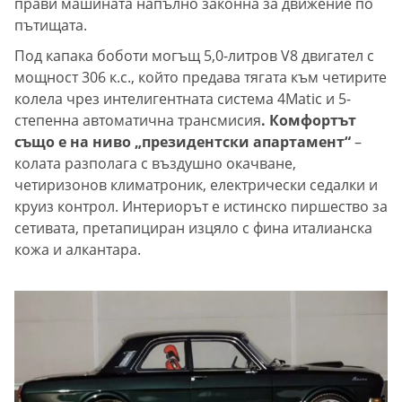
прави машината напълно законна за движение по
пътищата.
Под капака боботи могъщ 5,0-литров V8 двигател с
мощност 306 к.с., който предава тягата към четирите
колела чрез интелигентната система 4Matic и 5-
степенна автоматична трансмисия
. Комфортът
също е на ниво „президентски апартамент“
–
колата разполага с въздушно окачване,
четиризонов климатроник, електрически седалки и
круиз контрол. Интериорът е истинско пиршество за
сетивата, претапициран изцяло с фина италианска
кожа и алкантара.