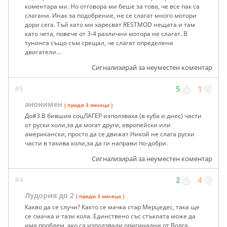
коментара ми. Но отговора ми беше за това, че все пак са
слагани. Инак за подобрение, не се слагат много мотори
дори сега. Тъй като ми харесват RESTMOD нещата и там
като чета, повече от 3-4 различни мотора не слагат. В
тунинга също съм срещал, че слагат определени
двигатели...
Сигнализирай за неуместен коментар
#5
5
1
анонимен
( преди 3 месеца )
До#3.В бившия соцЛАГЕР използваха (в куба и днес) части
от руски коли,за да могат други, европейски или
американски, просто да се движат.Никой не слага руски
части в такива коли,за да ги направи по-добри.
Сигнализирай за неуместен коментар
#4
2
4
Лудория до 2
( преди 3 месеца )
Какво да се случи? Както се мачка стар Мерцедес, така ще
се смачка и тази кола. Единствено със стъклата може да
има проблем, ако са използвали оригинални от Волга.