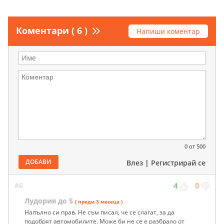
Коментари ( 6 )
Напиши коментар
0
от 500
ДОБАВИ
Влез
|
Регистрирай се
#6
4
0
Лудория до 5
( преди 3 месеца )
Напълно си прав. Не съм писал, че се слагат, за да
подобрят автомобилите. Може би не се е разбрало от