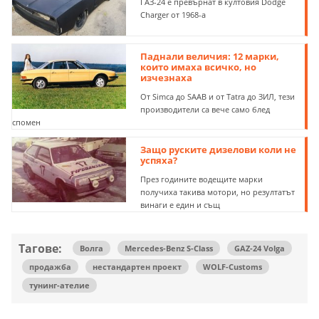
ГАЗ-24 е превърнат в култовия Dodge
Charger от 1968-а
Паднали величия: 12 марки,
които имаха всичко, но
изчезнаха
От Simca до SAAB и от Tatra до ЗИЛ, тези
производители са вече само блед
спомен
Защо руските дизелови коли не
успяха?
През годините водещите марки
получиха такива мотори, но резултатът
винаги е един и същ
Тагове:
Волга
Mercedes-Benz S-Class
GAZ-24 Volga
продажба
нестандартен проект
WOLF-Customs
тунинг-ателие