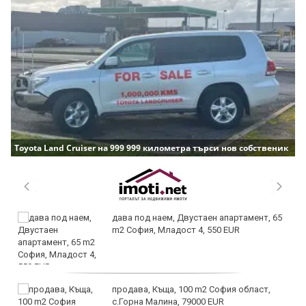
Toyota Land Cruiser на 999 999 километра търси нов собственик
дава под наем, Двустаен апартамент, 65
m2 София, Младост 4, 550 EUR
продава, Къща, 100 m2 София област,
с.Горна Малина, 79000 EUR