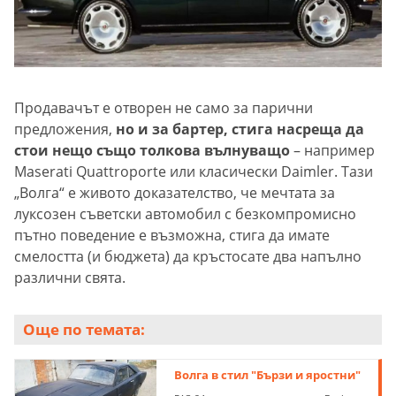
Продавачът е отворен не само за парични
предложения,
но и за бартер, стига насреща да
стои нещо също толкова вълнуващо
– например
Maserati Quattroporte или класически Daimler. Тази
„Волга“ е живото доказателство, че мечтата за
луксозен съветски автомобил с безкомпромисно
пътно поведение е възможна, стига да имате
смелостта (и бюджета) да кръстосате два напълно
различни свята.
Още по темата:
Волга в стил "Бързи и яростни"