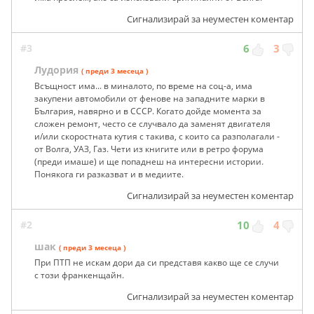
Сигнализирай за неуместен коментар
#3
6
3
Лудория
( преди 3 месеца )
Всъщност има... в миналото, по време на соц-а, има
закупени автомобили от фенове на западните марки в
България, навярно и в СССР. Когато дойде момента за
сложен ремонт, често се случвало да заменят двигателя
и/или скоростната кутия с такива, с които са разполагали -
от Волга, УАЗ, Газ. Чети из книгите или в ретро форума
(преди имаше) и ще попаднеш на интересни истории.
Понякога ги разказват и в медиите.
Сигнализирай за неуместен коментар
#2
10
4
шак
( преди 3 месеца )
При ПТП не искам дори да си представя какво ще се случи
с този франкенщайн.
Сигнализирай за неуместен коментар