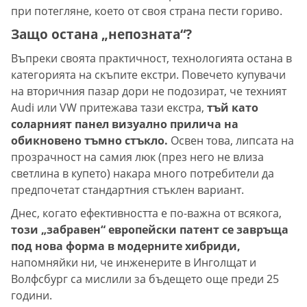
при потегляне, което от своя страна пести гориво.
Защо остана „непозната“?
Въпреки своята практичност, технологията остана в
категорията на скъпите екстри. Повечето купувачи
на вторичния пазар дори не подозират, че техният
Audi или VW притежава тази екстра,
тъй като
соларният панел визуално прилича на
обикновено тъмно стъкло.
Освен това, липсата на
прозрачност на самия люк (през него не влиза
светлина в купето) накара много потребители да
предпочетат стандартния стъклен вариант.
Днес, когато ефективността е по-важна от всякога,
този „забравен“ европейски патент се завръща
под нова форма в модерните хибриди,
напомняйки ни, че инженерите в Инголщат и
Волфсбург са мислили за бъдещето още преди 25
години.