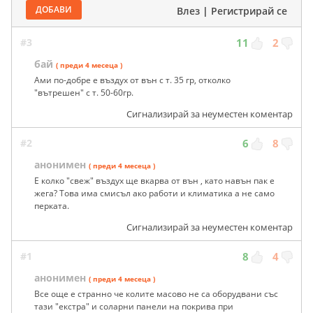
ДОБАВИ
Влез
|
Регистрирай се
#3
11
2
бай
( преди 4 месеца )
Ами по-добре е въздух от вън с т. 35 гр, отколко
"вътрешен" с т. 50-60гр.
Сигнализирай за неуместен коментар
#2
6
8
анонимен
( преди 4 месеца )
Е колко "свеж" въздух ще вкарва от вън , като навън пак е
жега? Това има смисъл ако работи и климатика а не само
перката.
Сигнализирай за неуместен коментар
#1
8
4
анонимен
( преди 4 месеца )
Все още е странно че колите масово не са оборудвани със
тази "екстра" и соларни панели на покрива при