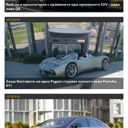
Audi не е приключило с промените при луксозните SUV - идва
ново Q8
НОВИНИ
Защо болтовете на едно Pagani струват колкото ново Porsche
911
НОВИНИ