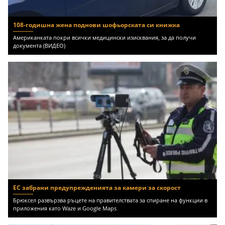
108-годишна жена поднови шофьорската си книжка
Американката покри всички медицински изисквания, за да получи
документа (ВИДЕО)
ЕС забрани предупрежденията за камери за скорост
Брюксел развързва ръцете на правителствата за спиране на функции в
приложения като Waze и Google Maps