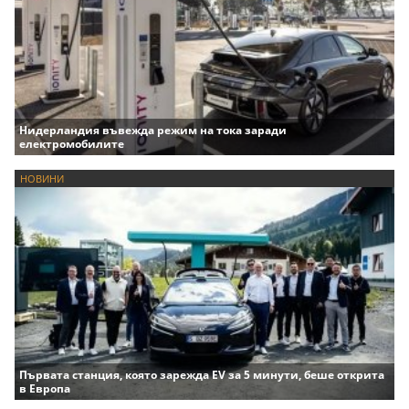
Нидерландия въвежда режим на тока заради
електромобилите
НОВИНИ
Първата станция, която зарежда EV за 5 минути, беше открита
в Европа