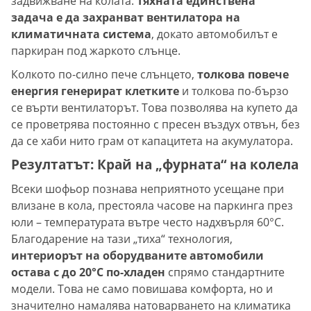
задвижване на колата.
Тяхната единствена
задача е да захранват вентилатора на
климатичната система
, докато автомобилът е
паркиран под жаркото слънце.
Колкото по-силно пече слънцето,
толкова повече
енергия генерират клетките
и толкова по-бързо
се върти вентилаторът. Това позволява на купето да
се проветрява постоянно с пресен въздух отвън, без
да се хаби нито грам от капацитета на акумулатора.
Резултатът: Край на „фурната“ на колела
Всеки шофьор познава неприятното усещане при
влизане в кола, престояла часове на паркинга през
юли – температурата вътре често надхвърля 60°C.
Благодарение на тази „тиха“ технология,
интериорът на оборудваните автомобили
остава с до 20°C по-хладен
спрямо стандартните
модели. Това не само повишава комфорта, но и
значително намалява натоварването на климатика