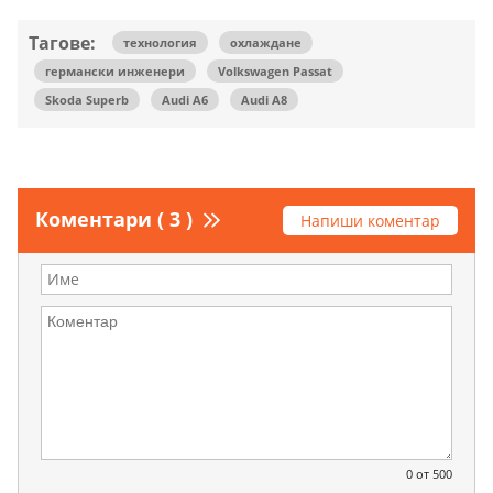
Тагове:
технология
охлаждане
германски инженери
Volkswagen Passat
Skoda Superb
Audi A6
Audi A8
Коментари ( 3 )
Напиши коментар
0
от 500