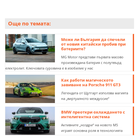
Още по темата:
Може ли България да спечели
от новия китайски пробив при
батериите?
MG Motor представи първата масово
произвеждана батерия с полутвърд
електролит. Ключовата суровина е в изобилие у нас
Как работи магическото
завиване на Porsche 911 GT3
Легендата от Щутгарт използва магията
на „виртуалното междуосие“
BMW преоткри охлаждането с
интелигентна система
Активните „ноздри“ на новото M5
играят основна роля в технологията