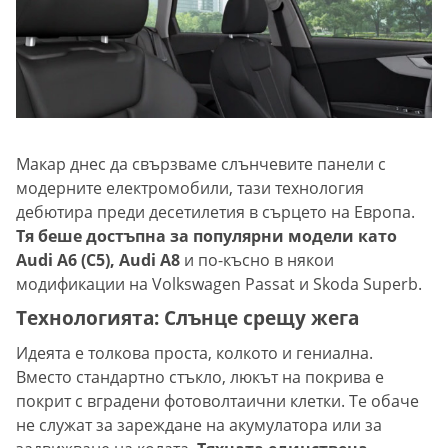
Макар днес да свързваме слънчевите панели с
модерните електромобили, тази технология
дебютира преди десетилетия в сърцето на Европа.
Тя беше достъпна за популярни модели като
Audi A6 (C5), Audi A8
и по-късно в някои
модификации на Volkswagen Passat и Skoda Superb.
Технологията: Слънце срещу жега
Идеята е толкова проста, колкото и гениална.
Вместо стандартно стъкло, люкът на покрива е
покрит с вградени фотоволтаични клетки. Те обаче
не служат за зареждане на акумулатора или за