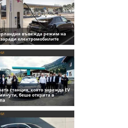
ерландия въвежда режим на
 заради електромобилите
НИ
ата станция, която зарежда EV
 минути, беше открита в
па
НИ