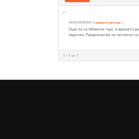
#1
анонимен
( преди 4 месеца )
Още не са обявили търг, а времето до
поръчка. Предполагам че негласно са
1 - 1 от 1