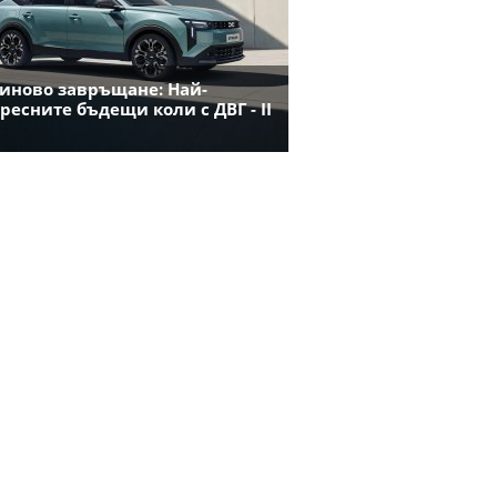
иново завръщане: Най-
ресните бъдещи коли с ДВГ - II