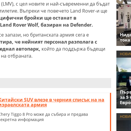
(LMV), с цел новите и най-съвременни да бъдат
тилетие. Въпреки че повечето Land Rover-и ще
ецифични бройки ще останат в
and Rover Wolf, базиран на Defender.
се запази, но британската армия сега е
Нид
тока
тира, че нейният персонал разполага с
еднал автопарк,
който да поддържа бъдещи
НОВИ
на отбраната.
Първ
за 5
Китайски SUV влезе в черния списък на на
Евро
израелската армия
Chery Tiggo 8 Pro може да събира и предава
НОВИ
секретна информация