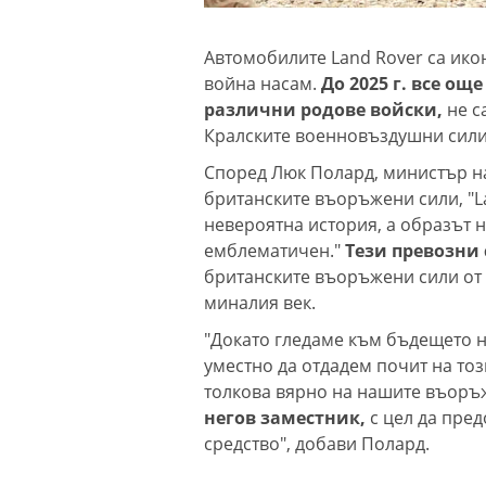
Автомобилите Land Rover са ико
война насам.
До 2025 г. все ощ
различни родове войски,
не с
Кралските военновъздушни сили
Според Люк Полард, министър на
британските въоръжени сили, "L
невероятна история, а образът 
емблематичен."
Тези превозни 
британските въоръжени сили от 
миналия век.
"Докато гледаме към бъдещето н
уместно да отдадем почит на тоз
толкова вярно на нашите въоръ
негов заместник,
с цел да пре
средство", добави Полард.