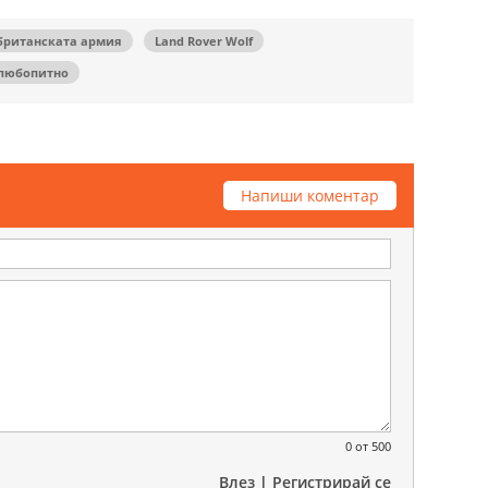
британската армия
Land Rover Wolf
любопитно
Напиши коментар
0
от 500
Влез
|
Регистрирай се