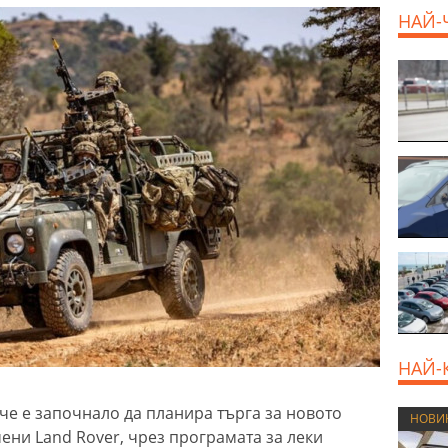
НАЙ-
НАЙ-
че е започнало да планира търга за новото
НОВИ
ени Land Rover, чрез програмата за леки