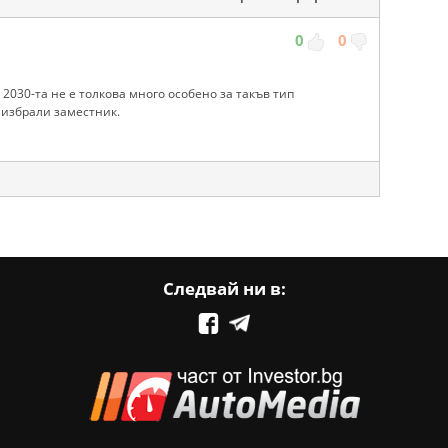
0
0
 2030-та не е толкова много особено за такъв тип
 избрали заместник.
Следвай ни в: