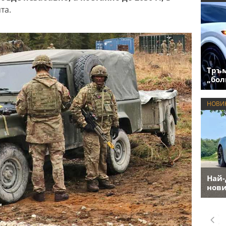
та.
Тръм
„бол
НОВИ
Най-
нови