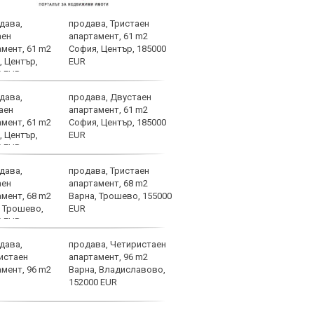
продава, Тристаен
ЦСКА
апартамент, 61 m2
перл
София, Център, 185000
мачо
EUR
близ
продава, Двустаен
Мачо
апартамент, 61 m2
теле
София, Център, 185000
авгу
EUR
продава, Тристаен
ЦСКА
апартамент, 68 m2
Моск
Варна, Трошево, 155000
тота
EUR
СНИ
продава, Четиристаен
Вярв
апартамент, 96 m2
стиг
Варна, Владиславово,
фаза
152000 EUR