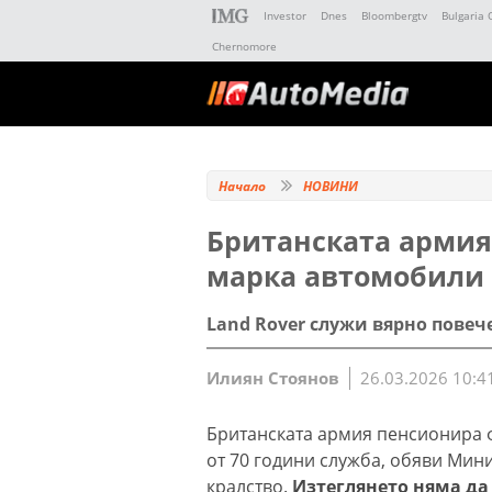
Investor
Dnes
Bloombergtv
Bulgaria 
Chernomore
Начало
НОВИНИ
Британската армия
марка автомобили
Land Rover служи вярно повече
Илиян Стоянов
26.03.2026 10:4
Британската армия пенсионира ф
от 70 години служба, обяви Мин
кралство.
Изтеглянето няма да 