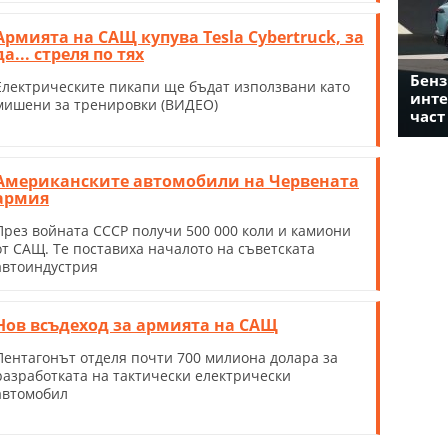
Армията на САЩ купува Tesla Cybertruck, за
да... стреля по тях
Бенз
Електрическите пикапи ще бъдат използвани като
инте
мишени за тренировки (ВИДЕО)
част
Американските автомобили на Червената
армия
През войната СССР получи 500 000 коли и камиони
от САЩ. Те поставиха началото на съветската
автоиндустрия
Нов всъдеход за армията на САЩ
Пентагонът отделя почти 700 милиона долара за
разработката на тактически електрически
автомобил