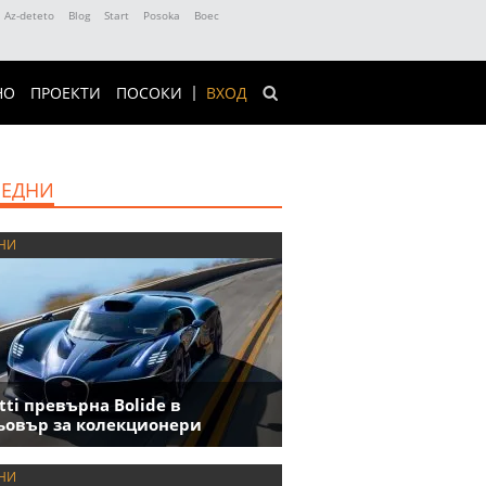
Az-deteto
Blog
Start
Posoka
Boec
НО
ПРОЕКТИ
ПОСОКИ
ВХОД
ЕДНИ
НИ
tti превърна Bolide в
овър за колекционери
НИ