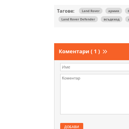
Тагове:
Land Rover
армия
Land Rover Defender
всъдеход
Коментари ( 1 )
ДОБАВИ