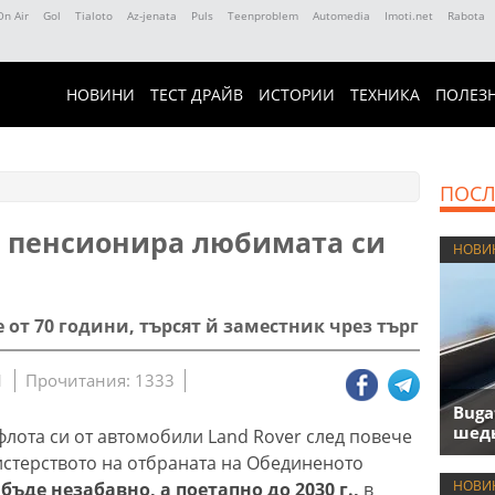
On Air
Gol
Tialoto
Az-jenata
Puls
Teenproblem
Automedia
Imoti.net
Rabota
НОВИНИ
ТЕСТ ДРАЙВ
ИСТОРИИ
ТЕХНИКА
ПОЛЕЗ
ПОСЛ
 пенсионира любимата си
НОВИ
 от 70 години, търсят й заместник чрез търг
1
Прочитания: 1333
Buga
шедь
лота си от автомобили Land Rover след повече
истерството на отбраната на Обединеното
НОВИ
бъде незабавно, а поетапно до 2030 г.,
в