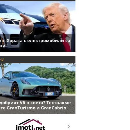
п: Хората с електромобили са
ни“
НИ
добрият V6 в света? Тествахме
те GranTurismo и GranCabrio