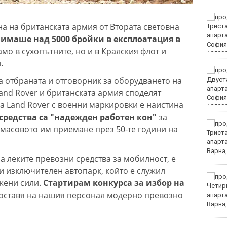
Пускат нови 66 спътника
на на британската армия от Втората световна
в ниска околоземна
орбита
е имаше над 5000 бройки в експлоатация в
амо в сухопътните, но и в Кралския флот и
.
Откриха огнище на
 отбраната и отговорник за оборудването на
Африканска чума по
свинете във Варненско
and Rover и британската армия споделят
на Land Rover с военни маркировки е наистина
средства са "надежден работен кон"
за
Всички проекти по ПВУ
масовото им приемане през 50-те години на
за култура са изплатени
а леките превозни средства за мобилност, е
и изключителен автопарк, който е служил
Закопчаха четирима с
жени сили.
Стартирам конкурса за избор на
дрога във Варненско
доставя на нашия персонал модерно превозно