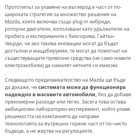
Прототипът за улавяне на въглерод е част от по-
широката стратегия за множество решения на
Mazda, която включва също plug-in хибриди,
роторни двигатели, използвани като удължители на
пробега и експерименти с биогорива. Гайтън
твърди, че ако такива иновации могат да бъдат
достъпни и мащабируеми, те могат да помогнат на
съществуващите превозни средства (не само новите
електромобили) да намалят нетните си емисии.
.
Следващото предизвикателство на Mazda ще бъде
да докаже, че
системата може да функционира
надеждно в масовите автомобили,
без да добавя
прекомерни разходи или тегло. Засега това остава
амбициозен лабораторен експеримент, който улавя
решимостта на компанията да направи
технологията за вътрешно горене част от по-чисто
бъдеще, а не жертва на регулациите.