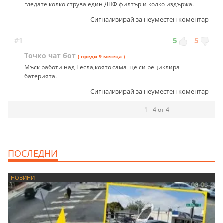
гледате колко струва един ДПФ филтър и колко издържа.
Сигнализирай за неуместен коментар
#1
5
5
Точко чат бот
( преди 9 месеца )
Мъск работи над Тесла,която сама ще си рециклира
батерията.
Сигнализирай за неуместен коментар
1 - 4 от 4
ПОСЛЕДНИ
НОВИНИ