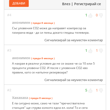
ДОБАВИ
Влез
|
Регистрирай се
#4
1
0
анонимен
( преди 8 месеца )
Със уловения CO2 може да направят компресор за
газирана вода - да си пиеш докато гледаш телевира.
Сигнализирай за неуместен коментар
#3
1
1
анонимен
( преди 8 месеца )
А накрая в реални условия да не се окаже че са 10 или 5
процента уловени СО2. И после с уловения СО2 кво
правим, като се напълни резервоара?
Сигнализирай за неуместен коментар
#2
5
1
Хахахаха
( преди 8 месеца )
Е па сигурно може, само че тази "пречиствателна
станция" ще струва колкото една ел. кола! То и сега