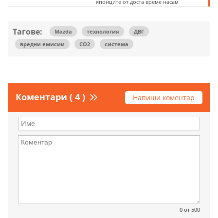
японците от доста време насам
Тагове:
Mazda
технология
ДВГ
вредни емисии
СО2
система
Коментари ( 4 )
Напиши коментар
0
от 500