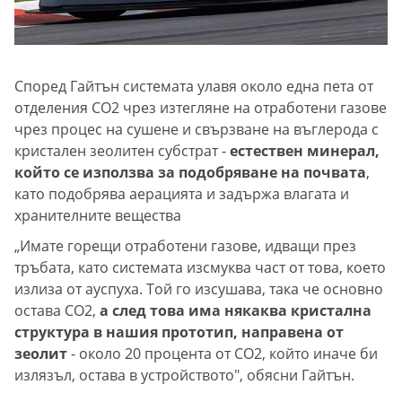
Според Гайтън системата улавя около една пета от
отделения CO2 чрез изтегляне на отработени газове
чрез процес на сушене и свързване на въглерода с
кристален зеолитен субстрат -
естествен минерал,
който се използва за подобряване на почвата
,
като подобрява аерацията и задържа влагата и
хранителните вещества
„Имате горещи отработени газове, идващи през
тръбата, като системата изсмуква част от това, което
излиза от ауспуха. Той го изсушава, така че основно
остава CO2,
а след това има някаква кристална
структура в нашия прототип, направена от
зеолит
- около 20 процента от CO2, който иначе би
излязъл, остава в устройството", обясни Гайтън.