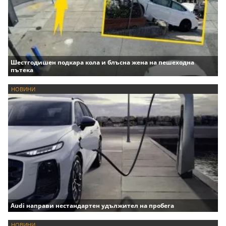
Шестгодишен подкара кола и блъсна жена на пешеходна
пътека
НОВИНИ
Audi направи нестандартен удължител на пробега
НОВИНИ