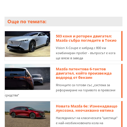
Още по темата:
503 коня и роторен двигател:
Mazda събра погледите в Токио
Vision X-Coupe e хибрид с 800 км
комбиниран пробег - въпросът е кога
ще влезе в завода
Mazda патентова 6-тактов
двигател, който произвежда
водород от бензин
Японците са готови със „система за
реформиране на горивото в превозни
средства“
Новата Mazda 6e: Изненадващо
луксозна, неочаквано евтина
Наследникът на класическата "шестица"
е най-необикновената кола на