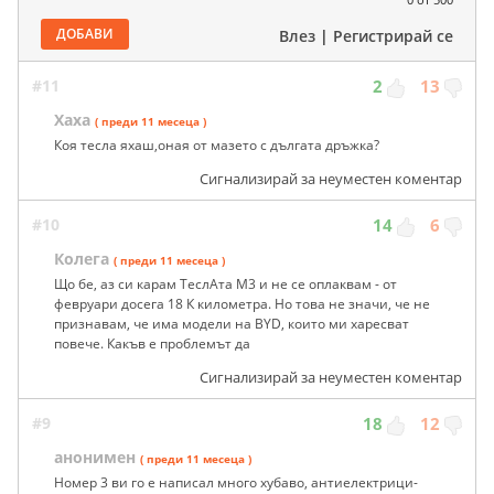
ДОБАВИ
Влез
|
Регистрирай се
#11
2
13
Хаха
( преди 11 месеца )
Коя тесла яхаш,оная от мазето с дългата дръжка?
Сигнализирай за неуместен коментар
#10
14
6
Колега
( преди 11 месеца )
Що бе, аз си карам ТеслАта М3 и не се оплаквам - от
февруари досега 18 К километра. Но това не значи, че не
признавам, че има модели на BYD, които ми харесват
повече. Какъв е проблемът да
Сигнализирай за неуместен коментар
#9
18
12
анонимен
( преди 11 месеца )
Номер 3 ви го е написал много хубаво, антиелектрици-