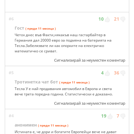
#6
10
21
Гост
( преди 11 месеца )
Четох днес във Факти,някакъв наш гастарбайтер в
Германия дал 20000 евро за подмяна на батерията на
Тесла.Забелязвате ли как опорките на електричко
математичко се сриват.
Сигнализирай за неуместен коментар
#5
4
36
Тротинетка чат бот
( преди 11 месеца )
Тесла У е най продавания автомобил в Европа и света
вече трета поредна година. Статистически е доказано.
Сигнализирай за неуместен коментар
#4
19
7
анонимен
( преди 11 месеца )
Истината е, че дори и богатите Европейци вече не дават