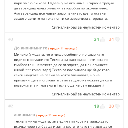
пари за скъпи кола. Отделно, че ако нямаш гараж е трудно
да зареждаш електрически автомобил по икономично.
Ако зареждаш все навън замо чакането ще ти остане,
защото цените на тока попти се изравниха с горивата.
Сигнализирай за неуместен коментар
#3
24
34
До анонимните
( преди 11 месеца )
Минало й модата, не е нищо особенно, но само като
видите в заглавието Тесла и ви настръхва четината по
гърбовете и неможете да се възпрете, да не напишете
някой *** коментар :) Тесла за вас винаги ще бъде като
секси мацката на плажа за която бленувате, но на
приказки ще е я оплювате само защото неможете да си я
позволите, а и глигани в Тесла още не съм виждал :)
Сигнализирай за неуместен коментар
#2
18
20
анонимен
( преди 11 месеца )
Тесла и мина модата, има един тип хора не малко дето
всичко ново трябва да имат и другите като ги видят да се