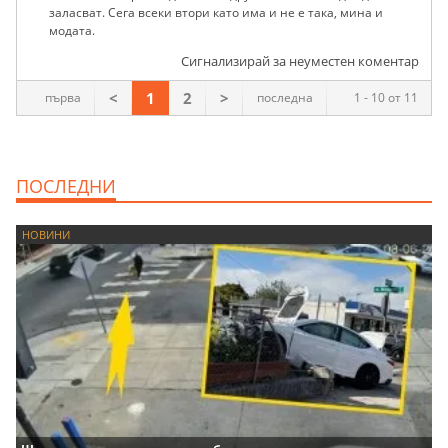
заласват. Сега всеки втори като има и не е така, мина и
модата.
Сигнализирай за неуместен коментар
<
1
2
>
първа
последна
1 - 10 от 11
ПОСЛЕДНИ
НОВИНИ