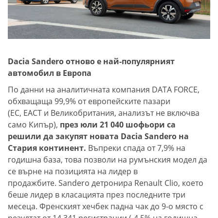
Dacia Sandero отново е най-популярният
автомобил в Европа
По данни на аналитичната компания DATA FORCE,
обхващаща 99,9% от европейските пазари
(ЕС, ЕАСТ и Великобритания, анализът не включва
само Кипър),
през юли 21 040 шофьори са
решили да закупят новата Dacia Sandero на
Стария континент.
Въпреки спада от 7,9% на
годишна база, това позволи на румънския модел да
се върне на позицията на лидер в
продажбите. Sandero детронира Renault Clio, което
беше лидер в класацията през последните три
месеца. Френският хечбек падна чак до 9-о място с