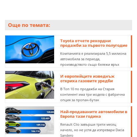
Още по темата:
Toyota отчете рекордни
продажби за първото полугодие
Компанията е реализирала 5,5 милиона
автомобила за периода,
производството също бележи връх
И европейците изведнъж
откриха газовите уредби
В Топ 10 по продажби на Стария
континент има три модела с фабрична
опция за пропан-бутан
Най-продаваните автомобили в
Европа тази година
Renault Clio завърши трети месец
начело, но не успя да изпревари Dacia
Sandero