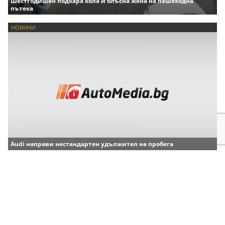
Шестгодишен подкара кола и блъсна жена на пешеходна
пътека
НОВИНИ
Audi направи нестандартен удължител на пробега
НОВИНИ