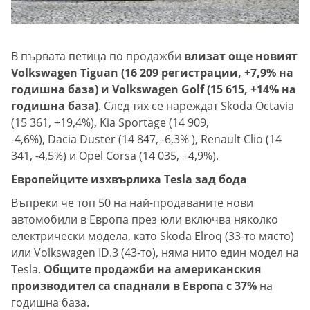
В първата петица по продажби
влизат още новият
Volkswagen Tiguan (16 209 регистрации, +7,9% на
годишна база) и Volkswagen Golf (15 615, +14% на
годишна база)
. След тях се нареждат Skoda Octavia
(15 361, +19,4%), Kia Sportage (14 909,
-4,6%), Dacia Duster (14 847, -6,3% ), Renault Clio (14
341, -4,5%) и Opel Corsa (14 035, +4,9%).
Европейците изхвърлиха Tesla зад бода
Въпреки че топ 50 на най-продаваните нови
автомобили в Европа през юли включва няколко
електрически модела, като Skoda Elroq (33-то място)
или Volkswagen ID.3 (43-то), няма нито един модел на
Tesla.
Общите продажби на американския
производител са спаднали в Европа с 37%
на
годишна база.