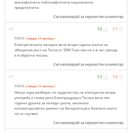
москофилчета-тойоткафилчета-национални
предателчета.
Сигнализирай за неуместен коментар
#8
10
17
Хаха
( преди 11 месеца )
Електрическата латерна вече втора година мълчи за
обещания ръст на Тесла от 50%.Този пак не е в час,тренда
е в обратна посока.
Сигнализирай за неуместен коментар
#7
13
19
Хаха
( преди 11 месеца )
Някои хора разбират по трудния път,че електричка втора
употреба е голям риск.Електрощрауса Тесльо вече пет
години дрънка за хиляди цикли, милиони
километри,евтин ремонт на батерията,все благини които
не се случват.
Сигнализирай за неуместен коментар