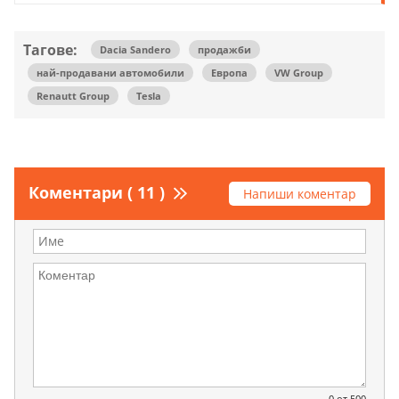
Тагове:
Dacia Sandero
продажби
най-продавани автомобили
Европа
VW Group
Renautt Group
Tesla
Коментари ( 11 )
Напиши коментар
0
от 500