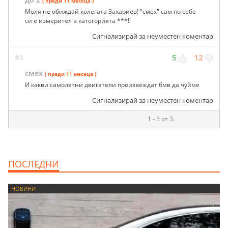
( преди 11 месеца )
Моля не обиждай колегата Захариев! "смех" сам по себе
си е измерител в категорията ***!!
Сигнализирай за неуместен коментар
#1
5
12
смех
( преди 11 месеца )
И какви самолетни двигатели произвеждат бмв да чуйме
Сигнализирай за неуместен коментар
1 - 3 от 3
ПОСЛЕДНИ
НОВИНИ