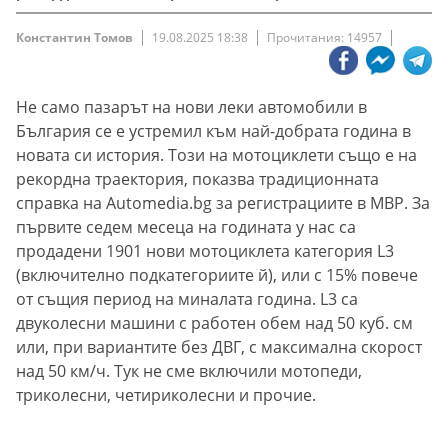
Константин Томов
19.08.2025 18:38
Прочитания: 14957
Не само пазарът на нови леки автомобили в
България се е устремил към най-добрата година в
новата си история. Този на мотоциклети също е на
рекордна траектория, показва традиционната
справка на Automedia.bg за регистрациите в МВР. За
първите седем месеца на годината у нас са
продадени 1901 нови мотоциклета категория L3
(включително подкатегориите й), или с 15% повече
от същия период на миналата година. L3 са
двуколесни машини с работен обем над 50 куб. см
или, при вариантите без ДВГ, с максимална скорост
над 50 км/ч. Тук не сме включили мотопеди,
триколесни, четириколесни и прочие.