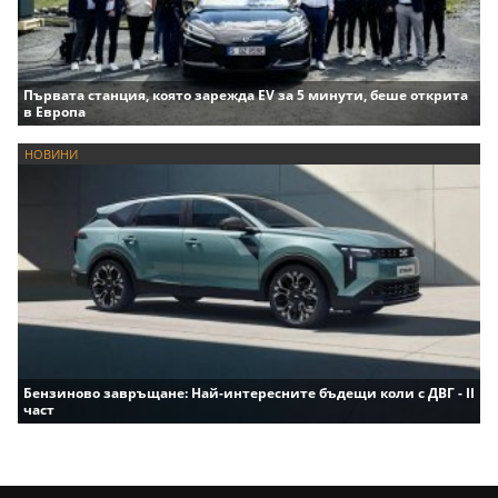
Първата станция, която зарежда EV за 5 минути, беше открита
в Европа
НОВИНИ
Бензиново завръщане: Най-интересните бъдещи коли с ДВГ - II
част