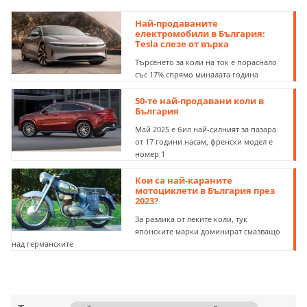
Най-продаваните
електромобили в България:
Tesla слезе от върха
Търсенето за коли на ток е пораснало
със 17% спрямо миналата година
50-те най-продавани коли в
България
Май 2025 е бил най-силният за пазара
от 17 години насам, френски модел е
номер 1
Кои са най-караните
мотоциклети в България през
2023?
За разлика от леките коли, тук
японските марки доминират смазващо
над германските