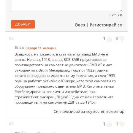
0
от 500
ДОБАВИ
Влез
|
Регистрирай се
#3
1
0
Enzo
( преди 11 месеца )
Всъщност, написаното в статията по повод БМВ не е
вярно. Не след 1918, а след ВСВ БМВ преустановява
производството на самолетни двигатели. БМВ АГ имат
отношения с Вили Месершмидт още от 1922 година,
когато се създава самолетната му компания, а след 1935
година работят активно с Юнкерс, като тези самолети са
оборудвани предимно с двигатели БМВ. Като има тежки
бомбардировачи, различни изтребители, вкл.
страховитият пикиращ "Щука". Един от най-сериозните
производители на самолетни ДВГ са до 1945г.
Сигнализирай за неуместен коментар
#2
1
1
до 2