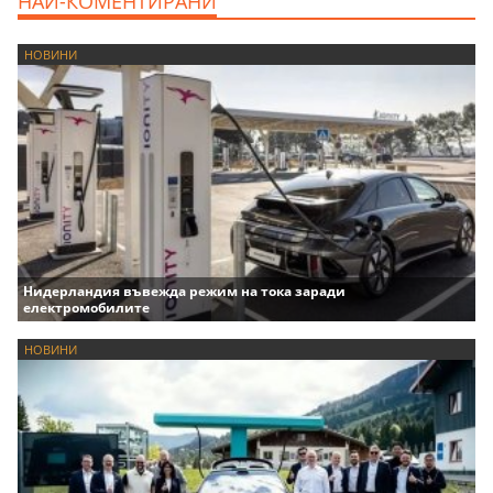
НАЙ-КОМЕНТИРАНИ
НОВИНИ
Нидерландия въвежда режим на тока заради
електромобилите
НОВИНИ