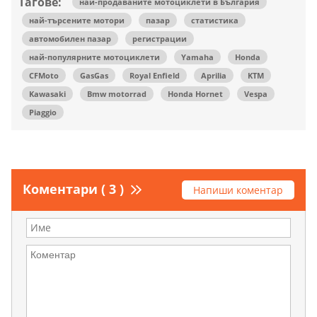
Тагове:
най-продаваните мотоциклети в България
най-търсените мотори
пазар
статистика
автомобилен пазар
регистрации
най-популярните мотоциклети
Yamaha
Honda
CFMoto
GasGas
Royal Enfield
Aprilia
KTM
Kawasaki
Bmw motorrad
Honda Hornet
Vespa
Piaggio
Коментари ( 3 )
Напиши коментар