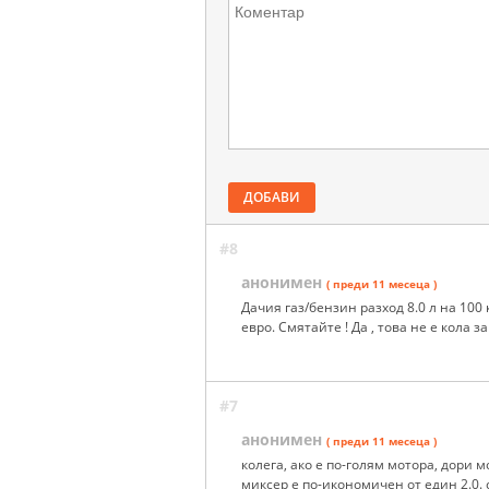
ДОБАВИ
#8
анонимен
( преди 11 месеца )
Дачия газ/бензин разход 8.0 л на 100 км
евро. Смятайте ! Да , това не е кола з
#7
анонимен
( преди 11 месеца )
колега, ако е по-голям мотора, дори 
миксер е по-икономичен от един 2.0.