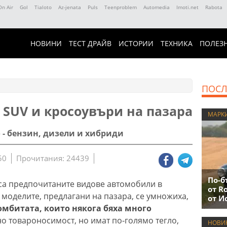
On Air
Gol
Tialoto
Az-jenata
Puls
Teenproblem
Automedia
Imoti.net
Rabota
НОВИНИ
ТЕСТ ДРАЙВ
ИСТОРИИ
ТЕХНИКА
ПОЛЕЗ
ПОСЛ
SUV и кросоувъри на пазара
МАРК
о - бензин, дизели и хибриди
50
Прочитания: 24439
По-б
са предпочитаните видове автомобили в
от R
 моделите, предлагани на пазара, се умножиха,
от И
омбитата, които някога бяха много
но товароносимост, но имат по-голямо тегло,
НОВИ