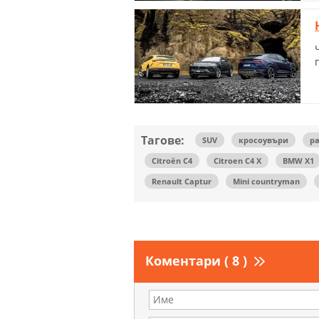
Тагове:
SUV
кросоувъри
ра
Citroën C4
Citroen C4 X
BMW X1
Renault Captur
Mini countryman
Коментари ( 8 )