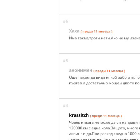
#6
Хаха
( преди 11 месеца )
Има такъв,троти нети.Ако не му излиз
#5
анонимен
( преди 11 месеца )
Още чакам да видя някой забогатял от
пъргав и достатъчно мощен двг-то по
#4
krassitch
( преди 11 месеца )
Човек никога не може да си направи 
120000 км с една кола.Защото, много 
лизинг и др.При разход средно 1000 
трудно да сметне, че този компонент