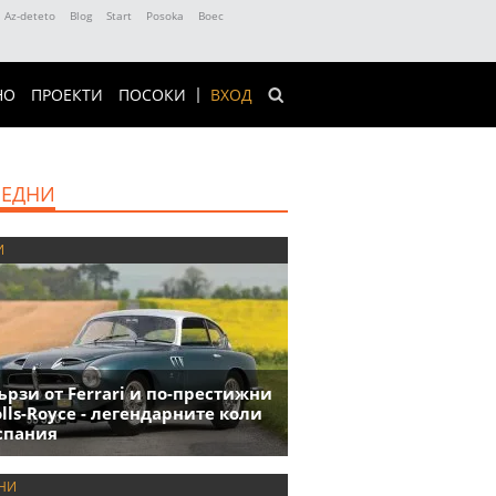
Az-deteto
Blog
Start
Posoka
Boec
НО
ПРОЕКТИ
ПОСОКИ
ВХОД
ЕДНИ
И
ързи от Ferrari и по-престижни
olls-Royce - легендарните коли
спания
НИ