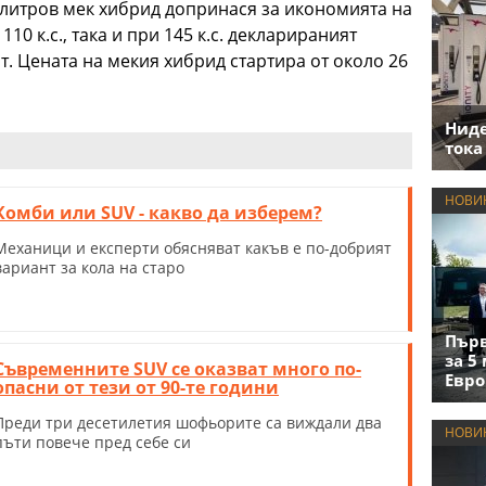
-литров мек хибрид допринася за икономията на
110 к.с., така и при 145 к.с. декларираният
т. Цената на мекия хибрид стартира от около 26
Нид
тока
НОВИ
Комби или SUV - какво да изберем?
Механици и експерти обясняват какъв е по-добрият
вариант за кола на старо
Първ
за 5
Съвременните SUV се оказват много по-
Евро
опасни от тези от 90-те години
Преди три десетилетия шофьорите са виждали два
НОВИ
пъти повече пред себе си