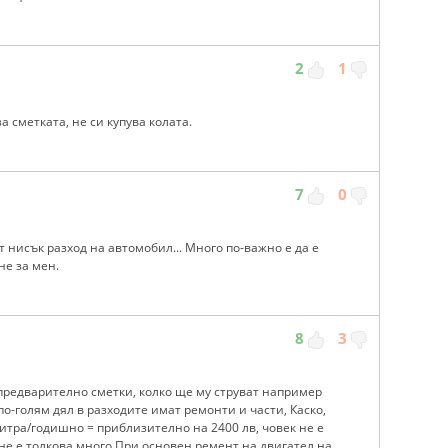
2
1
а сметката, не си купува колата.
7
0
 нисък разход на автомобил... Много по-важно е да е
не за мен.
8
3
предварително сметки, колко ще му струват например
по-голям дял в разходите имат ремонти и части, Каско,
литра/годишно = приблизително на 2400 лв, човек не е
 не е толкова много.При основен ремент на двигател на