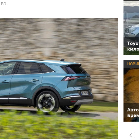
во.
Toyo
кило
НОВИ
Авто
врем