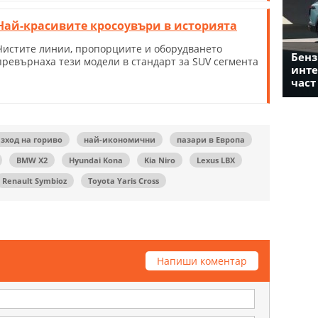
Най-красивите кросоувъри в историята
Чистите линии, пропорциите и оборудването
Бенз
превърнаха тези модели в стандарт за SUV сегмента
инте
част
зход на гориво
най-икономични
пазари в Европа
BMW X2
Hyundai Kona
Kia Niro
Lexus LBX
Renault Symbioz
Toyota Yaris Cross
Напиши коментар