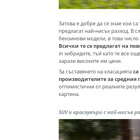
Затова е добре да се знае кои с
предлагат най-нисък разход. В 
бензинови модели, в това число
Всички те се предлагат на по
in хибридите, тъй като те все ощ
зарази високите им цени.
За съставянето на класацията
са
производителите за средния п
оптимистични от реалните резулт
картина.
SUV и кросоувъри с най-нисък ра