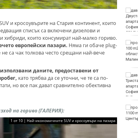
Времето във Варна на 8
август 2026
а SUV и кросоувърите на Стария континент, които
следващия списък са включени дизелови и
 и хибриди, които консумират най-малко гориво.
След гонка: Задържаха
вечето европейски пазари.
Няма ги обаче plug-
мъж, у когото са
е не са чак толкова често срещани най-вече
намерени 460 000 евро
 използвани даните, предоставени от
Честваме паметта на
робег,
като трябва да се уточни, че те са по-
свети Емилиан,
ати, но все пак дават сравнително обективна
Кизикски епископ
Продават за 10 милиона
зход на гориво (ГАЛЕРИЯ):
долара топката,
вкарана от Марадона с
1 от 10 | Най-икономичните SUV и кросоувъри на пазара
ръка