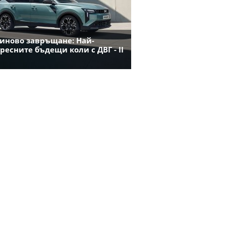
иново завръщане: Най-
ресните бъдещи коли с ДВГ - II