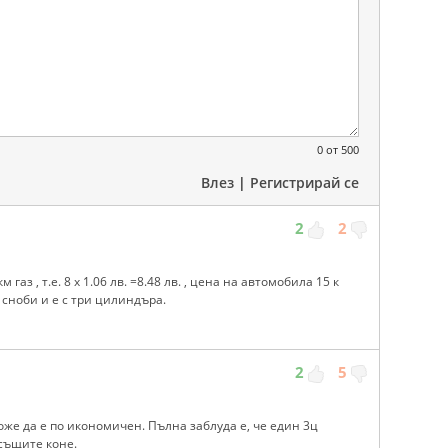
0
от 500
Влез
|
Регистрирай се
2
2
 газ , т.е. 8 х 1.06 лв. =8.48 лв. , цена на автомобила 15 к
а сноби и е с три цилиндъра.
2
5
може да е по икономичен. Пълна заблуда е, че един 3ц
 същите коне.