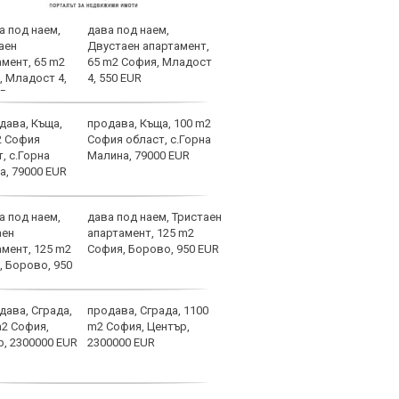
дава под наем,
ЦСКА
Двустаен апартамент,
още 
65 m2 София, Младост
бом
4, 550 EUR
продава, Къща, 100 m2
Оста
София област, с.Горна
реши
Малина, 79000 EUR
Арж
дава под наем, Тристаен
Уулв
апартамент, 125 m2
Левс
София, Борово, 950 EUR
Свет
продава, Сграда, 1100
Дуна
m2 София, Център,
2300000 EUR