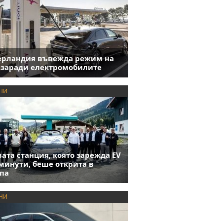
ерландия въвежда режим на
 заради електромобилите
НИ
ата станция, която зарежда EV
 минути, беше открита в
па
НИ