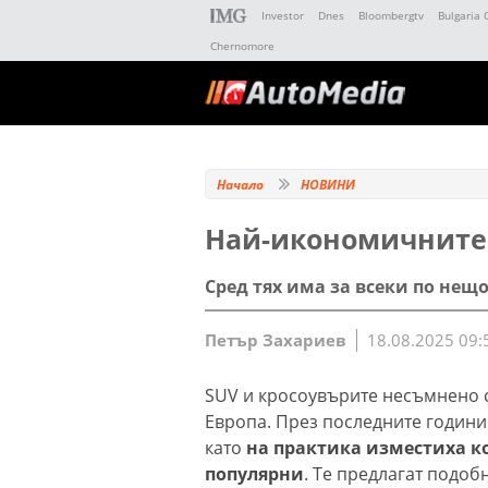
Investor
Dnes
Bloombergtv
Bulgaria 
Chernomore
Начало
НОВИНИ
Най-икономичните 
Сред тях има за всеки по нещ
Петър Захариев
18.08.2025 09:
SUV и кросоувърите несъмнено 
Европа. През последните години
като
на практика изместиха к
популярни
. Те предлагат подоб