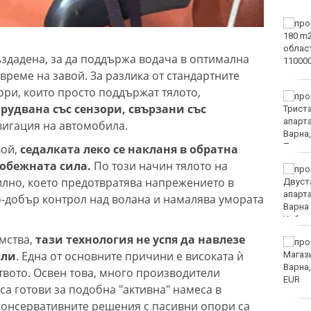
Нови правила пратиха
рекорд на Карлос
Насар в историята
ъздадена, за да поддържа водача в оптимална
време на завой. За разлика от стандартните
ори, които просто поддържат тялото,
Варна с нова услуга за
рудвана със сензори, свързани със
денонощна грижа за
възрастни хора и лица с
вигация на автомобила.
трайни увреждания
вой,
седалката леко се накланя в обратна
обежната сила.
По този начин тялото на
Започна юбилейният 50-
илно, което предотвратява напрежението в
и международен бридж
фестивал „Варна“
по-добър контрол над волана и намалява умората
мства,
тази технология не успя да навлезе
Катастрофа, при която
или
. Една от основните причини е високата ѝ
пострадаха деца,
затвори пътя София-
твото. Освен това, много производители
Варна
са готови за подобна "активна" намеса в
консервативните решения с пасивни опори са