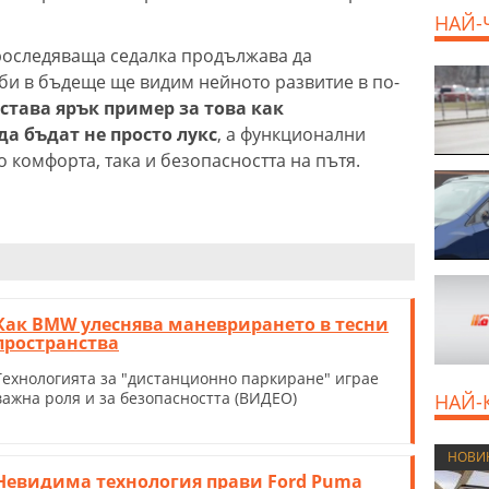
НАЙ-
роследяваща седалка продължава да
би в бъдеще ще видим нейното развитие в по-
остава ярък пример за това как
а бъдат не просто лукс
, а функционални
 комфорта, така и безопасността на пътя.
Как BMW улеснява маневрирането в тесни
пространства
Технологията за "дистанционно паркиране" играе
важна роля и за безопасността (ВИДЕО)
НАЙ-
НОВИ
Невидима технология прави Ford Puma