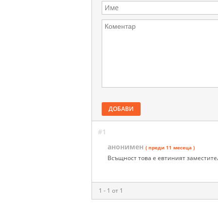
ДОБАВИ
#1
анонимен
( преди 11 месеца )
Всъщност това е евтиният заместител
1 - 1 от 1