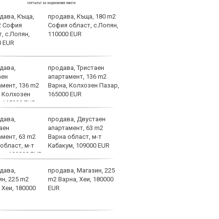
продава, Къща, 180 m2
Левс
София област, с.Лопян,
фено
110000 EUR
биле
с Ка
продава, Тристаен
Диди
апартамент, 136 m2
мног
Варна, Колхозен Пазар,
165000 EUR
продава, Двустаен
Левс
апартамент, 63 m2
пред
Варна област, м-т
Тази
Кабакум, 109000 EUR
изжи
продава, Магазин, 225
НА Ж
m2 Варна, Хеи, 180000
Авив
EUR