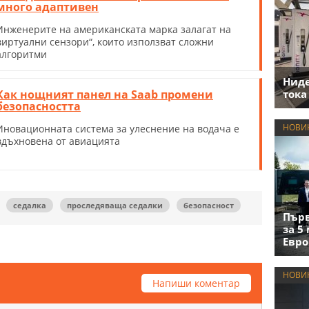
много адаптивен
Инженерите на американската марка залагат на
виртуални сензори“, които използват сложни
алгоритми
Нид
Как нощният панел на Saab промени
тока
безопасността
НОВИ
Иновационната система за улеснение на водача е
вдъхновена от авиацията
седалка
проследяваща седалки
безопасност
Първ
за 5
Евро
НОВИ
Напиши коментар