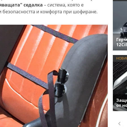
дяващата" седалка
– система, която е
и безопасността и комфорта при шофиране.
Герм
12Cil
НОВИ
Защо
от н