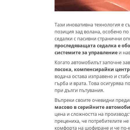
Тази иновативна технология е с
позиция зад волана, особено по 
седалки с пасивни странични оп
проследяващата седалка е обо
системите за управление
и на
Когато автомобилът започне за
посока, компенсирайки центр
водача остава изправено и стаб
гърба и врата. Това осигурява 
при дълги пътувания.
Въпреки своите очевидни преди
масово в серийните автомоб
цена и сложността на производс
прецениха, че потребителите не 
комфорта на шофиране и че по-