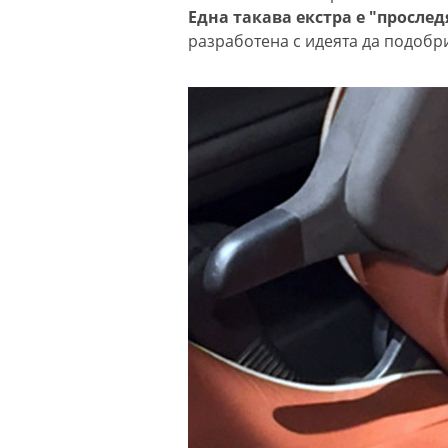
Една такава екстра е "просле
разработена с идеята да подобр