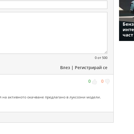
Бенз
инте
част
0
от 500
Влез
|
Регистрирай се
0
0
 на активното окачване предлагано в луксозни модели.