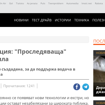
On Air
Gol
Tialoto
Az-jenata
Puls
Teenproblem
Automedia
Imoti.net
Rabota
НОВИНИ
ТЕСТ ДРАЙВ
ИСТОРИИ
ТЕХНИКА
ПОЛЕЗ
ПОСЛ
ция: "Проследяваща"
НОВИ
ила
 създадена, за да поддържа водача в
на
Прочитания: 1241
Дори
джан
оянно се появяват нови технологии и екстри, но
ции остават незабелязани за широката публика.
НОВИ