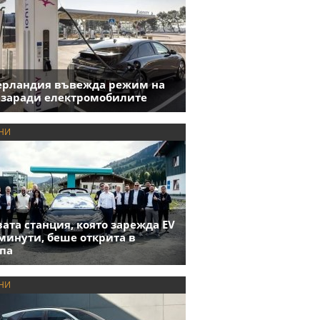
ерландия въвежда режим на
 заради електромобилите
НИ
ата станция, която зарежда EV
 минути, беше открита в
па
НИ