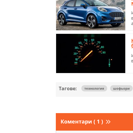
Тагове:
технология
шофьори
Коментари ( 1 )