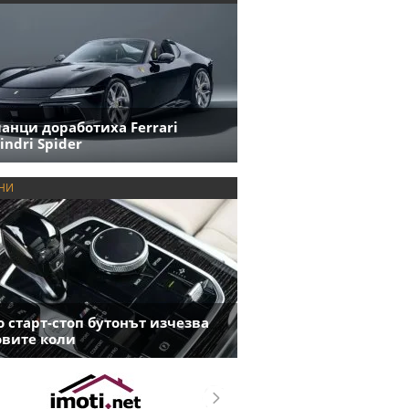
анци доработиха Ferrari
indri Spider
НИ
 старт-стоп бутонът изчезва
овите коли