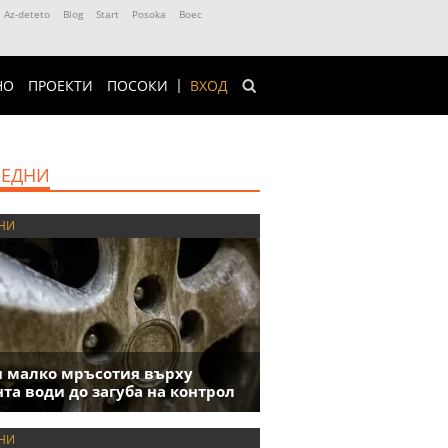
Az-deteto
Blog
Start
Posoka
Boec
НО
ПРОЕКТИ
ПОСОКИ
ВХОД
ЕДНИ
НИ
 малко мръсотия върху
та води до загуба на контрол
НИ