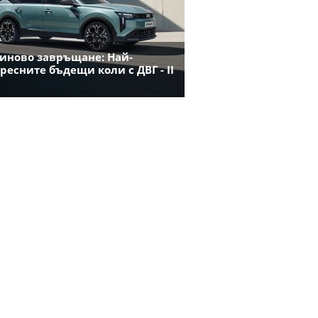
иново завръщане: Най-
ресните бъдещи коли с ДВГ - II