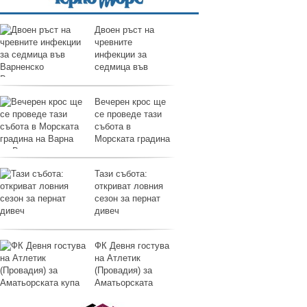
Двоен ръст на
чревните
инфекции за
седмица във
Варненско
Вечерен крос ще
се проведе тази
събота в
Морската градина
на Варна
Тази събота:
откриват ловния
сезон за пернат
дивеч
ФК Девня гостува
на Атлетик
(Провадия) за
Аматьорската
купа