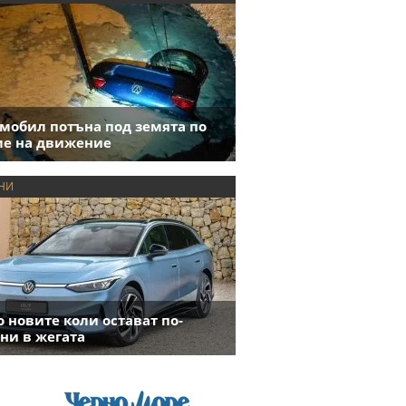
мобил потъна под земята по
е на движение
НИ
 новите коли остават по-
ни в жегата