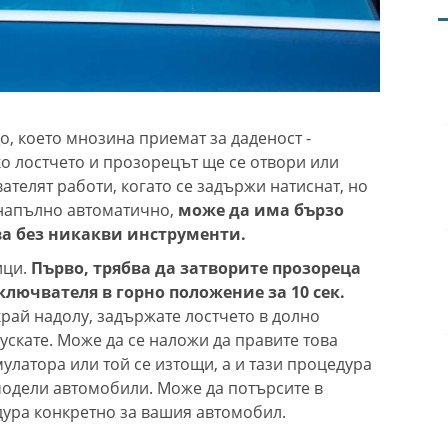
, което мнозина приемат за даденост -
ко лостчето и прозорецът ще се отвори или
телят работи, когато се задържи натиснат, но
а напълно автоматично,
може да има бързо
ва без никакви инструменти.
ици.
Първо, трябва да затворите прозореца
лючвателя в горно положение за 10 сек.
край надолу, задържате лостчето в долно
пускате. Може да се наложи да правите това
мулатора или той се изтощи, а и тази процедура
 модели автомобили. Може да потърсите в
ура конкретно за вашия автомобил.