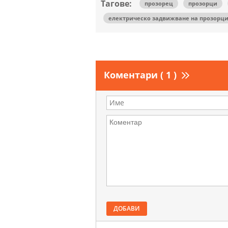
Тагове:
прозорец
прозорци
електрическо задвижване на прозорц
Коментари ( 1 )
ДОБАВИ