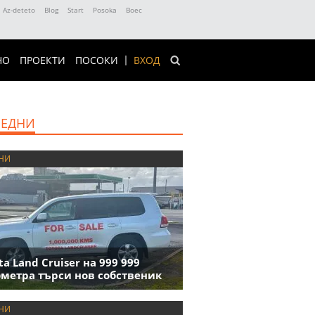
Az-deteto
Blog
Start
Posoka
Boec
НО
ПРОЕКТИ
ПОСОКИ
ВХОД
ЕДНИ
НИ
ta Land Cruiser на 999 999
метра търси нов собственик
НИ