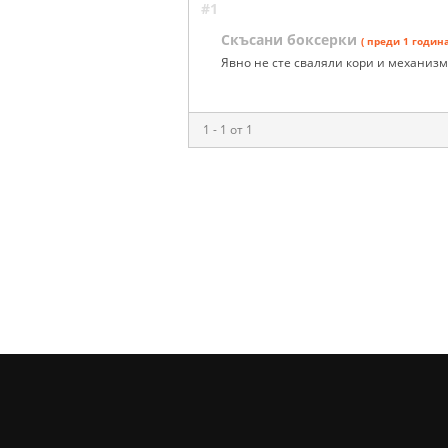
#1
Скъсани боксерки
( преди 1 година
Явно не сте сваляли кори и механизми
1 - 1 от 1