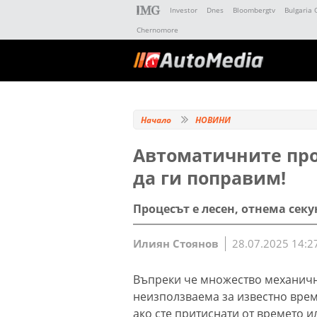
Investor
Dnes
Bloombergtv
Bulgaria 
Chernomore
Начало
НОВИНИ
Автоматичните про
да ги поправим!
Процесът е лесен, отнема сек
Илиян Стоянов
28.07.2025 14:2
Въпреки че множество механичн
неизползваема за известно врем
ако сте притиснати от времето 