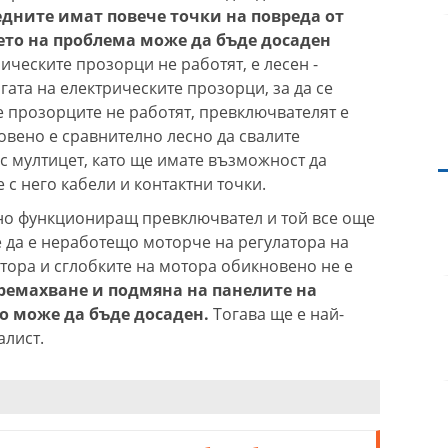
дните имат повече точки на повреда от
ето на проблема може да бъде досаден
рическите прозорци не работят, е лесен -
ата на електрическите прозорци, за да се
 е прозорците не работят, превключвателят е
вено е сравнително лесно да свалите
 с мултицет, като ще имате възможност да
 с него кабели и контактни точки.
но функциониращ превключвател и той все още
 да е неработещо моторче на регулатора на
тора и сглобките на мотора обикновено не е
премахване и подмяна на панелите на
о може да бъде досаден.
Тогава ще е най-
алист.