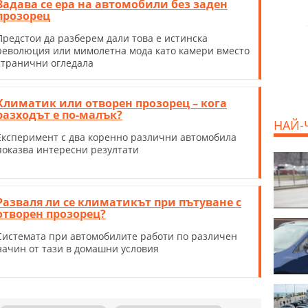
Задава се ера на автомобили без заден
прозорец
Предстои да разберем дали това е истинска
революция или мимолетна мода като камери вместо
странични огледала
Климатик или отворен прозорец – кога
разходът е по-малък?
НАЙ-
Експеримент с два коренно различни автомобила
показва интересни резултати
Разваля ли се климатикът при пътуване с
отворен прозорец?
Системата при автомобилите работи по различен
начин от тази в домашни условия