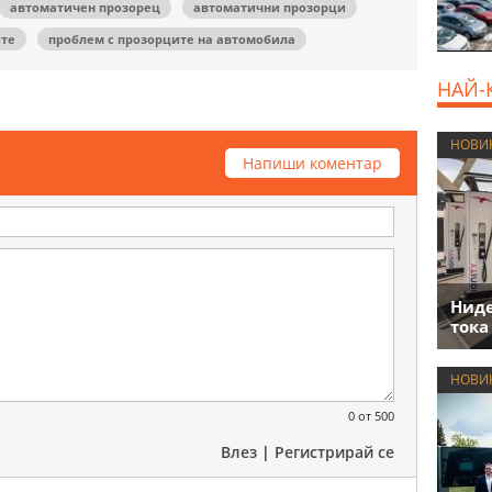
автоматичен прозорец
автоматични прозорци
ите
проблем с прозорците на автомобила
НАЙ-
НОВИ
Напиши коментар
Нид
тока
НОВИ
0
от 500
Влез
|
Регистрирай се