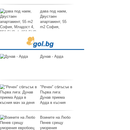
дава под наем,
Двустаен
апартамент, 55
m2 София,
Младост 4, 650 EUR
Дунав - Арда
"Речен" сблъсък в
Първа лига:
Дунав приема
Арда в късния
мач за деня
Воините на Любо
Пенев срещу
уморения