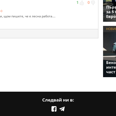
1
0
Първ
 )
за 5
Евро
, щом пишете, че е лесна работа....
НОВИ
Бенз
инте
част
Следвай ни в: