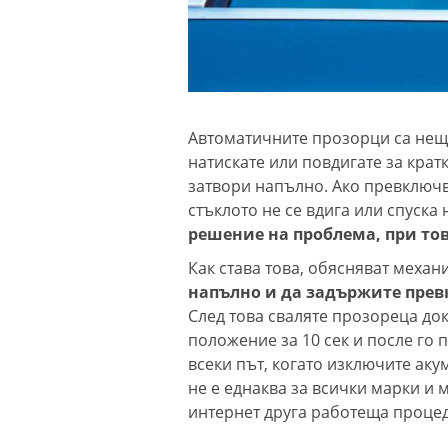
Автоматичните прозорци са нещо
натискате или повдигате за крат
затвори напълно. Ако превключва
стъклото не се вдига или спуск
решение на проблема, при то
Как става това, обясняват механ
напълно и да задържите превк
След това сваляте прозореца до
положение за 10 сек и после го 
всеки път, когато изключите аку
не е еднаква за всички марки и
интернет друга работеща процед