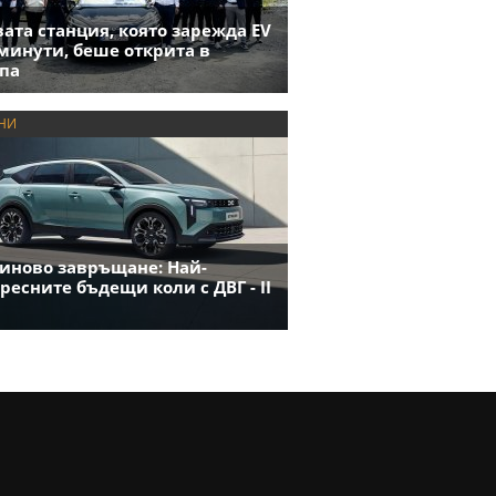
ата станция, която зарежда EV
 минути, беше открита в
па
НИ
иново завръщане: Най-
ресните бъдещи коли с ДВГ - II