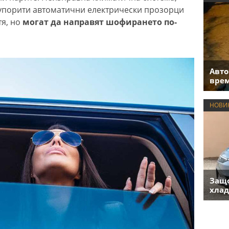
 упорити автоматични електрически прозорци
тя, но
могат да направят шофирането по-
Авто
врем
НОВИ
Защо
хлад