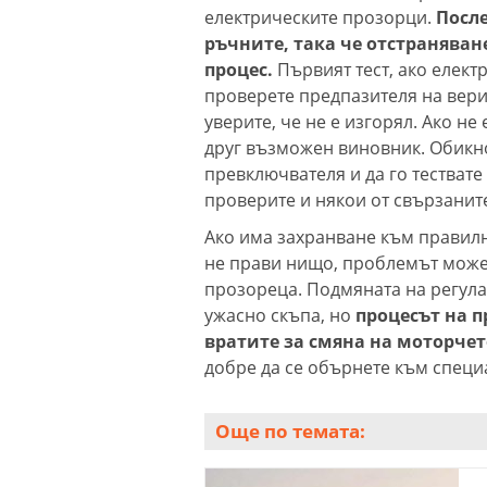
електрическите прозорци.
После
ръчните, така че отстраняван
процес.
Първият тест, ако елект
проверете предпазителя на вериг
уверите, че не е изгорял. Ако не
друг възможен виновник. Обикно
превключвателя и да го тествате
проверите и някои от свързаните
Ако има захранване към правил
не прави нищо, проблемът може
прозореца. Подмяната на регула
ужасно скъпа, но
процесът на 
вратите за смяна на моторчет
добре да се обърнете към специ
Още по темата: