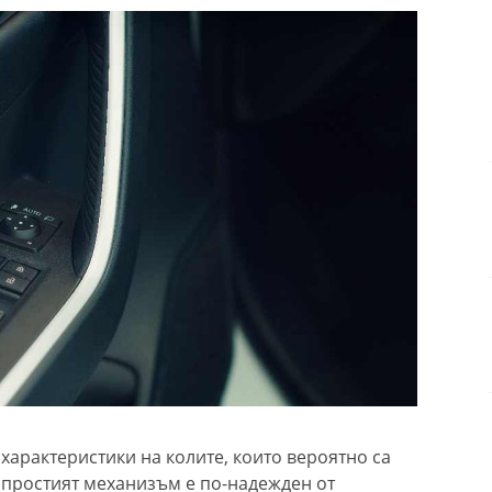
 характеристики на колите, които вероятно са
 простият механизъм е по-надежден от