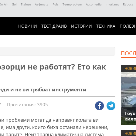
On Air
Gol
Tialoto
Az-jenata
Puls
Teenproblem
Automedia
Imoti.net
Rabota
НОВИНИ
ТЕСТ ДРАЙВ
ИСТОРИИ
ТЕХНИКА
ПОЛЕЗ
ПОСЛ
зорци не работят? Ето как
НОВИ
унди и не ви трябват инструменти
7
Прочитания: 3905
Toyo
кило
и проблеми могат да направят колата ви
е, има други, които биха останали нерешени,
НОВИ
или парите. Неизправна климатична система,