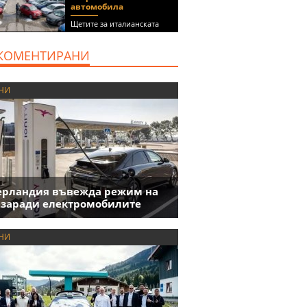
автомобила
Щетите за италианската
автокъща се оценяват на 5
милиона евро
КОМЕНТИРАНИ
НИ
ерландия въвежда режим на
 заради електромобилите
НИ