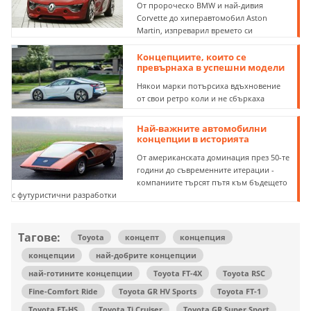
От пророческо BMW и най-дивия
Corvette до хиперавтомобил Aston
Martin, изпреварил времето си
Концепциите, които се
превърнаха в успешни модели
Някои марки потърсиха вдъхновение
от свои ретро коли и не сбъркаха
Най-важните автомобилни
концепции в историята
От американската доминация през 50-те
години до съвременните итерации -
компаниите търсят пътя към бъдещето
с футуристични разработки
Тагове:
Toyota
концепт
концепция
концепции
най-добрите концепции
най-готините концепции
Toyota FT-4X
Toyota RSC
Fine-Comfort Ride
Toyota GR HV Sports
Toyota FT-1
Toyota FT-HS
Toyota Tj Cruiser
Toyota GR Super Sport