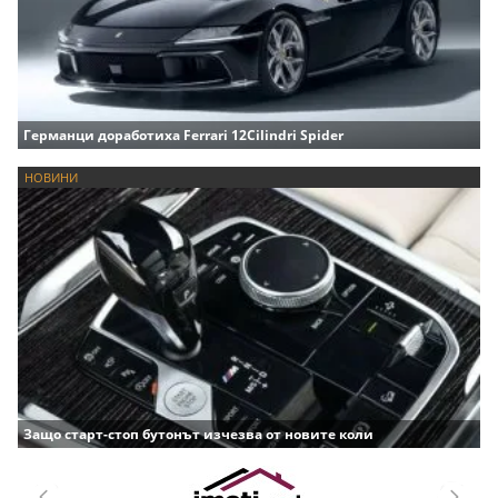
Германци доработиха Ferrari 12Cilindri Spider
НОВИНИ
Защо старт-стоп бутонът изчезва от новите коли