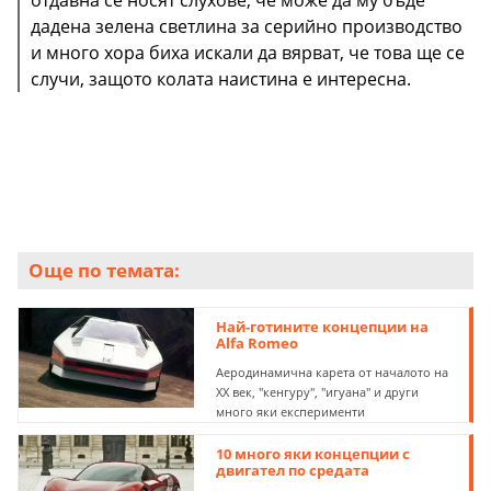
отдавна се носят слухове, че може да му бъде
дадена зелена светлина за серийно производство
и много хора биха искали да вярват, че това ще се
случи, защото колата наистина е интересна.
Още по темата:
Най-готините концепции на
Alfa Romeo
Аеродинамична карета от началото на
ХХ век, "кенгуру", "игуана" и други
много яки експерименти
10 много яки концепции с
двигател по средата