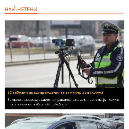
дава под наем, Двустаен апартамент, 70
НАЙ-ЧЕТЕНИ
m2 София, Манастирски Ливади, 800 EUR
ЕС забрани предупрежденията за камери за скорост
Брюксел развързва ръцете на правителствата за спиране на функции в
приложения като Waze и Google Maps