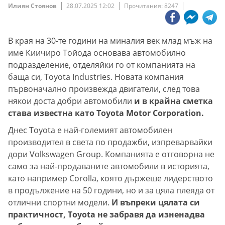
Илиян Стоянов
28.07.2025 12:02
Прочитания: 8247
В края на 30-те години на миналия век млад мъж на
име Киичиро Тойода основава автомобилно
подразделение, отделяйки го от компанията на
баща си, Toyota Industries. Новата компания
първоначално произвежда двигатели, след това
някои доста добри автомобили
и в крайна сметка
става известна като Toyota Motor Corporation.
Днес Toyota е най-големият автомобилен
производител в света по продажби, изпреварвайки
дори Volkswagen Group. Компанията е отговорна не
само за най-продаваните автомобили в историята,
като например Corolla, която държеше лидерството
в продължение на 50 години, но и за цяла плеяда от
отлични спортни модели.
И въпреки цялата си
практичност, Toyota не забравя да изненадва