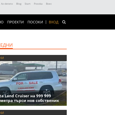
Az-deteto
Blog
Start
Posoka
Boec
НО
ПРОЕКТИ
ПОСОКИ
ВХОД
ЕДНИ
НИ
ta Land Cruiser на 999 999
метра търси нов собственик
НИ