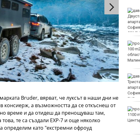
Двоен ръст на чревните
инфекции за седмица
във Варненско
Вечерен крос ще се
проведе тази събота в
Морската градина на
Варна
Тази събота: откриват
ловния сезон за пернат
дивеч
 марката Bruder, вярват, че луксът в наши дни не
ив консиерж, а възможността да се откъснеш от
ФК Девня гостува на
ено време и да отидеш да пренощуваш там,
Атлетик (Провадия) за
а това, те са създали EXP-7 и още няколко
Аматьорската купа
да определим като "екстремни офроуд