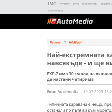
Investor
Dnes
Bloombergtv
Bulgaria 
Chernomore
Начало
НОВИНИ
Най-екстремната к
навсякъде - и ще в
EXP-7 има 30 см ход на окачв
да настани четирима
Екип Automedia
19.07.2025 18:
Типичната каравана е нещо, пре
останали по пътя ви към морето