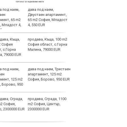
дава под наем,
Спор
Двустаен апартамент,
днес
65 m2 София, Младост
4, 550 EUR
продава, Къща, 100 m2
Мачо
София област, с.Горна
теле
Малина, 79000 EUR
авгу
дава под наем, Тристаен
Вела
апартамент, 125 m2
Левс
София, Борово, 950 EUR
наре
продава, Сграда, 1100
Коси
m2 София, Център,
взем
2300000 EUR