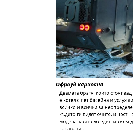
Офроуд каравани
Двамата братя, които стоят зад
е хотел с пет басейна и услужл
всичко и всички за неопредел
където ти видят очите. В чест н
модела, които до един можем 
каравани".