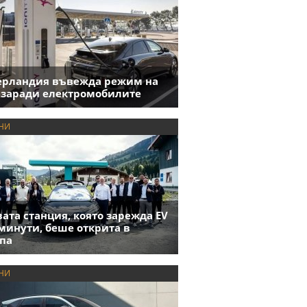
ерландия въвежда режим на
 заради електромобилите
НИ
ата станция, която зарежда EV
 минути, беше открита в
па
НИ