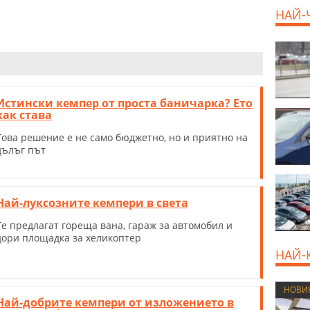
НАЙ-
Истински кемпер от проста баничарка? Ето
как става
Това решение е не само бюджетно, но и приятно на
дълъг път
Най-луксозните кемпери в света
Те предлагат гореща вана, гараж за автомобил и
дори площадка за хеликоптер
НАЙ-
НОВИ
Най-добрите кемпери от изложението в