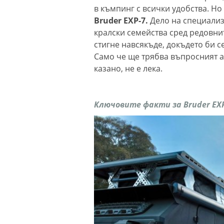
в къмпинг с всички удобства. Но
Bruder EXP-7.
Дело на специализ
кралски семейства сред редовнит
стигне навсякъде, докъдето би 
Само че ще трябва въпросният а
казано, не е лека.
Ключовите факти за Bruder EXP