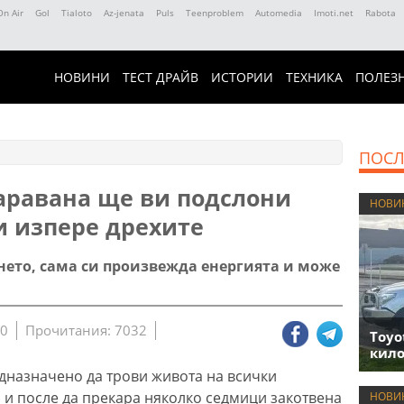
On Air
Gol
Tialoto
Az-jenata
Puls
Teenproblem
Automedia
Imoti.net
Rabota
НОВИНИ
ТЕСТ ДРАЙВ
ИСТОРИИ
ТЕХНИКА
ПОЛЕЗ
ПОСЛ
аравана ще ви подслони
НОВИ
и изпере дрехите
ането, сама си произвежда енергията и може
20
Прочитания: 7032
Toyo
кило
дназначено да трови живота на всички
, и после да прекара няколко седмици закотвена
НОВИ