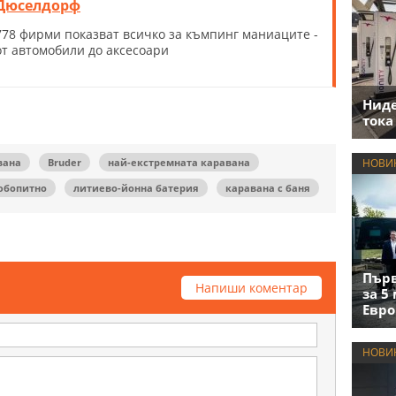
Дюселдорф
778 фирми показват всичко за къмпинг маниаците -
от автомобили до аксесоари
Нид
тока
вана
Bruder
най-екстремната каравана
НОВИ
юбопитно
литиево-йонна батерия
каравана с баня
Първ
Напиши коментар
за 5
Евро
НОВИ