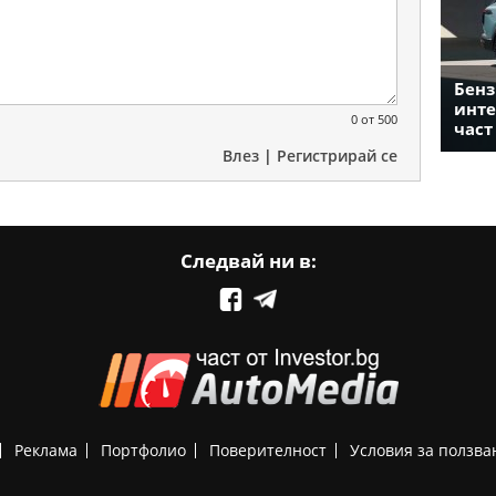
Бенз
инте
0
от 500
част
Влез
|
Регистрирай се
Следвай ни в:
Реклама
Портфолио
Поверителност
Условия за ползва