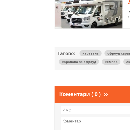
Тагове:
каравана
офроуд кара
каравана за офроуд
кемпер
л
Коментари ( 0 )