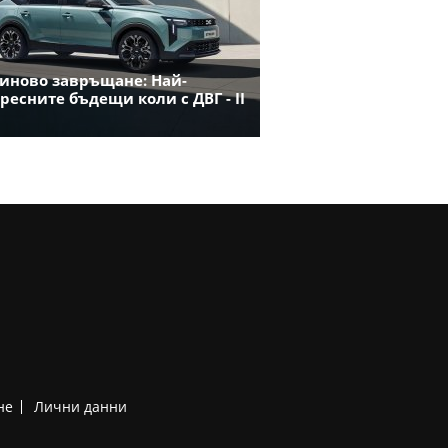
иново завръщане: Най-
ресните бъдещи коли с ДВГ - II
не
Лични данни