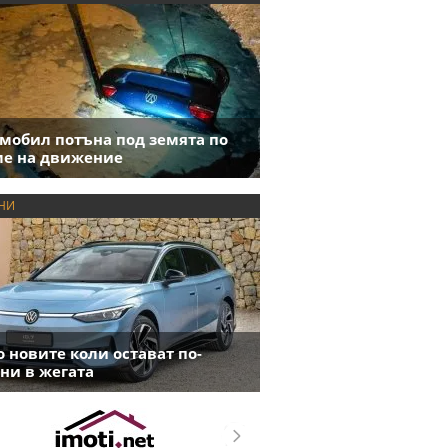
мобил потъна под земята по
е на движение
НИ
 новите коли остават по-
ни в жегата