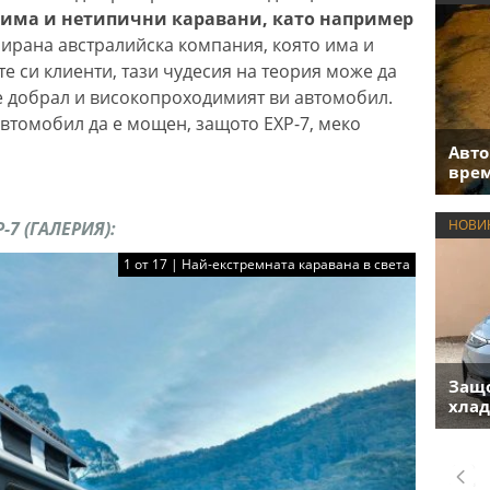
има и нетипични каравани, като например
ирана австралийска компания, която има и
е си клиенти, тази чудесия на теория може да
се добрал и високопроходимият ви автомобил.
втомобил да е мощен, защото EXP-7, меко
Авто
врем
НОВИ
-7 (ГАЛЕРИЯ):
1 от 17 | Най-екстремната каравана в света
Защо
хлад