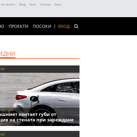
Az-deteto
Blog
Start
Posoka
Boec
НО
ПРОЕКТИ
ПОСОКИ
ВХОД
ЕДНИ
НИ
шният контакт губи от
ция на стената при зареждане
НИ