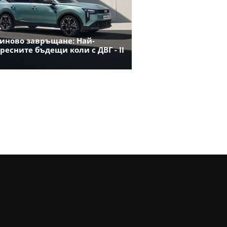
иново завръщане: Най-
ресните бъдещи коли с ДВГ - II