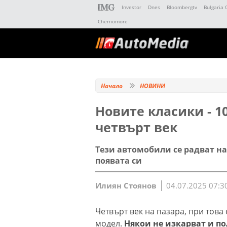
Investor
Dnes
Bloombergtv
Bulgaria 
Chernomore
Начало
НОВИНИ
Новите класики - 1
четвърт век
Тези автомобили се радват на
появата си
Илиян Стоянов
04.07.2025 07:3
Четвърт век на пазара, при това
модел.
Някои не изкарват и по