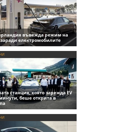
ерландия въвежда режим на
 заради електромобилите
НИ
ата станция, която зарежда EV
 минути, беше открита в
па
НИ