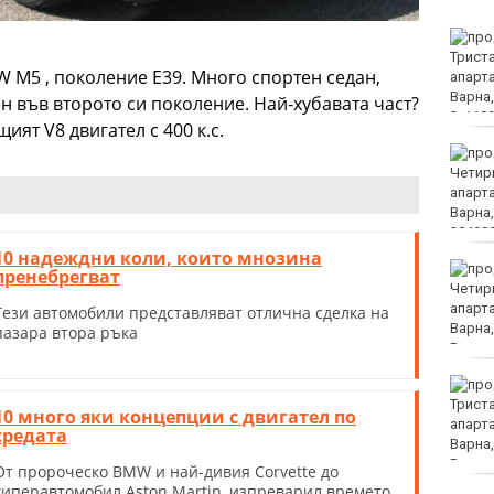
Хаджирусев смени
Черно море Тича с Локо
 M5 , поколение E39. Много спортен седан,
(Пд)
н във второто си поколение. Най-хубавата част?
ят V8 двигател с 400 к.с.
"Ние, потребителите":
Всеки има право сам да
избере кои плажни
принадлежности да
наеме
10 надеждни коли, които мнозина
Почина бащата на Лео
пренебрегват
Меси
Тези автомобили представляват отлична сделка на
пазара втора ръка
Вучич: Украйна е
приятелска държава на
10 много яки концепции с двигател по
Сърбия
средата
От пророческо BMW и най-дивия Corvette до
хиперавтомобил Aston Martin, изпреварил времето