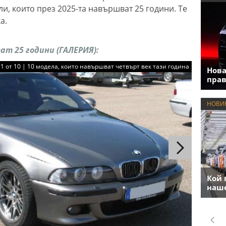
и, които през 2025-та навършват 25 години. Те
а.
т 25 години (ГАЛЕРИЯ):
1 от 10 | 10 модела, които навършват четвърт век тази година
Нова
прав
НОВИ
Кой 
наше