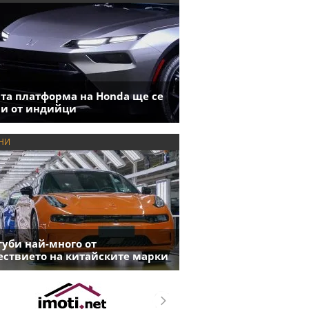
та платформа на Honda ще се
и от индийци
НИ
губи най-много от
ствието на китайските марки