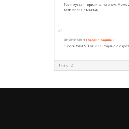
Този мустанг прилича на опел. Може 
тази визия с мъсъл.
#1
анонимен
( преди 1 година )
Subaru WRX STI от 2000 година е с дос
1 - 2 от 2