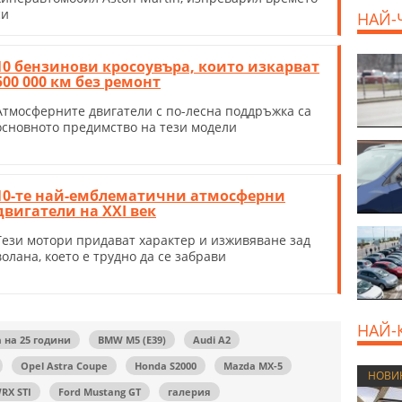
си
НАЙ-
10 бензинови кросоувъра, които изкарват
500 000 км без ремонт
Атмосферните двигатели с по-лесна поддръжка са
основното предимство на тези модели
10-те най-емблематични атмосферни
двигатели на ХХI век
Тези мотори придават характер и изживяване зад
волана, което е трудно да се забрави
НАЙ-
 на 25 години
BMW M5 (E39)
Audi А2
Opel Astra Coupe
Honda S2000
Mazda MX-5
НОВИ
RX STI
Ford Mustang GT
галерия