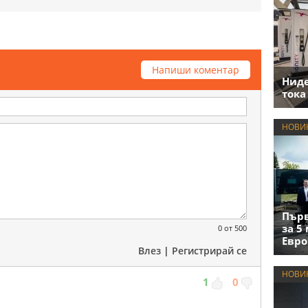
Напиши коментар
Нид
тока
НОВИ
Първ
за 5
0
от 500
Евро
Влез
|
Регистрирай се
НОВИ
1
0