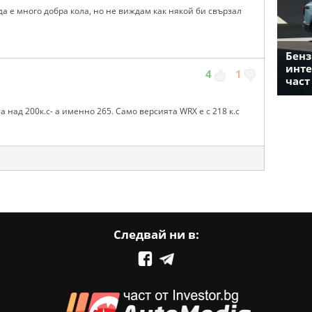
да е много добра кола, но не виждам как някой би свързал
Бенз
инте
4
1
част
та над 200к.с- а именно 265. Само версията WRX е с 218 к.с
Следвай ни в: