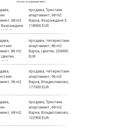
продава, Тристаен
Фабр
апартамент, 68 m2
възх
Варна, Възраждане 3,
Моу
118900 EUR
продава, Четиристаен
Саръ
апартамент, 86 m2
удов
Варна, Цветен, 204900
Евро
EUR
атле
продава, Четиристаен
ФБР 
апартамент, 96 m2
Рона
Варна, Владиславово,
177000 EUR
продава, Тристаен
Сан 
апартамент, 68 m2
Варна, Владиславово,
122900 EUR