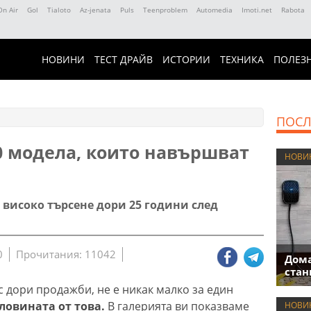
On Air
Gol
Tialoto
Az-jenata
Puls
Teenproblem
Automedia
Imoti.net
Rabota
НОВИНИ
ТЕСТ ДРАЙВ
ИСТОРИИ
ТЕХНИКА
ПОЛЕЗ
ПОСЛ
0 модела, които навършват
НОВИ
 високо търсене дори 25 години след
0
Прочитания: 11042
Дома
стан
 с дори продажби, не е никак малко за един
ловината от това.
В галерията ви показваме
НОВИ