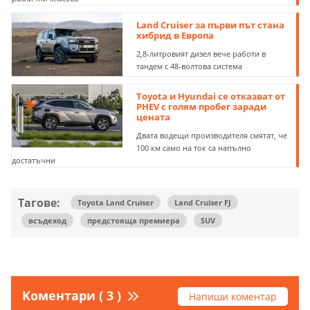
Land Cruiser за първи път стана
хибрид в Европа
2,8-литровият дизел вече работи в
тандем с 48-волтова система
Toyota и Hyundai се отказват от
PHEV с голям пробег заради
цената
Двата водещи производителя смятат, че
100 км само на ток са напълно
достатъчни
Тагове:
Toyota Land Cruiser
Land Cruiser FJ
всъдеход
предстояща премиера
SUV
Коментари ( 3 )
Напиши коментар