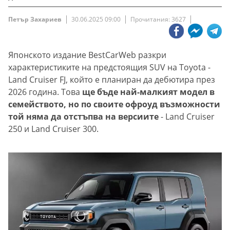
Петър Захариев
30.06.2025 09:00
Прочитания: 3627
Японското издание BestCarWeb разкри
характеристиките на предстоящия SUV на Toyota -
Land Cruiser FJ, който е планиран да дебютира през
2026 година. Това
ще бъде най-малкият модел в
семейството, но по своите офроуд възможности
той няма да отстъпва на версиите
- Land Cruiser
250 и Land Cruiser 300.