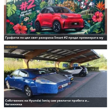
Графити по цял свят разкриха Smart #2 преди премиерата му
НОВИНИ
Собственик на Hyundai Ioniq сам увеличи пробега и...
багажника