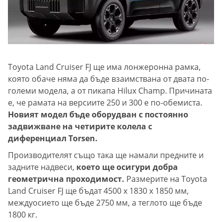
Toyota Land Cruiser FJ ще има лонжеронна рамка,
която обаче няма да бъде взаимствана от двата по-
големи модела, а от пикапа Hilux Champ. Причината
е, че рамата на версиите 250 и 300 е по-обемиста.
Новият модел бъде оборудван с постоянно
задвижване на четирите колела с
диференциал Torsen.
Производителят също така ще намали предните и
задните надвеси,
което ще осигури добра
геометрична проходимост.
Размерите на Toyota
Land Cruiser FJ ще бъдат 4500 x 1830 x 1850 мм,
междуосието ще бъде 2750 мм, а теглото ще бъде
1800 кг.