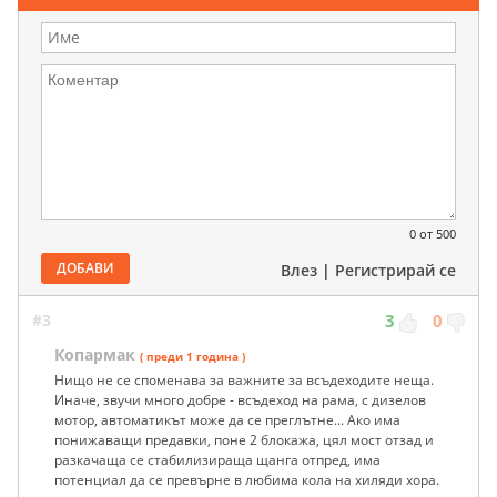
0
от 500
ДОБАВИ
Влез
|
Регистрирай се
#3
3
0
Копармак
( преди 1 година )
Нищо не се споменава за важните за всъдеходите неща.
Иначе, звучи много добре - всъдеход на рама, с дизелов
мотор, автоматикът може да се преглътне... Ако има
понижаващи предавки, поне 2 блокажа, цял мост отзад и
разкачаща се стабилизираща щанга отпред, има
потенциал да се превърне в любима кола на хиляди хора.