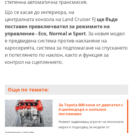
степенна автоматична трансмисия.
Що се касае до интериора, на
централната конзола на Land Cruiser FJ
ще бъде
поставен превключвател за режимите на
управление - Eco, Normal и Sport
. За новия модел
е предвидена система против накланяне на
каросерията, система за подпомагане на спускането
и потеглянето по наклон, както и функция за
контрол на сцеплението.
Още по темата:
За Toyota 600 коня от двигател с
4 цилиндъра е напълно
постижимо
Новият задвижващ агрегат на японската
марка е подходящ за модели от
различни класове