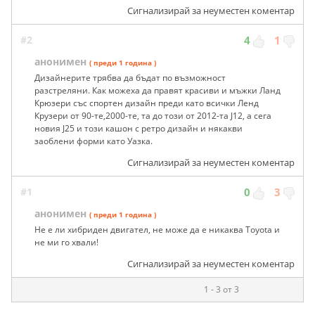
Сигнализирай за неуместен коментар
#2
4
1
анонимен
( преди 1 година )
Дизайнерите трябва да бъдат по възможност
разстреляни. Как можеха да правят красиви и мъжки Ланд
Крюзери със спортен дизайн преди като всички Ленд
Крузери от 90-те,2000-те, та до този от 2012-та J12, а сега
новия J25 и този кашон с ретро дизайн и някакви
заоблени форми като Уазка.
Сигнализирай за неуместен коментар
#1
0
3
анонимен
( преди 1 година )
Не е ли хибриден двигател, не може да е никаква Toyota и
не ми го хвали!
Сигнализирай за неуместен коментар
1 - 3 от 3