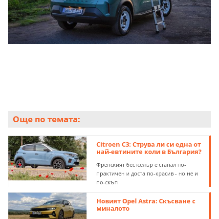
Още по темата:
Citroen С3: Струва ли си една от
най-евтините коли в България?
Френският бестселър е станал по-
практичен и доста по-красив - но не и
по-скъп
Новият Opel Astra: Скъсване с
миналото