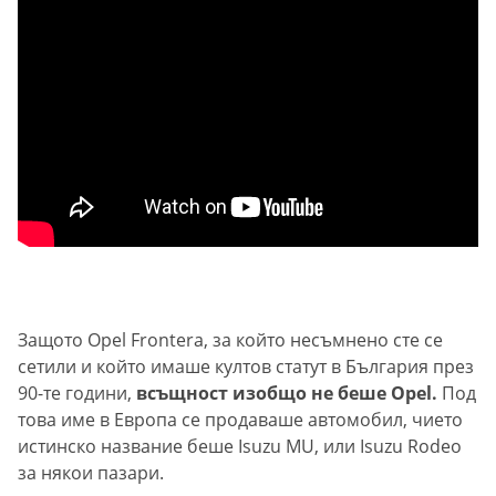
Защото Opel Frontera, за който несъмнено сте се
сетили и който имаше култов статут в България през
90-те години,
всъщност изобщо не беше Opel.
Под
това име в Европа се продаваше автомобил, чието
истинско название беше Isuzu MU, или Isuzu Rodeo
за някои пазари.