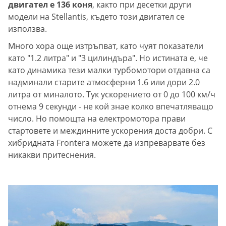
двигател е 136 коня
, както при десетки други
модели на Stellantis, където този двигател се
използва.
Много хора още изтръпват, като чуят показатели
като "1.2 литра" и "3 цилиндъра". Но истината е, че
като динамика тези малки турбомотори отдавна са
надминали старите атмосферни 1.6 или дори 2.0
литра от миналото. Тук ускорението от 0 до 100 км/ч
отнема 9 секунди - не кой знае колко впечатляващо
число. Но помощта на електромотора прави
стартовете и междинните ускорения доста добри. С
хибридната Frontera можете да изпреварвате без
никакви притеснения.