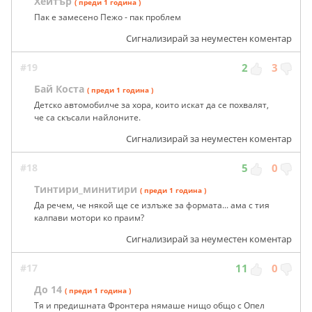
Хейтър
( преди 1 година )
Пак е замесено Пежо - пак проблем
Сигнализирай за неуместен коментар
#19
2
3
Бай Коста
( преди 1 година )
Детско автомобилче за хора, които искат да се похвалят,
че са скъсали найлоните.
Сигнализирай за неуместен коментар
#18
5
0
Тинтири_минитири
( преди 1 година )
Да речем, че някой ще се излъже за формата... ама с тия
калпави мотори ко праим?
Сигнализирай за неуместен коментар
#17
11
0
До 14
( преди 1 година )
Тя и предишната Фронтера нямаше нищо общо с Опел