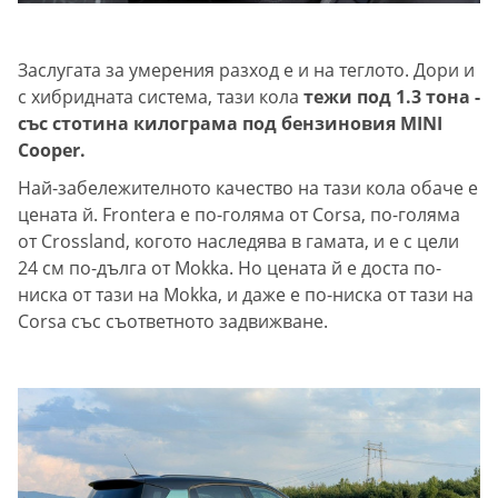
Заслугата за умерения разход е и на теглото. Дори и
с хибридната система, тази кола
тежи под 1.3 тона -
със стотина килограма под бензиновия MINI
Cooper.
Най-забележителното качество на тази кола обаче е
цената й. Frontera е по-голяма от Corsa, по-голяма
от Crossland, когото наследява в гамата, и e с цели
24 см по-дълга от Mokka. Но цената й е доста по-
ниска от тази на Mokka, и даже е по-ниска от тази на
Corsa със съответното задвижване.