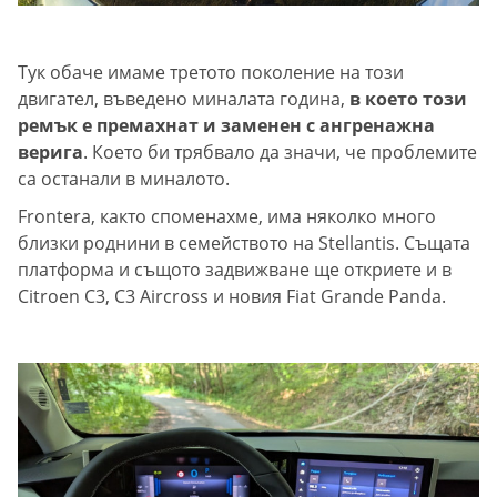
Тук обаче имаме третото поколение на този
двигател, въведено миналата година,
в което този
ремък е премахнат и заменен с ангренажна
верига
. Което би трябвало да значи, че проблемите
са останали в миналото.
Frontera, както споменахме, има няколко много
близки роднини в семейството на Stellantis. Същата
платформа и същото задвижване ще откриете и в
Citroen C3, C3 Aircross и новия Fiat Grande Panda.