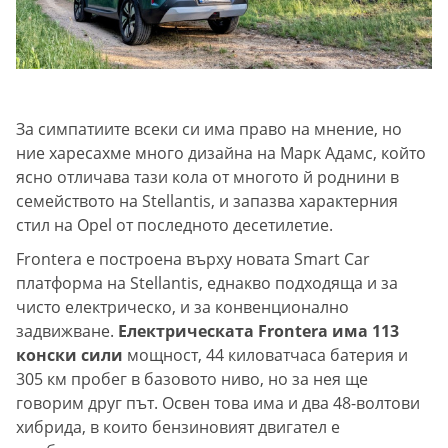
За симпатиите всеки си има право на мнение, но
ние харесахме много дизайна на Марк Адамс, който
ясно отличава тази кола от многото й роднини в
семейството на Stellantis, и запазва характерния
стил на Opel от последното десетилетие.
Frontera е построена върху новата Smart Car
платформа на Stellantis, еднакво подходяща и за
чисто електрическо, и за конвенционално
задвижване.
Електрическата Frontera има 113
конски сили
мощност, 44 киловатчаса батерия и
305 км пробег в базовото ниво, но за нея ще
говорим друг път. Освен това има и два 48-волтови
хибрида, в които бензиновият двигател е