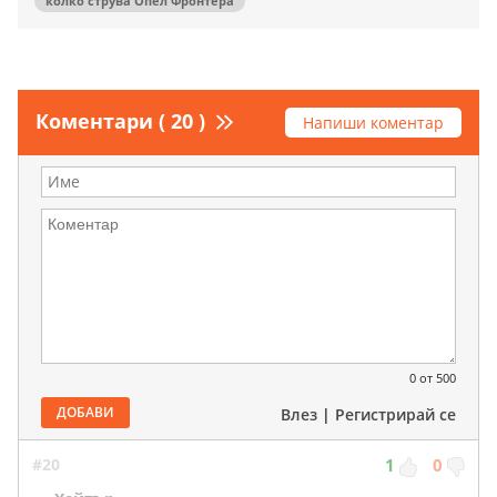
колко струва Опел Фронтера
Коментари ( 20 )
Напиши коментар
0
от 500
ДОБАВИ
Влез
|
Регистрирай се
#20
1
0