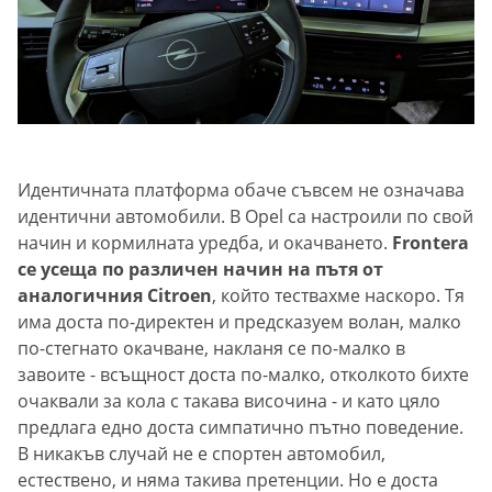
Идентичната платформа обаче съвсем не означава
идентични автомобили. В Opel са настроили по свой
начин и кормилната уредба, и окачването.
Frontera
се усеща по различен начин на пътя от
аналогичния Citroen
, който тествахме наскоро. Тя
има доста по-директен и предсказуем волан, малко
по-стегнато окачване, накланя се по-малко в
завоите - всъщност доста по-малко, отколкото бихте
очаквали за кола с такава височина - и като цяло
предлага едно доста симпатично пътно поведение.
В никакъв случай не е спортен автомобил,
естествено, и няма такива претенции. Но е доста