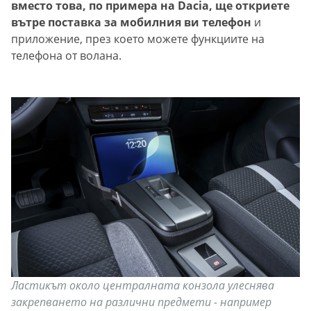
вместо това, по примера на Dacia, ще откриете
вътре поставка за мобилния ви телефон
и
приложение, през което можете функциите на
телефона от волана.
Ластикът около централната конзола улеснява
закрепването на различни предмети - например