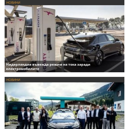
НОВИНИ
Нидерландия въвежда режим на тока заради
електромобилите
НОВИНИ