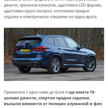
джанти, тризонов климатик, адаптивни LED фарове,
адаптивен круиз контрол, отопляеми предни
седалки и електрическо отваряне на задна врата.
Преминете с едно ниво до xLine и
ще имате 19-
цолови джанти, спортни предни седалки,
външни елементи от полиран алуминий и фин