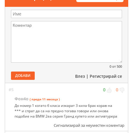
0
от 500
ДОБАВИ
Влез
|
Регистрирай се
#5
0
0
Фон4о
( преди 11 месеца )
До номер 1 когато б класа изкарат 3 кила 6рак корав на
*** и спрат да са на предно тогава говори или онова
подобие на BMW 2еа серия Гранд купето или активтурера
Сигнализирай за неуместен коментар