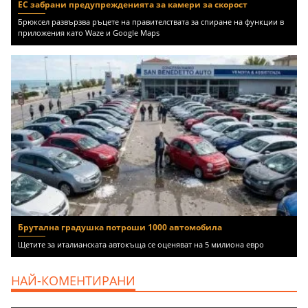
ЕС забрани предупрежденията за камери за скорост
Брюксел развързва ръцете на правителствата за спиране на функции в
приложения като Waze и Google Maps
Брутална градушка потроши 1000 автомобила
Щетите за италианската автокъща се оценяват на 5 милиона евро
НАЙ-КОМЕНТИРАНИ