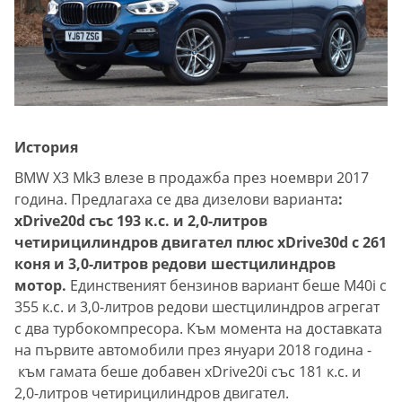
История
BMW X3 Mk3 влезе в продажба през ноември 2017
година. Предлагаха се два дизелови варианта
:
xDrive20d със 193 к.с. и 2,0-литров
четирицилиндров двигател плюс xDrive30d с 261
коня и 3,0-литров редови шестцилиндров
мотор.
Единственият бензинов вариант беше M40i с
355 к.с. и 3,0-литров редови шестцилиндров агрегат
с два турбокомпресора. Към момента на доставката
на първите автомобили през януари 2018 година -
към гамата беше добавен xDrive20i със 181 к.с. и
2,0-литров четирицилиндров двигател.