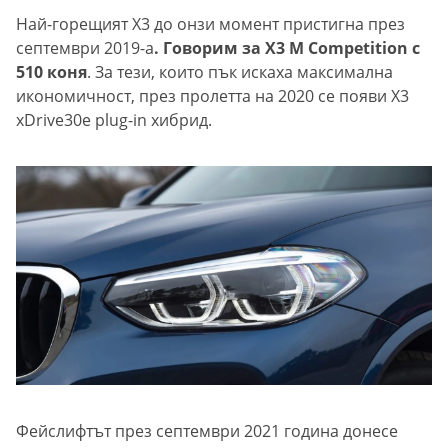
Най-горещият X3 до онзи момент пристигна през
септември 2019-а
. Говорим за X3 M Competition с
510 коня
. За тези, които пък искаха максимална
икономичност, през пролетта на 2020 се появи X3
xDrive30e plug-in хибрид.
Фейслифтът през септември 2021 година донесе