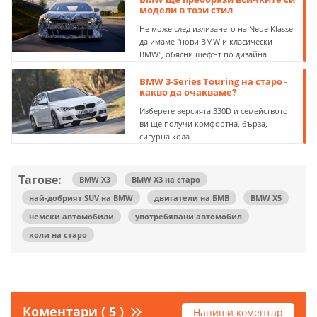
модели в този стил
Не може след излизането на Neue Klasse
да имаме "нови BMW и класически
BMW", обясни шефът по дизайна
BMW 3-Series Touring на старо -
какво да очакваме?
Изберете версията 330D и семейството
ви ще получи комфортна, бърза,
сигурна кола
Тагове:
BMW X3
BMW X3 на старо
най-добрият SUV на BMW
двигатели на БМВ
BMW X5
немски автомобили
употребявани автомобил
коли на старо
Коментари ( 5 )
Напиши коментар