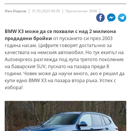
Иво Недков
31.05.2025 09:39
Прочитания: 3948
BMW Х3 може да се похвали с над 2 милиона
продадени бройки
от пускането си през 2003
година насам. Цифрите говорят достатъчно за
качествата на немския автомобил. Но тук екипът на
Autoexpress разглежда под лупа третото поколение
на баварския SUV, пуснато на пазара преди 8
години. Човек може да научи много, ако е решил да
купи едно BMW Х3 на пазара втора ръка. Успех с
избора!