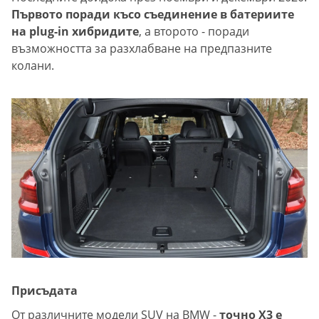
Първото поради късо съединение в батериите
на plug-in хибридите
, а второто - поради
възможността за разхлабване на предпазните
колани.
Присъдата
От различните модели SUV на BMW -
точно X3 е