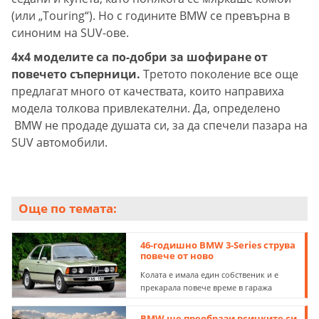
(или „Touring“). Но с годините BMW се превърна в
синоним на SUV-ове.
4x4 моделите са по-добри за шофиране от
повечето съперници.
Третото поколение все още
предлагат много от качествата, които направиха
модела толкова привлекателни. Да, определено
BMW не продаде душата си, за да спечели пазара на
SUV автомобили.
Още по темата:
46-годишно BMW 3-Series струва
повече от ново
Колата е имала един собственик и е
прекарала повече време в гаража
BMW ще преобрази всичките си