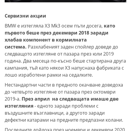
Сервизни акции
BMW е изтегляла X3 Mk3 осем пъти досега,
като
първото беше през декември 2018 заради
хлабав компонент в кормилната
система.
Разхлабеният заден спойлер доведе до
следващото изтегляне от пазара през юли 2019
година. Два месеца по-късно беше стартирана друга
кампания, тъй като някои X3 напуснаха фабриката с
лошо изработени рамки на седалките.
Нестандартни части в предното окачване доведоха
до четвърто изтегляне от пазара през октомври
2019-а.
През април на следващата имаше две
изтегляния
- едното заради проблеми с
въздушните възглавници, а другото заради
дефектни катарами на предните предпазни колани.
Последните дойдоха през ноември и декември 2020.