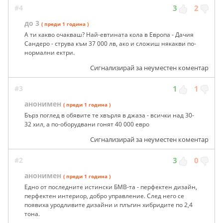
#4
3
2
до 3
( преди 1 година )
А ти какво очакваш? Най-евтината кола в Европа - Дачия
Сандеро - струва към 37 000 лв, ако и сложиш някакви по-
нормални ектри.
Сигнализирай за неуместен коментар
#3
1
1
анонимен
( преди 1 година )
Бърз поглед в обявите те хвърля в джаза - всички над 30-
32 хил, а по-оборудвани гонят 40 000 евро
Сигнализирай за неуместен коментар
#2
3
0
анонимен
( преди 1 година )
Едно от последните истински БМВ-та - перфектен дизайн,
перфектен интериор, добро управление. След него се
появиха уродливите дизайни и плъгин хибридите по 2,4
тона.