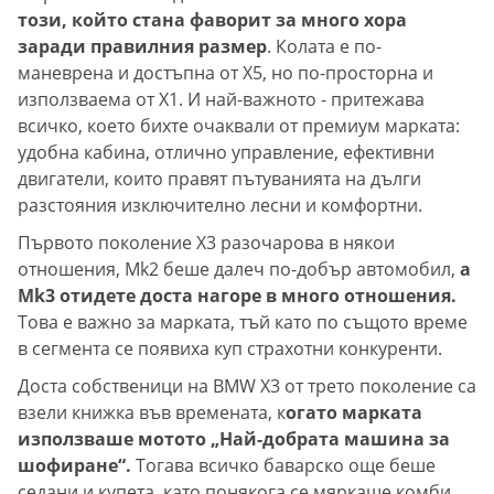
този, който стана фаворит за много хора
заради правилния размер
. Колата е по-
маневрена и достъпна от X5, но по-просторна и
използваема от X1. И най-важното - притежава
всичко, което бихте очаквали от премиум марката:
удобна кабина, отлично управление, ефективни
двигатели, които правят пътуванията на дълги
разстояния изключително лесни и комфортни.
Първото поколение X3 разочарова в някои
отношения, Mk2 беше далеч по-добър автомобил,
а
Mk3 отидете доста нагоре в много отношения.
Това е важно за марката, тъй като по същото време
в сегмента се появиха куп страхотни конкуренти.
Доста собственици на BMW X3 от трето поколение са
взели книжка във времената, к
огато марката
използваше мотото „Най-добрата машина за
шофиране“.
Тогава всичко баварско още беше
седани и купета, като понякога се мяркаше комби