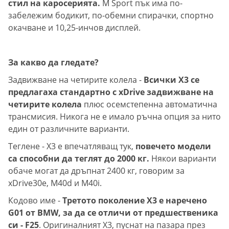
стил на каросерията.
M Sport пък има по-
забележим бодикит, по-обемни спирачки, спортно
окачване и 10,25-инчов дисплей.
За какво да гледате?
Задвижване на четирите колела -
Всички X3 се
предлагаха стандартно с xDrive задвижване на
четирите колела
плюс осемстепенна автоматична
трансмисия. Никога не е имало ръчна опция за нито
един от различните варианти.
Теглене - X3 е впечатляващ тук,
повечето модели
са способни да теглят до 2000 кг.
Някои варианти
обаче могат да дръпнат 2400 кг, говорим за
xDrive30e, M40d и M40i.
Кодово име -
Третото поколение X3 е наречено
G01 от BMW, за да се отличи от предшественика
си - F25
. Оригиналният X3, пуснат на пазара през