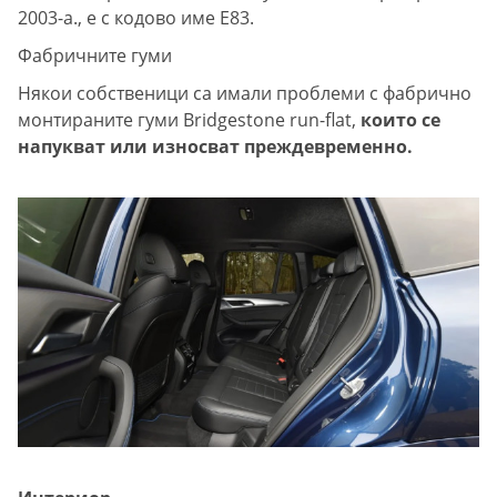
2003-а., е с кодово име E83.
Фабричните гуми
Някои собственици са имали проблеми с фабрично
монтираните гуми Bridgestone run-flat,
които се
напукват или износват преждевременно.