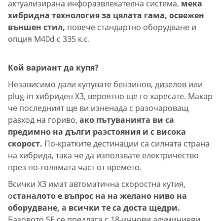
актуализирана инфоразвлекателна система,
мека
хибридна технология за цялата гама, освежен
външен стил,
повече стандартно оборудване и
опция M40d с 335 к.с.
Кой вариант да купя?
Независимо дали купувате бензинов, дизелов или
plug-in хибриден X3, вероятно ще го харесате. Макар
че последният ще ви изненада с разочароващ
разход на гориво,
ако пътуванията ви са
предимно на дълги разстояния и с висока
скорост.
По-кратките дестинации са силната страна
на хибрида, така че да използвате електричество
през по-голямата част от времето.
Всички X3 имат автоматична скоростна кутия,
о
станалото е въпрос на на желано ниво на
оборудване, а всички те са доста щедри.
Базовото SE се предлага с 18-инчови алуминиеви