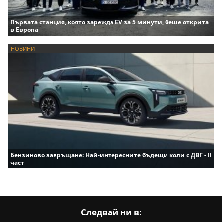
Първата станция, която зарежда EV за 5 минути, беше открита
в Европа
НОВИНИ
Бензиново завръщане: Най-интересните бъдещи коли с ДВГ - II
част
Следвай ни в: