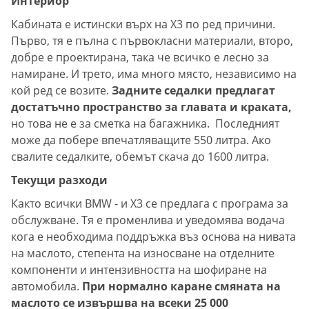
Интериор
Кабината е истински върх на X3 по ред причини.
Първо, тя е пълна с първокласни материали, второ,
добре е проектирана, така че всичко е лесно за
намиране. И трето, има много място, независимо на
кой ред се возите.
Задните седалки предлагат
достатъчно пространство за главата и краката,
но това не е за сметка на багажника. Последният
може да побере впечатляващите 550 литра. Ако
свалите седалките, обемът скача до 1600 литра.
Текущи разходи
Както всички BMW - и X3 се предлага с програма за
обслужване. Тя е променлива и уведомява водача
кога е необходима поддръжка въз основа на нивата
на маслото, степента на износване на отделните
компоненти и интензивността на шофиране на
автомобила.
При нормално каране смяната на
маслото се извършва на всеки 25 000