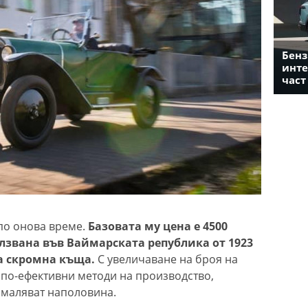
Бенз
инте
част
 по онова време.
Базовата му цена е 4500
лзвана във Ваймарската република от 1923
ва скромна къща.
С увеличаване на броя на
по-ефективни методи на производство,
амаляват наполовина.