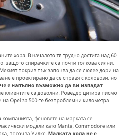
ните хора. В началото тя трудно достига над 60
зо, защото спирачките са почти толкова силни,
 Мекият покрив пък започва да се люлее дори на
ане е проектирано да се справя с коловози, но
 че е напълно възможно да ви изпадат
че клиентите са доволни. Роведер цитира писмо
и на Opel за 500-те безпроблемни километра
а компанията, феновете на марката се
класически модели като Manta, Commodore или
така, посочва Уилке.
Малката кола не е