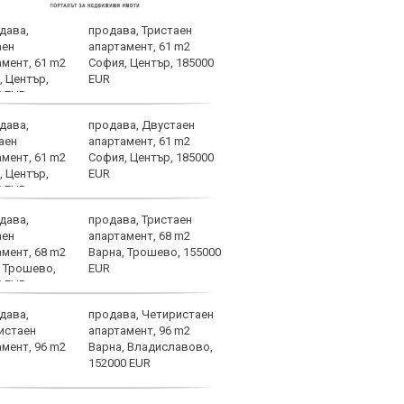
продава, Тристаен
ЦСКА
апартамент, 61 m2
биле
София, Център, 185000
Пана
EUR
цени
подробности
продава, Двустаен
Дими
апартамент, 61 m2
тран
София, Център, 185000
Герм
EUR
Авст
национала
продава, Тристаен
Вярв
апартамент, 68 m2
стиг
Варна, Трошево, 155000
фаза
EUR
продава, Четиристаен
Бълг
апартамент, 96 m2
блес
Варна, Владиславово,
Левс
152000 EUR
1948
непобедени