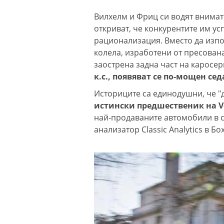
Вилхелм и Фриц си водят внимат
откриват, че конкурентите им ус
рационализация. Вместо да изпо
колела, изработени от пресована
заострена задна част на каросер
к.с., появяват се по-мощен се
Историците са единодушни, че "
истински предшественик на Vo
най-продаваните автомобили в с
анализатор Classic Analytics в Бо