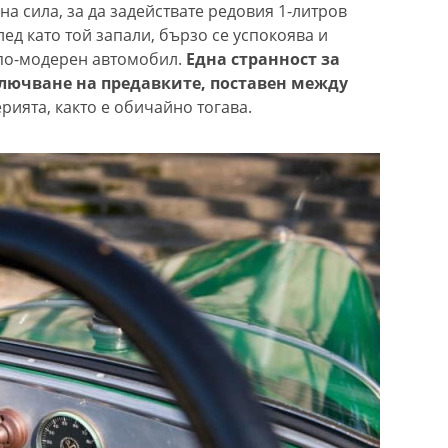
на сила, за да задействате редовия 1-литров
ед като той запали, бързо се успокоява и
 по-модерен автомобил.
Една странност за
ключване на предавките, поставен между
рията, както е обичайно тогава.