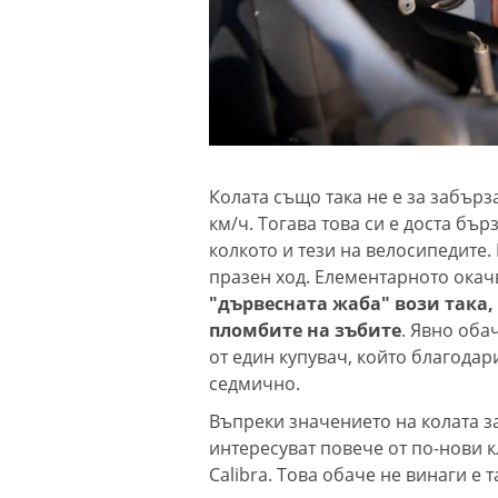
Колата също така не е за забърза
км/ч. Тогава това си е доста бър
колкото и тези на велосипедите.
празен ход. Елементарното окачв
"дървесната жаба" вози така,
пломбите на зъбите
. Явно оба
от един купувач, който благодар
седмично.
Въпреки значението на колата з
интересуват повече от по-нови 
Calibra. Това обаче не винаги е 