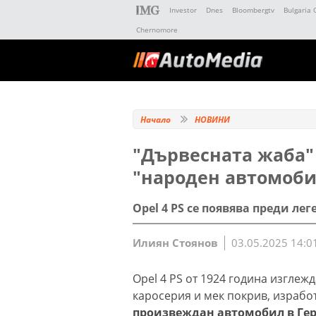
Investor
Dnes
Bloombergtv
Bulgaria 
Chernomore
Начало
НОВИНИ
"Дървесната жаба"
"народен автомоби
Opel 4 PS се появява преди ле
Илиян Стоянов
03.05.2025 14:0
Opel 4 PS от 1924 година изглежд
каросерия и мек покрив, изработ
произвеждан автомобил в Г