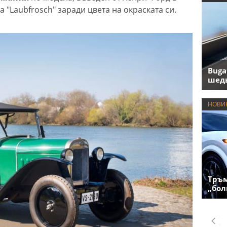
 "Laubfrosch" заради цвета на окраската си.
Buga
шедь
НОВИ
Тръм
„бол