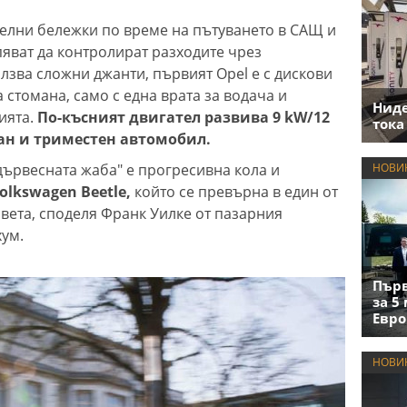
елни бележки по време на пътуването в САЩ и
пяват да контролират разходите чрез
лзва сложни джанти, първият Opel е с дискови
 стомана, само с една врата за водача и
Нид
ията.
По-късният двигател развива 9 kW/12
тока
дан и триместен автомобил.
дървесната жаба" е прогресивна кола и
НОВИ
lkswagen Beetle,
който се превърна в един от
вета, споделя Франк Уилке от пазарния
хум.
Първ
за 5
Евро
НОВИ