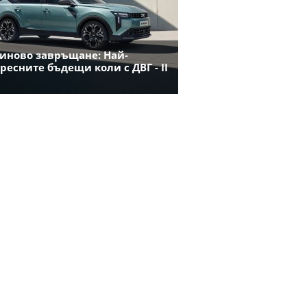
иново завръщане: Най-
ресните бъдещи коли с ДВГ - II