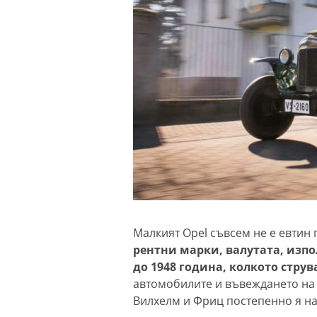
Малкият Opel съвсем не е евтин
рентни марки, валутата, изпо
до 1948 година, колкото стру
автомобилите и въвеждането на 
Вилхелм и Фриц постепенно я н