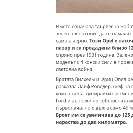
Името означава "дървесна жаба"
зелен цвят, в опит да се намалят
само в черно.
Този Opel е насо
пазар и са продадени близо 12
спряно през 1931 година. Зелено
моделът с 4 конски сили е проек
световна война.
Братята Вилхелм и Фриц Опел ре
разказва Лайф Роведер, шеф на 
компанията, цитирайки фирмени
Ford и въпреки че собствената 
първоначално е дълга само 45 м
Броят им се увеличава до 125
нараства до два километра.