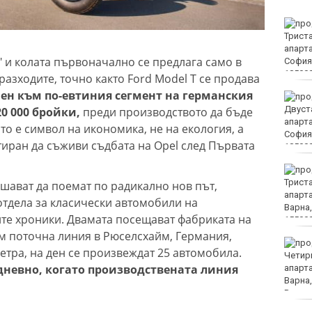
Костадинов: Радев се
крие зад колективната
безотговорност,
 и колата първоначално се предлага само в
докато търгува с
държавата
 разходите, точно както Ford Model T се продава
чен към по-евтиния сегмент на германския
Днес е Международният
ден на бирата
0 000 бройки,
преди производството да бъде
то е символ на икономика, не на екология, а
тиран да съживи съдбата на Opel след Първата
Варна е сред водещите
области по нови
шават да поемат по радикално нов път,
жилища с "Акт 16"
отдела за класически автомобили на
те хроники. Двамата посещават фабриката на
им поточна линия в Рюселсхайм, Германия,
Бързият влак за Варна
етра, на ден се произвеждат 25 автомобила.
блъсна и уби жена
 дневно, когато производствената линия