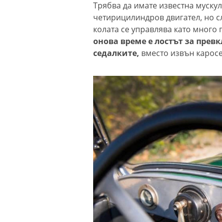
Трябва да имате известна мускул
четирицилиндров двигател, но сл
колата се управлява като много
онова време е лостът за прев
седалките,
вместо извън каросе