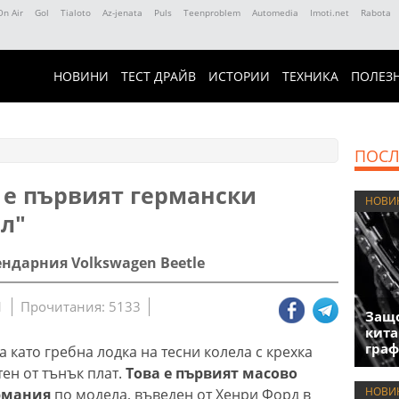
On Air
Gol
Tialoto
Az-jenata
Puls
Teenproblem
Automedia
Imoti.net
Rabota
НОВИНИ
ТЕСТ ДРАЙВ
ИСТОРИИ
ТЕХНИКА
ПОЛЕЗ
ПОСЛ
 е първият германски
НОВИ
л"
гендарния Volkswagen Beetle
1
Прочитания: 5133
Защо
кита
гра
а като гребна лодка на тесни колела с крехка
ен от тънък плат.
Това е първият масово
НОВИ
ермания
по модела, въведен от Хенри Форд в