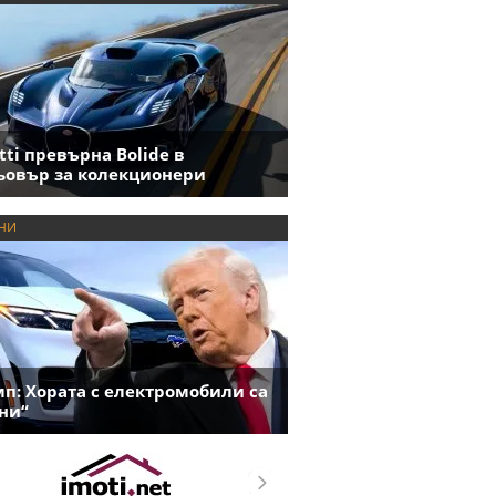
tti превърна Bolide в
овър за колекционери
НИ
п: Хората с електромобили са
ни“