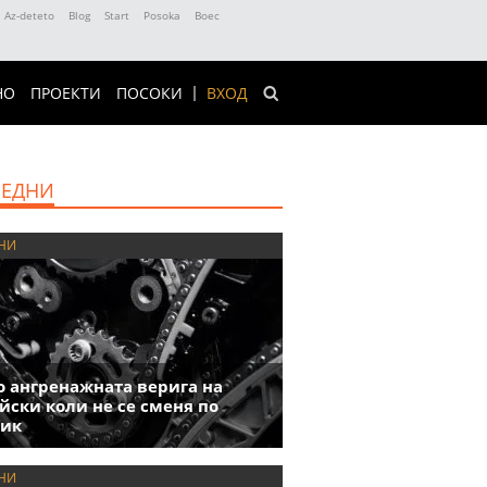
Az-deteto
Blog
Start
Posoka
Boec
НО
ПРОЕКТИ
ПОСОКИ
ВХОД
ЕДНИ
НИ
 ангренажната верига на
йски коли не се сменя по
фик
НИ