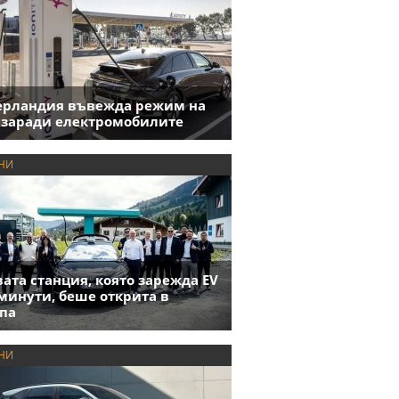
ерландия въвежда режим на
 заради електромобилите
НИ
ата станция, която зарежда EV
 минути, беше открита в
па
НИ