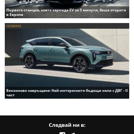
Първата станция, която зарежда EV за 5 минути, беше открита
в Европа
НОВИНИ
Бензиново завръщане: Най-интересните бъдещи коли с ДВГ - II
част
Следвай ни в: