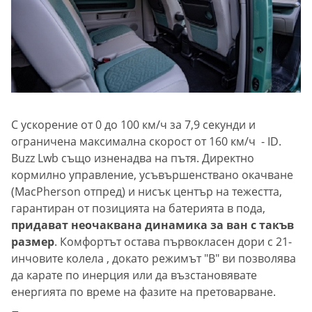
С ускорение от 0 до 100 км/ч за 7,9 секунди и
ограничена максимална скорост от 160 км/ч - ID.
Buzz Lwb също изненадва на пътя. Директно
кормилно управление, усъвършенствано окачване
(MacPherson отпред) и нисък център на тежестта,
гарантиран от позицията на батерията в пода,
придават неочаквана динамика за ван с такъв
размер
. Комфортът остава първокласен дори с 21-
инчовите колела , докато режимът "B" ви позволява
да карате по инерция или да възстановявате
енергията по време на фазите на претоварване.