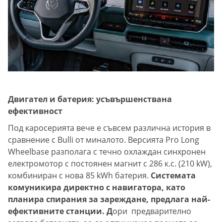
Двигател и батерия: усъвършенствана
ефективност
Под каросерията вече е съвсем различна история в
сравнение с Bulli от миналото. Версията Pro Long
Wheelbase разполага с течно охлаждан синхронен
електромотор с постоянен магнит с 286 к.с. (210 kW),
комбиниран с нова 85 kWh батерия.
Системата
комуникира директно с навигатора, като
планира спирания за зареждане, предлага най-
ефективните станции. Д
ори предварително