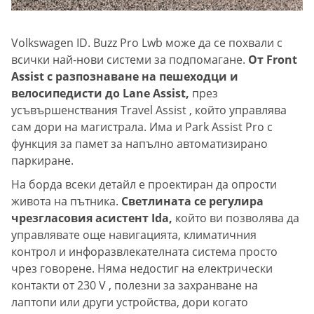
Volkswagen ID. Buzz Pro Lwb може да се похвали с
всички най-нови системи за подпомагане.
От Front
Assist с разпознаване на пешеходци и
велосипедисти до Lane Assist,
през
усъвършенствания Travel Assist , който управлява
сам дори на магистрала. Има и Park Assist Pro с
функция за памет за напълно автоматизирано
паркиране.
На борда всеки детайл е проектиран да опрости
живота на пътника.
Светлината се регулира
чрезгласовия асистент Ida,
който ви позволява да
управлявате още навигацията, климатичния
контрол и инфоразвлекателната система просто
чрез говорене. Няма недостиг на електрически
контакти от 230 V , полезни за захранване на
лаптопи или други устройства, дори когато