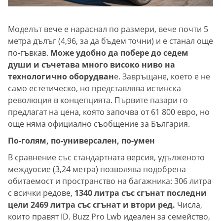
Моделът вече е нараснал по размери, вече почти 5
метра дълъг (4,96, за да бъдем точни) и е станал още
по-гъвкав.
Може удобно да побере до седем
души и съчетава много високо ниво на
технологично оборудван
е. Завръщане, което е не
само естетическо, но представлява истинска
революция в концепцията. Първите пазари го
предлагат на цена, която започва от 61 800 евро, но
още няма официално съобщение за България.
По-голям, по-универсален, по-умен
В сравнение със стандартната версия, удълженото
междуосие (3,24 метра) позволява подобрена
обитаемост и пространство на багажника: 306 литра
с всички редове,
1340 литра със сгънат последни
цели 2469 литра със сгънат и втори ред.
Числа,
които правят ID. Buzz Pro Lwb идеален за семейство,