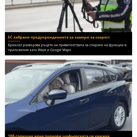
ЕС забрани предупрежденията за камери за скорост
Брюксел развързва ръцете на правителствата за спиране на функции в
приложения като Waze и Google Maps
108-годишна жена поднови шофьорската си книжка