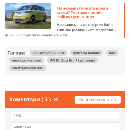
Най-симпатичната кола в
света? Тестваме новия
Volkswagen ID.Buzz
Наследникът на легендарния Bulli е
напълно различен като задвижване и
цена - но предизвиква същите усмивки
Тагове:
Volkswagen ID. Buzz
култови ванове
Bulli
легендарни коли
VW ID. Buzz Pro Passo Lungo
електрически ван
Коментари ( 3 )
Напиши коментар