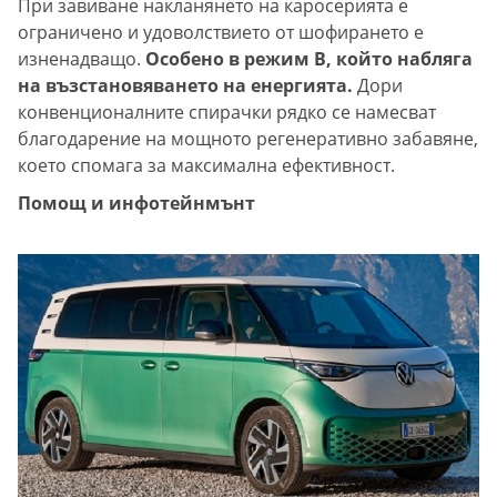
При завиване накланянето на каросерията е
ограничено и удоволствието от шофирането е
изненадващо.
Особено в режим B, който набляга
на възстановяването на енергията.
Дори
конвенционалните спирачки рядко се намесват
благодарение на мощното регенеративно забавяне,
което спомага за максимална ефективност.
Помощ и инфотейнмънт