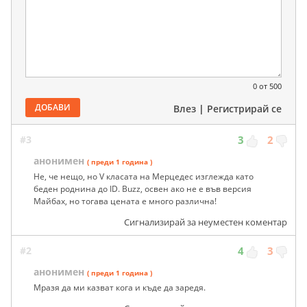
0
от 500
ДОБАВИ
Влез
|
Регистрирай се
#3
3
2
анонимен
( преди 1 година )
Не, че нещо, но V класата на Мерцедес изглежда като
беден роднина до ID. Buzz, освен ако не е във версия
Майбах, но тогава цената е много различна!
Сигнализирай за неуместен коментар
#2
4
3
анонимен
( преди 1 година )
Мразя да ми казват кога и къде да заредя.