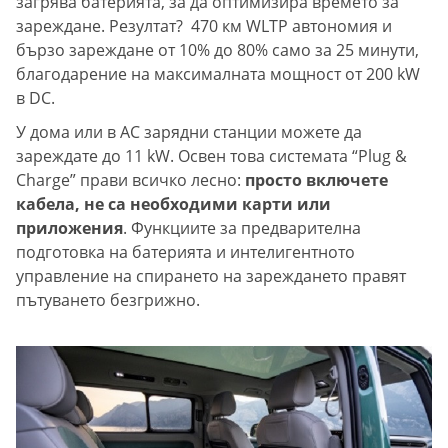
загрява батерията, за да оптимизира времето за
зареждане. Резултат? 470 км WLTP автономия и
бързо зареждане от 10% до 80% само за 25 минути,
благодарение на максималната мощност от 200 kW
в DC.
У дома или в AC зарядни станции можете да
зареждате до 11 kW. Освен това системата “Plug &
Charge” прави всичко лесно:
просто включете
кабела, не са необходими карти или
приложения
. Функциите за предварителна
подготовка на батерията и интелигентното
управление на спирането на зареждането правят
пътуването безгрижно.