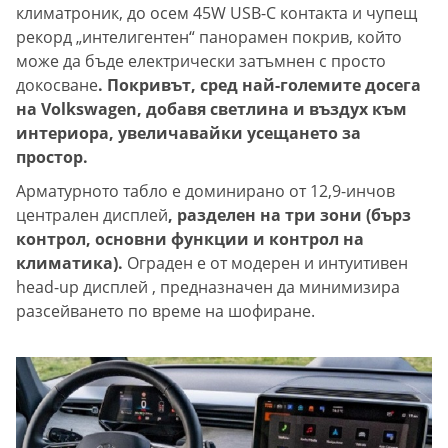
климатроник, до осем 45W USB-C контакта и чупещ
рекорд „интелигентен“ панорамен покрив, който
може да бъде електрически затъмнен с просто
докосване
. Покривът, сред най-големите досега
на Volkswagen, добавя светлина и въздух към
интериора, увеличавайки усещането за
простор.
Арматурното табло е доминирано от 12,9-инчов
централен дисплей
, разделен на три зони (бърз
контрол, основни функции и контрол на
климатика).
Ограден е от модерен и интуитивен
head-up дисплей , предназначен да минимизира
разсейването по време на шофиране.