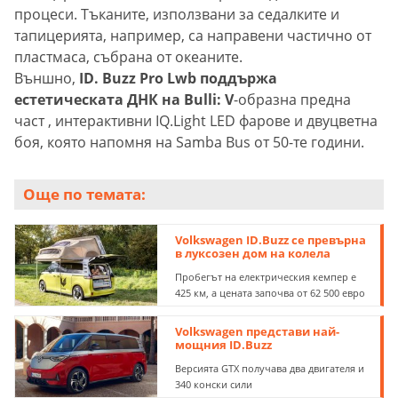
процеси. Тъканите, използвани за седалките и
тапицерията, например, са направени частично от
пластмаса, събрана от океаните.
Външно,
ID. Buzz Pro Lwb поддържа
естетическата ДНК на Bulli: V
-образна предна
част , интерактивни IQ.Light LED фарове и двуцветна
боя, която напомня на Samba Bus от 50-те години.
Още по темата:
Volkswagen ID.Buzz се превърна
в луксозен дом на колела
Пробегът на електрическия кемпер е
425 км, а цената започва от 62 500 евро
Volkswagen представи най-
мощния ID.Buzz
Версията GTX получава два двигателя и
340 конски сили