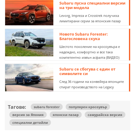
Subaru пусна специални версии
на три модела
Levorg, Impreza и Crosstrek получиха
лимитирани серии за японския пазар
Новото Subaru Forester:
Благословена скука
Шестото поколение на кросоувъра е
надеждно, комфортно и все така
компетентно извън асфалта (ВИДЕО)
Subaru се сбогува с един от
символите си
След 36 години на конвейера японците
спират производството на Legacy
Тагове:
subaru forester
популярен кросоувър
версия за Япония
японски пазар
самурайска версия
специални детайли