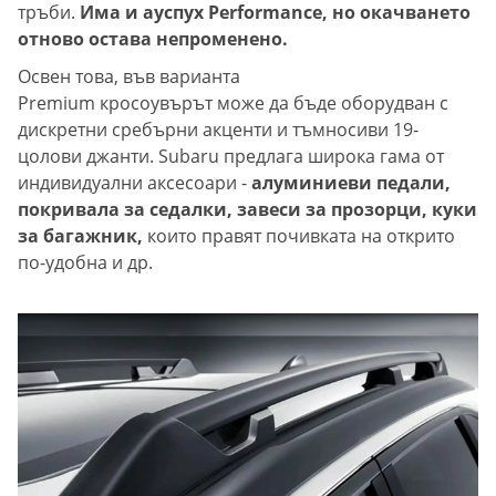
тръби.
Има и ауспух Performance, но окачването
отново остава непроменено.
Освен това, във варианта
Premium кросоувърът може да бъде оборудван с
дискретни сребърни акценти и тъмносиви 19-
цолови джанти. Subaru предлага широка гама от
индивидуални аксесоари -
алуминиеви педали,
покривала за седалки, завеси за прозорци, куки
за багажник,
които правят почивката на открито
по-удобна и др.