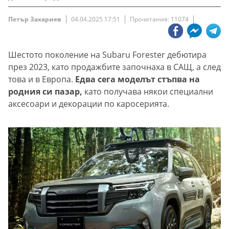
Петър Захариев
04.04.2025 17:51
Прочитания: 11074
Шестото поколение на Subaru Forester дебютира
през 2023, като продажбите започнаха в САЩ, а след
това и в Европа.
Едва сега моделът стъпва на
родния си пазар,
като получава някои специални
аксесоари и декорации по каросерията.