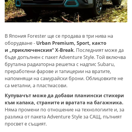
В Япония Forester ще се продава в три нива на
оборудване -
Urban Premium, Sport, както
и „приключенския“ X-Break
. Последният може да
бъде допълнен с пакет Adventure Style. Той включва
брутална радиаторна решетка с надпис Subaru,
преработени фарове и тапицерии на вратите,
напомнящи на самурайски брони. Облицовките не
са метални, а пластмасови.
Купувачът може да добави планински стикери
към капака, страните и вратата на багажника.
Няма промени по отношение на технологиите и, за
разлика от пакета Adventure Style за САЩ, пътният
просвет е същият.