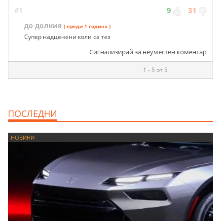
#1
9
31
до долния
( преди 1 година )
Супер надценени коли са тез
Сигнализирай за неуместен коментар
1 - 5 от 5
ПОСЛЕДНИ
НОВИНИ