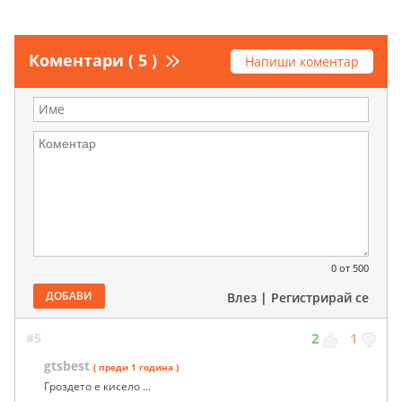
Коментари ( 5 )
Напиши коментар
0
от 500
ДОБАВИ
Влез
|
Регистрирай се
#5
2
1
gtsbest
( преди 1 година )
Гроздето е кисело ...