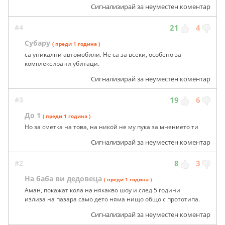
Сигнализирай за неуместен коментар
#4
21
4
Субару
( преди 1 година )
са уникални автомобили. Не са за всеки, особено за
комплексирани убитаци.
Сигнализирай за неуместен коментар
#3
19
6
До 1
( преди 1 година )
Но за сметка на това, на никой не му пука за мнението ти
Сигнализирай за неуместен коментар
#2
8
3
На баба ви дедовеца
( преди 1 година )
Аман, покажат кола на някакво шоу и след 5 години
излиза на пазара само дето няма нищо общо с прототипа.
Сигнализирай за неуместен коментар