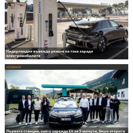
Нидерландия въвежда режим на тока заради
електромобилите
НОВИНИ
Първата станция, която зарежда EV за 5 минути, беше открита