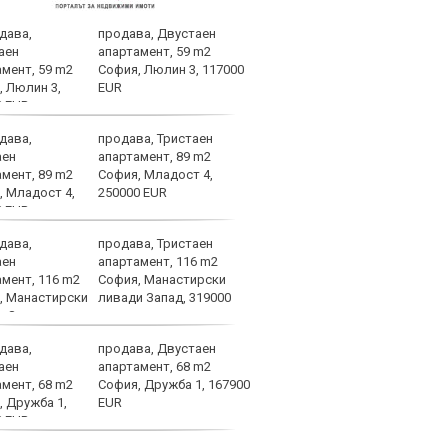
продава, Двустаен
ЦСКА
апартамент, 59 m2
перл
София, Люлин 3, 117000
мачо
EUR
близ
продава, Тристаен
Плам
апартамент, 89 m2
да с
София, Младост 4,
тежк
250000 EUR
важн
на конференциите
продава, Тристаен
Беши
апартамент, 116 m2
срещ
София, Манастирски
ПАОК
ливади Запад, 319000
Анде
продава, Двустаен
Вярв
апартамент, 68 m2
стиг
София, Дружба 1, 167900
фаза
EUR