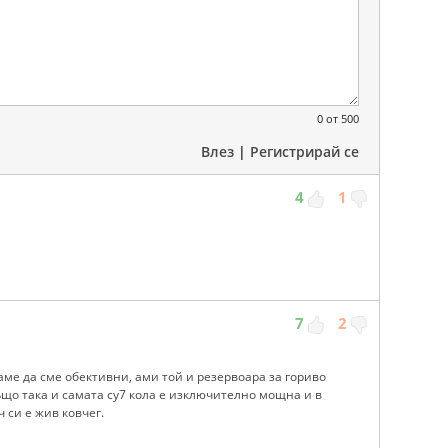
0
от 500
Влез
|
Регистрирай се
4
1
7
2
каме да сме обективни, ами той и резервоара за гориво
що така и самата су7 кола е изключително мощна и в
 си е жив ковчег.