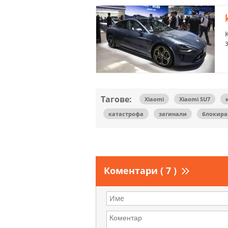
Тагове:
Xiaomi
Xiaomi SU7
катастрофа
загинали
блокира
Коментари ( 7 )