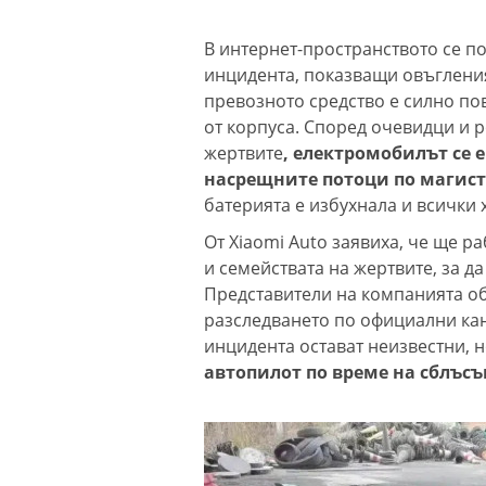
В интернет-пространството се п
инцидента, показващи овъгления 
превозното средство е силно по
от корпуса. Според очевидци и р
жертвите
, електромобилът се 
насрещните потоци по магис
батерията е избухнала и всички 
От Xiaomi Auto заявиха, че ще р
и семействата на жертвите, за да
Представители на компанията об
разследването по официални кан
инцидента остават неизвестни, н
автопилот по време на сблъсъ