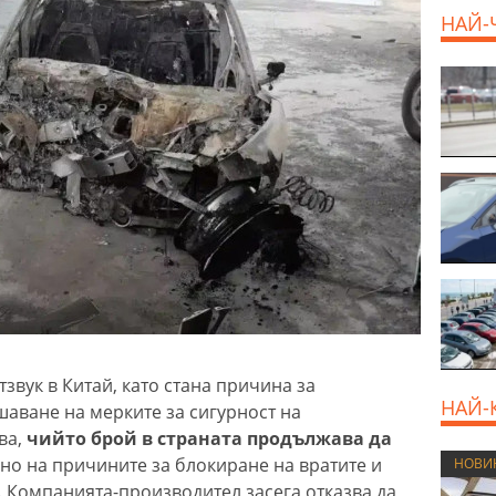
НАЙ-
800 E
звук в Китай, като стана причина за
НАЙ-
аване на мерките за сигурност на
ва,
чийто брой в страната продължава да
ено на причините за блокиране на вратите и
НОВИ
. Компанията-производител засега отказва да