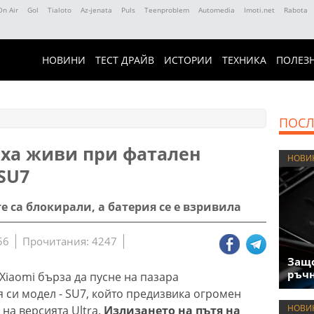
On Air
Gol
Tialoto
Az-jenata
Puls
Teenproblem
Automedia
Imoti.net
Rabota
НОВИНИ
ТЕСТ ДРАЙВ
ИСТОРИИ
ТЕХНИКА
ПОЛЕЗ
ПОСЛ
ха живи при фатален
НОВИ
SU7
е са блокирали, а батерия се е взривила
56
Прочитания: 4247
Защо
ръчн
Xiaomi бърза да пусне на пазара
 си модел - SU7, който предизвика огромен
НОВИ
на версията Ultra.
Излизането на пътя на