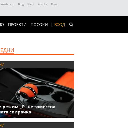
Az-deteto
Blog
Start
Posoka
Boec
НО
ПРОЕКТИ
ПОСОКИ
ВХОД
ЕДНИ
НИ
 режим „P“ не замества
ата спирачка
НИ