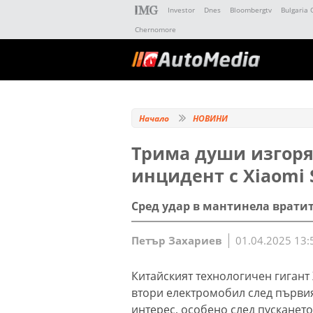
Investor
Dnes
Bloombergtv
Bulgaria 
Chernomore
Начало
НОВИНИ
Трима души изгоря
инцидент с Xiaomi 
Сред удар в мантинела вратит
Петър Захариев
01.04.2025 13:
Китайският технологичен гигант 
втори електромобил след първия
интерес, особено след пускането 