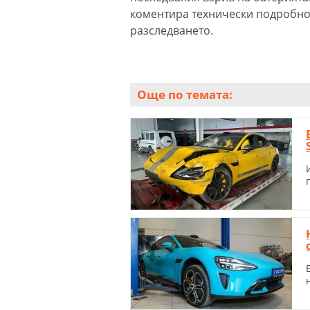
коментира технически подробност
разследването.
Още по темата: