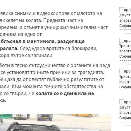
Времето във Варна на 7
оявиха снимки и видеоклипове от мястото на
август 2026
скелет на колата. Предната част на
вредена, а огънят е унищожил значителна част
однина на една от
е блъснал в мантинела, разделяща
Времето във Варна на 7
август 2026
тралата.
След удара вратите са блокирали,
хора вътре са загинали.
аботи в тясно сътрудничество с органите на реда
 се установят точните причини за трагедията.
Честваме паметта на
преподобномъченик
ещаха да оповестят публично резултатите от
Дометий
али. Към момента точните обстоятелства на
о се твърди, че
колата се е движила на
EUR
ка.
Винисиус Жуниор
преподписа с Реал
(Мадрид)