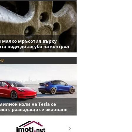
 малко мръсотия върху
та води до загуба на контрол
НИ
милион коли на Tesla се
аха с разпадащо се окачване