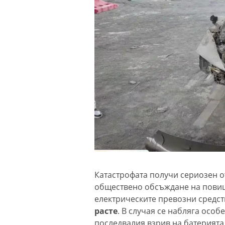
Катастрофата получи сериозен от
обществено обсъждане на повиш
електрическите превозни средст
расте
. В случая се набляга особ
последвалия взрив на батерията