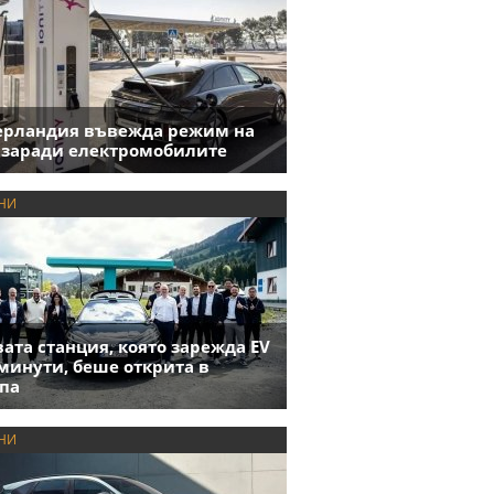
ерландия въвежда режим на
 заради електромобилите
НИ
ата станция, която зарежда EV
 минути, беше открита в
па
НИ