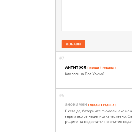
ДОБАВИ
#7
Антитрол
( преди 1 година )
Как загина Пол Уокър?
#6
анонимен
( преди 1 година )
Е сега де, батериите гърмели, ако ис
гърми ако се нацепиш качествено. Съ
ръцете на недостатъчно опитен водач