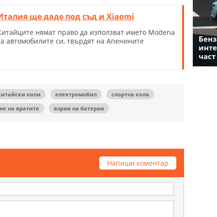
Италия ще даде под съд и Xiaomi
Китайците нямат право да използват името Modena
Бенз
за автомобилите си, твърдят на Апенините
инте
част
китайски коли
електромобил
спортна кола
не на вратите
взрив на батерия
Напиши коментар