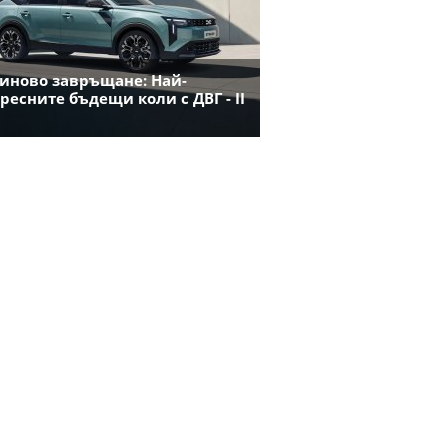
иново завръщане: Най-
ресните бъдещи коли с ДВГ - II