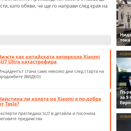
и, като обяви, че ще го направи след края на
Нид
тока
НОВИ
Вижте как китайската хиперкола Xiaomi
SU7 Ultra катастрофира
Инцидентът стана само няколко дни след старта на
продажбите (ВИДЕО)
Първ
за 5
Наистина ли колата на Xiaomi е по-добра
Евро
от Tesla?
Експерти прегледаха SU7 в детайли и посочиха
НОВИ
неговите предимства