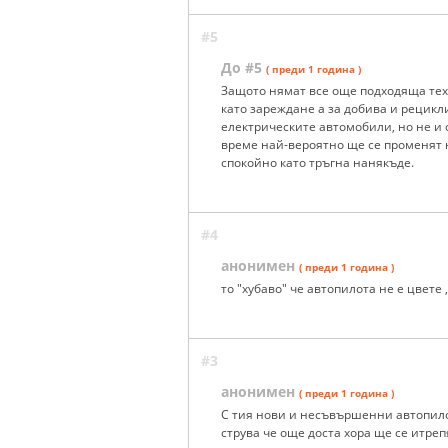
#5
До #5
( преди 1 година )
Защото нямат все още подходяща техн
като зареждане а за добива и рецикл
електрическите автомобили, но не и о
време най-вероятно ще се променят н
спокойно като тръгна нанякъде.
#4
анонимен
( преди 1 година )
то "хубаво" че автопилота не е цвете
#3
анонимен
( преди 1 година )
С тия нови и несъвършенни автопилот
струва че още доста хора ще се итреп