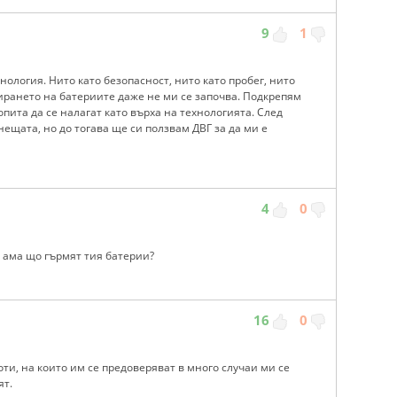
9
1
ология. Нито като безопасност, нито като пробег, нито
ирането на батериите даже не ми се започва. Подкрепям
пита да се налагат като върха на технологията. След
ещата, но до тогава ще си ползвам ДВГ за да ми е
4
0
 , ама що гърмят тия батерии?
16
0
и, на които им се предоверяват в много случаи ми се
ят.