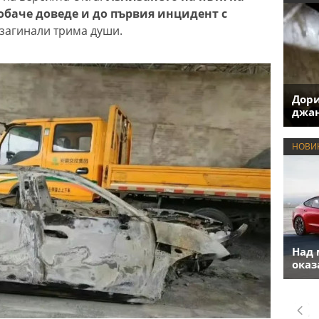
обаче доведе и до първия инцидент с
а загинали трима души.
Дори
джан
НОВИ
Над 
оказ