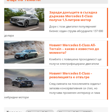
Заради данъците в съседна
държава Mercedes E-Class
получи 1,5-литров мотор
Дори с този двигател популярният
бизнес седан струва абсурдните 137 000
долара
Новият Mercedes E-Class All-
Terrain – какво е известно до
момента?
Комбито с повишена проходимост ще
получи електрифицирани двигатели
Новият Mercedes E-Class –
революцията е отвътре
След смяната на поколенията седанът
запазва консервативния си стил, но
получава променен интериор и гама
хибридни мотори