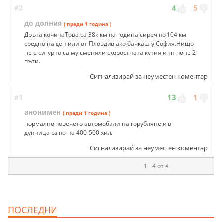
#2
4
5
до долния
( преди 1 година )
Дръта кочинаТова са 38к км на година сиреч по 104 км
средно на ден или от Пловдив ако бачкаш у София.Нищо
не е сигурно са му сменяли скоростната кутия и тн поне 2
пъти.
Сигнализирай за неуместен коментар
#1
13
1
анонимен
( преди 1 година )
нормално повечето автомобили на горубляне и в
дупница са по на 400-500 хил.
Сигнализирай за неуместен коментар
1 - 4 от 4
ПОСЛЕДНИ