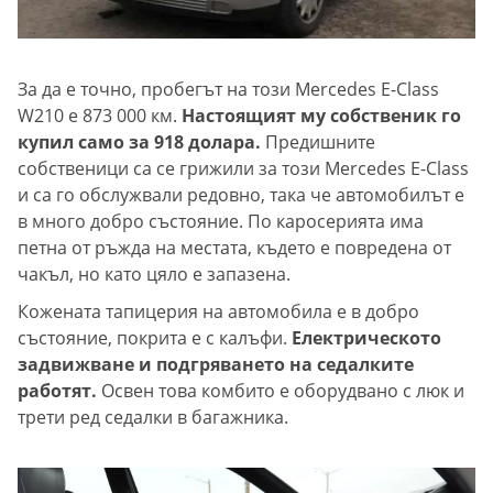
За да е точно, пробегът на този Mercedes E-Class
W210 е 873 000 км.
Настоящият му собственик го
купил само за 918 долара.
Предишните
собственици са се грижили за този Mercedes E-Class
и са го обслужвали редовно, така че автомобилът е
в много добро състояние. По каросерията има
петна от ръжда на местата, където е повредена от
чакъл, но като цяло е запазена.
Кожената тапицерия на автомобила е в добро
състояние, покрита е с калъфи.
Електрическото
задвижване и подгряването на седалките
работят.
Освен това комбито е оборудвано с люк и
трети ред седалки в багажника.