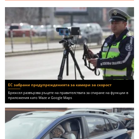
ЕС забрани предупрежденията за камери за скорост
Брюксел развързва ръцете на правителствата за спиране на функции в
приложения като Waze и Google Maps