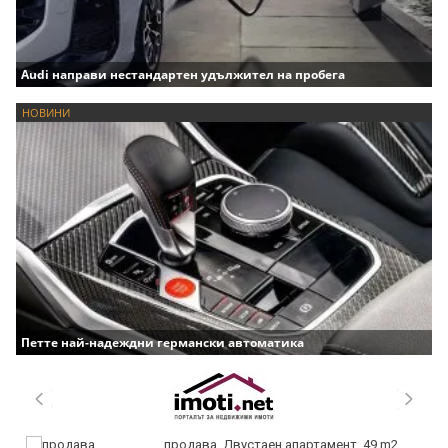
Audi направи нестандартен удължител на пробега
НОВИНИ
Петте най-надеждни германски автоматика
продава, Двустаен апартамент, 49 m2