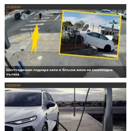
НОВИНИ
Шестгодишен подкара кола и блъсна жена на пешеходна
пътека
НОВИНИ