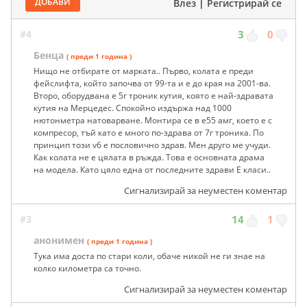
ДОБАВИ
Влез
|
Регистрирай се
#4
3
0
Бенца
( преди 1 година )
Нищо не отбирате от марката.. Първо, колата е преди
фейслифта, който започва от 99-та и е до края на 2001-ва.
Второ, оборудвана е 5г троник кутия, която е най-здравата
кутия на Мерцедес. Спокойно издържа над 1000
нютонметра натоварване. Монтира се в е55 амг, което е с
компресор, тъй като е много по-здрава от 7г троника. По
принцип този v6 e пословично здрав. Мен друго ме учуди.
Как колата не е цялата в ръжда. Това е основната драма
на модела. Като цяло една от последните здрави Е класи..
Сигнализирай за неуместен коментар
#3
14
1
анонимен
( преди 1 година )
Тука има доста по стари коли, обаче никой не ги знае на
колко километра са точно.
Сигнализирай за неуместен коментар