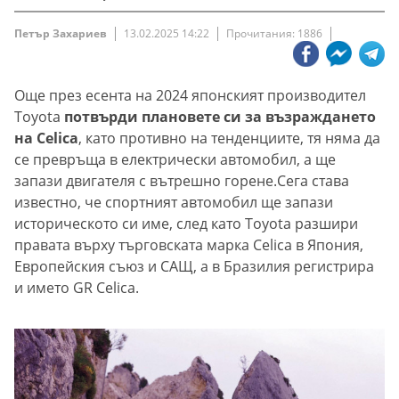
Петър Захариев
13.02.2025 14:22
Прочитания: 1886
Още през есента на 2024 японският производител
Toyota
потвърди плановете си за възраждането
на Celica
, като противно на тенденциите, тя няма да
се превръща в електрически автомобил, а ще
запази двигателя с вътрешно горене.Сега става
известно, че спортният автомобил ще запази
историческото си име, след като Toyota разшири
правата върху търговската марка Celica в Япония,
Европейския съюз и САЩ, а в Бразилия регистрира
и името GR Celica.