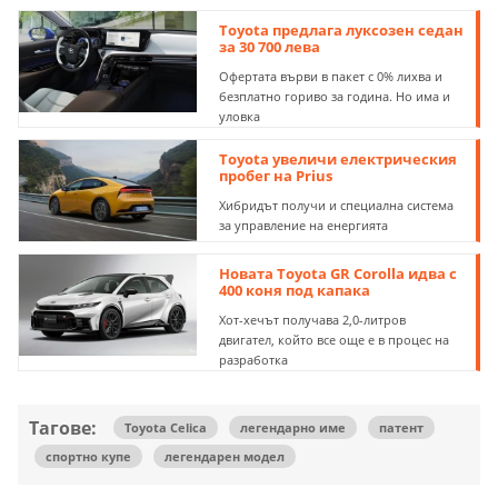
Toyota предлага луксозен седан
за 30 700 лева
Офертата върви в пакет с 0% лихва и
безплатно гориво за година. Но има и
уловка
Toyota увеличи електрическия
пробег на Prius
Хибридът получи и специална система
за управление на енергията
Новата Toyota GR Corolla идва с
400 коня под капака
Хот-хечът получава 2,0-литров
двигател, който все още е в процес на
разработка
Тагове:
Toyota Celica
легендарно име
патент
спортно купе
легендарен модел