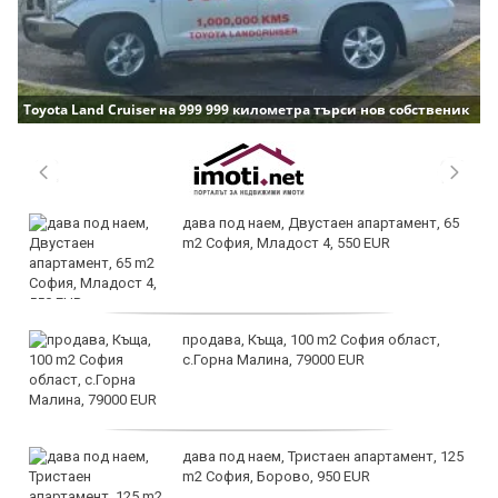
Toyota Land Cruiser на 999 999 километра търси нов собственик
дава под наем, Двустаен апартамент, 65
m2 София, Младост 4, 550 EUR
продава, Къща, 100 m2 София област,
с.Горна Малина, 79000 EUR
дава под наем, Тристаен апартамент, 125
m2 София, Борово, 950 EUR