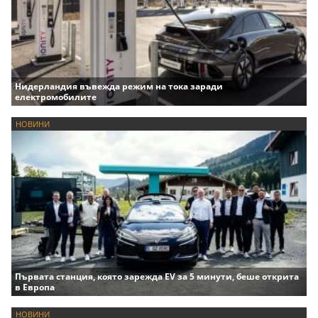
Нидерландия въвежда режим на тока заради
електромобилите
НОВИНИ
Първата станция, която зарежда EV за 5 минути, беше открита
в Европа
НОВИНИ