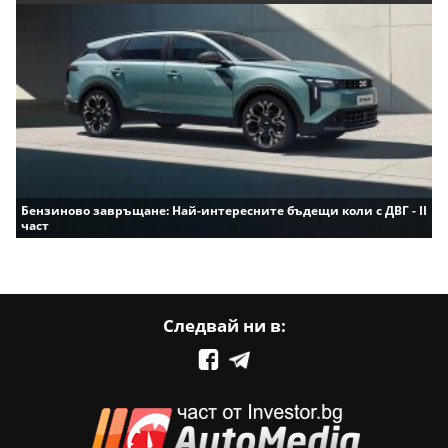
Бензиново завръщане: Най-интересните бъдещи коли с ДВГ - II
част
Следвай ни в: