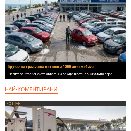
Брутална градушка потроши 1000 автомобила
Щетите за италианската автокъща се оценяват на 5 милиона евро
НАЙ-КОМЕНТИРАНИ
НОВИНИ