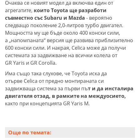
Очаква се новият модел да включва един от
агрегатите,
които Toyota ще разработи
съвместно със Subaru и Mazda
- вероятно
следващо поколение 2,0-литров турбо двигател.
Мощността му ще бъде около 400 конски сили,
а „напомпаната“ версия ще развива приблизително
600 конски сили. И накрая, Celica може да получи
системата за задвижване на всички колела от
GR Yaris и GR Corolla.
Има също така слухове, че Toyota иска да
отърве Celica от предно монтираната си
задвижваща система за първи пъ
т и да инсталира
двигателя отзад, в рамките на междуосието,
както при концепцията GR Yaris M.
Още по темата: