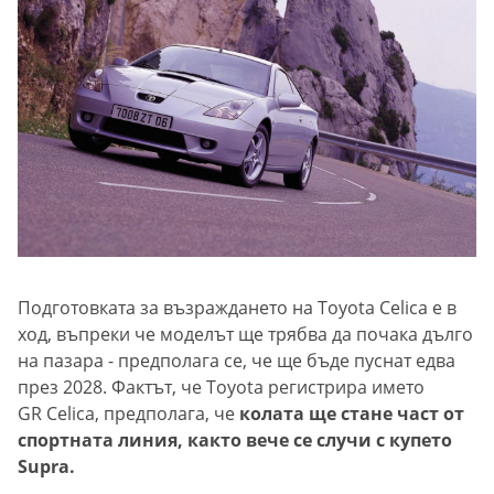
Подготовката за възраждането на Toyota Celica е в
ход, въпреки че моделът ще трябва да почака дълго
на пазара - предполага се, че ще бъде пуснат едва
през 2028. Фактът, че Toyota регистрира името
GR Celica, предполага, че
колата ще стане част от
спортната линия, както вече се случи с купето
Supra.