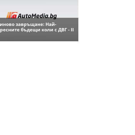
иново завръщане: Най-
ресните бъдещи коли с ДВГ - II