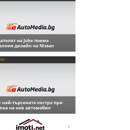
ателят на Juke поема
алния дизайн на Nissan
НИ
е най-търсената екстра при
пка на нов автомобил