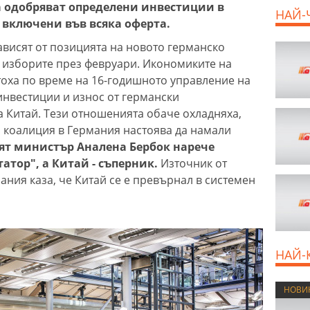
а одобряват определени инвестиции в
НАЙ-
 включени във всяка оферта.
висят от позицията на новото германско
 изборите през февруари. Икономиките на
тоха по време на 16-годишното управление на
инвестиции и износ от германски
 Китай. Тези отношенията обаче охладняха,
 коалиция в Германия настоява да намали
т министър Аналена Бербок нарече
тор", а Китай - съперник.
Източник от
ния каза, че Китай се е превърнал в системен
НАЙ-
НОВИ