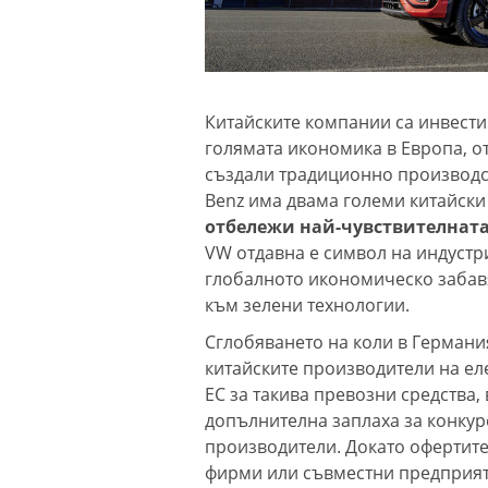
Китайските компании са инвести
голямата икономика в Европа, о
създали традиционно производст
Benz има двама големи китайск
отбележи най-чувствителната
VW отдавна е символ на индустр
глобалното икономическо забавя
към зелени технологии.
Сглобяването на коли в Германи
китайските производители на ел
ЕС за такива превозни средства,
допълнителна заплаха за конкур
производители. Докато офертите
фирми или съвместни предприят