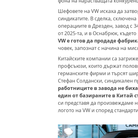
фона на нарастващата конкуренц
Шефовете на VW искаха да затво
синдикатите. В сделка, сключена 
операциите в Дрезден, завод с 
от 2025-та, и в Оснабрюк, където
VW е готов да продаде фабри
човек, запознат с начина на мис
Китайските компании са загриже
профсъюзи, които държат полови
германските фирми и търсят шир
Стефан Солдански, синдикален пр
работниците в завода не бих
един от базираните в Китай с
си представя да произвеждаме н
логото на VW и според стандарти