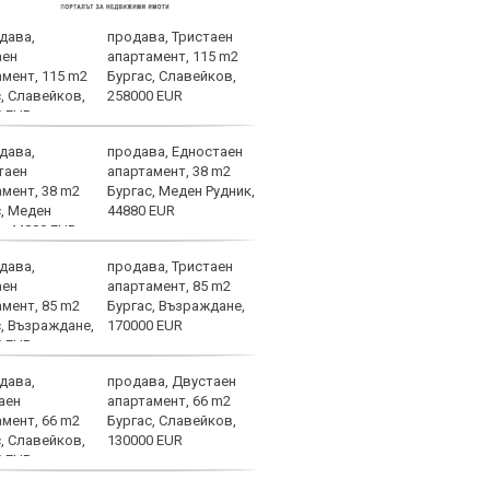
продава, Тристаен
Спор
апартамент, 115 m2
днес
Бургас, Славейков,
258000 EUR
продава, Едностаен
Мачо
апартамент, 38 m2
теле
Бургас, Меден Рудник,
авгу
44880 EUR
продава, Тристаен
ЦСКА
апартамент, 85 m2
ценн
Бургас, Възраждане,
Пана
170000 EUR
продава, Двустаен
Левс
апартамент, 66 m2
Евер
Бургас, Славейков,
130000 EUR