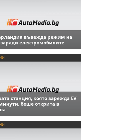
ерландия въвежда режим на
 заради електромобилите
НИ
ата станция, която зарежда EV
 минути, беше открита в
па
НИ