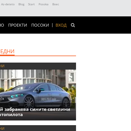
Az-deteto
Blog
Start
Posoka
Boec
НО
ПРОЕКТИ
ПОСОКИ
ВХОД
ЕДНИ
НИ
й забранява сините светлини
втопилота
НИ