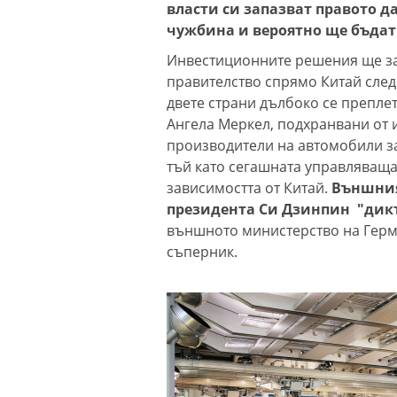
власти си запазват правото д
чужбина и вероятно ще бъдат
Инвестиционните решения ще за
правителство спрямо Китай след
двете страни дълбоко се препле
Ангела Меркел, подхранвани от 
производители на автомобили за
тъй като сегашната управляваща
зависимостта от Китай.
Външния
президента Си Дзинпин "дикта
външното министерство на Герма
съперник.