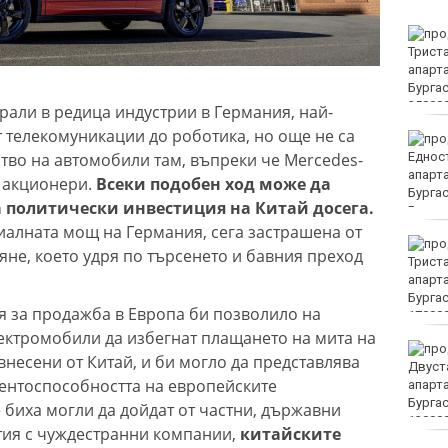
Убитият мъж на
Младежкия хълм в
Пловдив е от Кричим
рали в редица индустрии в Германия, най-
т телекомуникации до роботика, но още не са
Кола се преобърна по
во на автомобили там, въпреки че Mercedes-
таван на тротоар
и акционери.
Всеки подобен ход може да
 политически инвестиция на Китай досега.
иалната мощ на Германия, сега застрашена от
Това са последните дни,
не, което удря по търсенето и бавния преход
в които цените ще се
изписват в лева и в
евро по закон
я за продажба в Европа би позволило на
ектромобили да избегнат плащането на мита на
Хванаха за ден 29
 внесени от Китай, и би могло да представлява
шофьори с алкохол или
ентоспособността на европейските
наркотици
 биха могли да дойдат от частни, държавни
ия с чуждестранни компании,
китайските