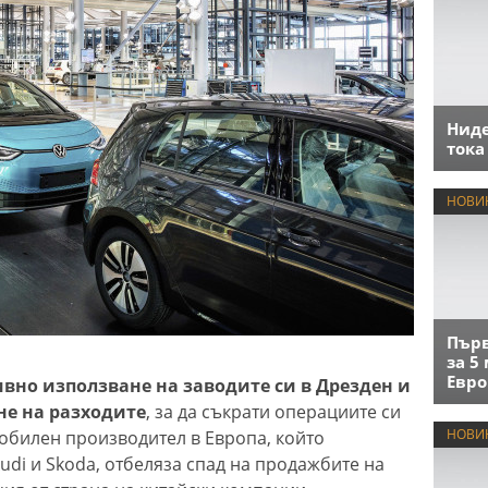
Нид
тока
НОВИ
Първ
за 5
Евро
вно използване на заводите си в Дрезден и
не на разходите
, за да съкрати операциите си
НОВИ
обилен производител в Европа, който
udi и Skoda, отбеляза спад на продажбите на