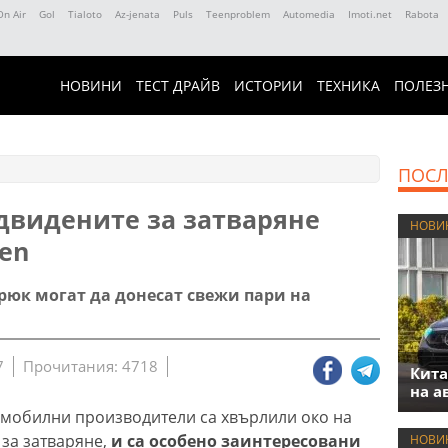
On Air
Gol
Tialoto
Az-jenata
Puls
Teenproblem
Automedia
Imoti.net
Rabota
НОВИНИ
ТЕСТ ДРАЙВ
ИСТОРИИ
ТЕХНИКА
ПОЛЕЗ
ПОСЛ
двидените за затваряне
НОВИ
gen
рюк могат да донесат свежи пари на
7
Прочитания: 4718
Кита
на а
омобилни производители са хвърлили око на
за затваряне,
и са особено заинтересовани
НОВИ