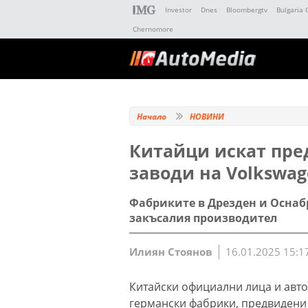
Investor
Dnes
Bloombergtv
Bulgaria 
Chernomore
Начало
НОВИНИ
Китайци искат пре
заводи на Volkswa
Фабриките в Дрезден и Оснаб
закъсалия производител
Илиян Стоянов
16.01.2025 15:1
Китайски официални лица и авт
германски фабрики, предвидени 