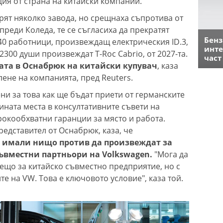
ия от страна на китайски компании.
рят няколко завода, но срещнаха съпротива от
преди Коледа, те се съгласиха да прекратят
Бенз
340 работници, произвеждащ електрическия ID.3,
инте
 2300 души произвеждат T-Roc Cabrio, от 2027-та.
част
ката в Оснабрюк на китайски купувач
, каза
лене на компанията, пред Reuters.
ни за това как ще бъдат приети от германските
ната места в консултативните съвети на
окообхватни гаранции за място и работа.
едставител от Оснабрюк, каза, че
а имали нищо против да произвеждат за
ъвместни партньори на Volkswagen.
"Мога да
ещо за китайско съвместно предприятие, но с
те на VW. Това е ключовото условие", каза той.