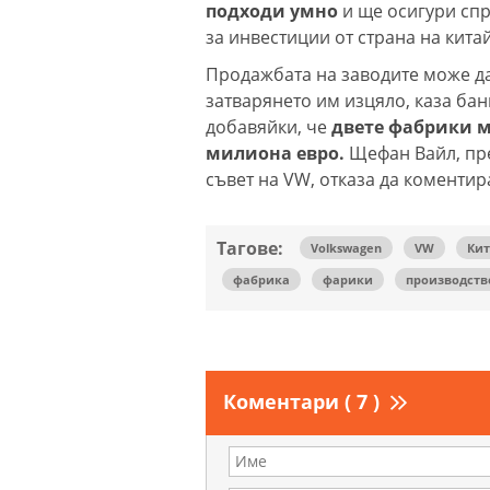
подходи умно
и ще осигури сп
за инвестиции от страна на кита
Продажбата на заводите може да
затварянето им изцяло, каза ба
добавяйки, че
двете фабрики мо
милиона евро.
Щефан Вайл, пре
съвет на VW, отказа да коментир
Тагове:
Volkswagen
VW
Ки
фабрика
фарики
производств
Коментари ( 7 )