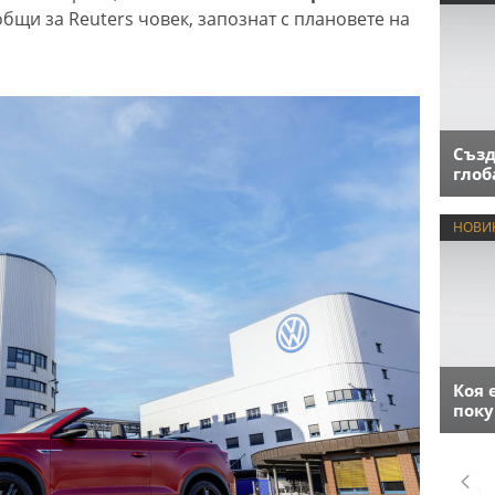
общи за Reuters човек, запознат с плановете на
Създ
глоб
НОВИ
Коя 
поку