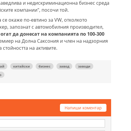
раведлива и недискриминационна бизнес среда
йските компании", посочи той.
 се окаже по-евтино за VW, отколкото
нкер, запознат с автомобилния производител,
гат да донесат на компанията по 100-300
миер на Долна Саксония и член на надзорния
а стойността на активите.
тай
китайски
бизнес
завод
заводи
о
Напиши коментар