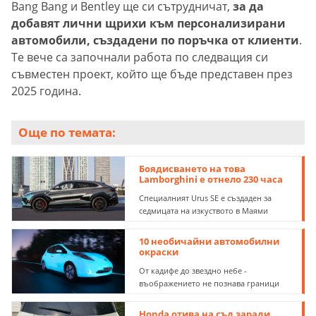
Bang Bang и Bentley ще си сътрудничат,
за да
добавят лични щрихи към персонализирани
автомобили, създадени по поръчка от клиенти
.
Те вече са започнали работа по следващия си
съвместен проект, който ще бъде представен през
2025 година.
Още по темата:
Боядисването на това
Lamborghini е отнело 230 часа
Специалният Urus SE е създаден за
седмицата на изкуството в Маями
10 необичайни автомобилни
окраски
От кадифе до звездно небе -
въображението не познава граници
Honda отива на съд заради...