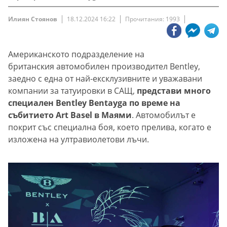
Илиян Стоянов
18.12.2024 16:22
Прочитания: 1993
Американското подразделение на
британския автомобилен производител Bentley,
заедно с една от най-ексклузивните и уважавани
компании за татуировки в САЩ,
представи много
специален Bentley Bentayga по време на
събитието Art Basel в Маями
. Автомобилът е
покрит със специална боя, което прелива, когато е
изложена на ултравиолетови лъчи.