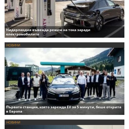
Нидерландия въвежда режим на тока заради
електромобилите
НОВИНИ
Първата станция, която зарежда EV за 5 минути, беше открита
в Европа
НОВИНИ