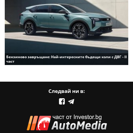
Бензиново завръщане: Най-интересните бъдещи коли с ДВГ - II
част
Следвай ни в: