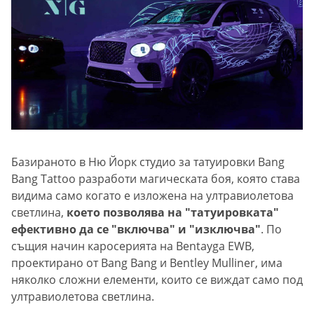
Базираното в Ню Йорк студио за татуировки Bang
Bang Tattoo разработи магическата боя, която става
видима само когато е изложена на ултравиолетова
светлина,
което позволява на "татуировката"
ефективно да се "включва" и "изключва"
. По
същия начин каросерията на Bentayga EWB,
проектирано от Bang Bang и Bentley Mulliner, има
няколко сложни елементи, които се виждат само под
ултравиолетова светлина.