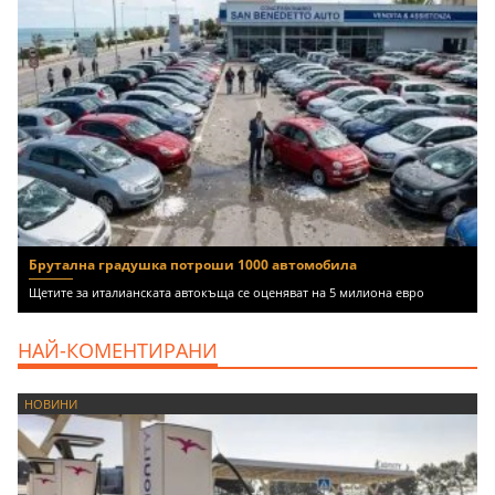
Брутална градушка потроши 1000 автомобила
Щетите за италианската автокъща се оценяват на 5 милиона евро
НАЙ-КОМЕНТИРАНИ
НОВИНИ