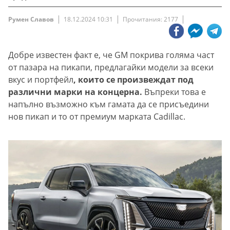
Румен Славов
18.12.2024 10:31
Прочитания: 2177
Добре известен факт е, че GM покрива голяма част
от пазара на пикапи, предлагайки модели за всеки
вкус и портфейл
, които се произвеждат под
различни марки на концерна.
Въпреки това е
напълно възможно към гамата да се присъедини
нов пикап и то от премиум марката Cadillac.