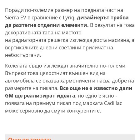
Поради по-големия размер на предната част на
Sierra EV в сравнение с Lyriq,
дизайнерът трябва
да разтегне отделни елементи.
В резултат на това
декоративната тапа на мястото
на радиаторната решетка изглежда доста масивна, а
вертикалните дневни светлини приличат на
небостъргачи.
Колелата също изглеждат значително по-големи.
Въпреки това цялостният външен вид на
автомобила се оказва хармоничен и пасва добре на
размерите на пикапа.
Все още не е известно дали
GM ще реализират идеята
, но едно е ясно -
появата на премиум пикап под марката Cadillac
може сериозно да смути конкурентите.
Още по темата: