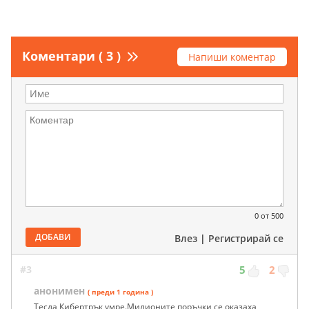
Коментари ( 3 )
Напиши коментар
0
от 500
ДОБАВИ
Влез
|
Регистрирай се
#3
5
2
анонимен
( преди 1 година )
Тесла Кибертрък умре.Милионите поръчки се оказаха