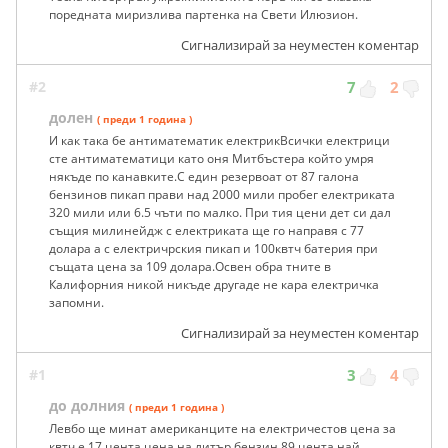
поредната миризлива партенка на Свети Илюзион.
Сигнализирай за неуместен коментар
#2
7
2
долен
( преди 1 година )
И как така бе антиматематик електрикВсички електрици
сте антиматематици като оня Митбъстера който умря
някъде по канавките.С един резервоат от 87 галона
бензинов пикап прави над 2000 мили пробег електриката
320 мили или 6.5 чъти по малко. При тия цени дет си дал
същия милинейдж с електриката ще го направя с 77
долара а с електричрския пикап и 100квтч батерия при
същата цена за 109 долара.Освен обра тните в
Калифорния никой никъде другаде не кара електричка
запомни.
Сигнализирай за неуместен коментар
#1
3
4
до долния
( преди 1 година )
Левбо ще минат американците на електричестов цена за
квтч е 17 цента цена на литър бензин 89 цента най