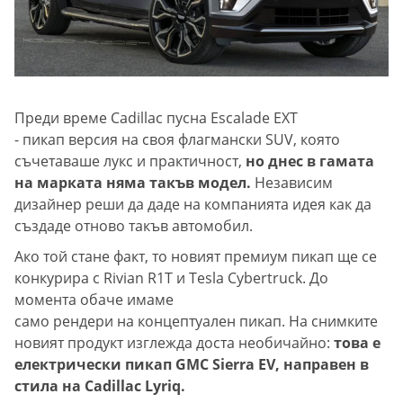
Преди време Cadillac пусна Escalade EXT
- пикап версия на своя флагмански SUV, която
съчетаваше лукс и практичност,
но днес в гамата
на марката няма такъв модел.
Независим
дизайнер реши да даде на компанията идея как да
създаде отново такъв автомобил.
Ако той стане факт, то новият премиум пикап ще се
конкурира с Rivian R1T и Tesla Cybertruck. До
момента обаче имаме
само рендери на концептуален пикап. На снимките
новият продукт изглежда доста необичайно:
това е
електрически пикап GMC Sierra EV, направен в
стила на Cadillac Lyriq.