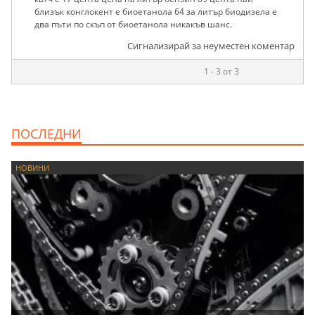
близък конглокент е биоетанола 64 за литър биодизела е
два пъти по скъп от биоетанола никакъв шанс.
Сигнализирай за неуместен коментар
1 - 3 от 3
ПОСЛЕДНИ
НОВИНИ