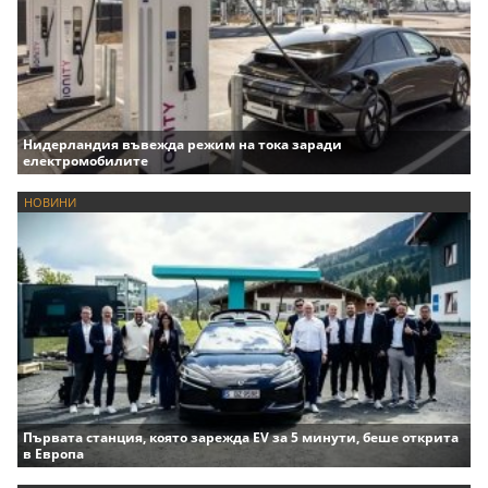
Нидерландия въвежда режим на тока заради
електромобилите
НОВИНИ
Първата станция, която зарежда EV за 5 минути, беше открита
в Европа