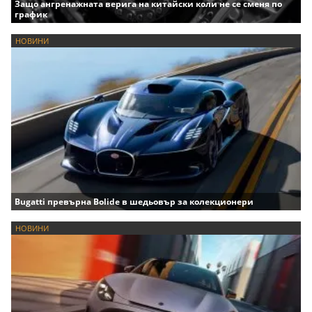
Защо ангренажната верига на китайски коли не се сменя по
график
НОВИНИ
Bugatti превърна Bolide в шедьовър за колекционери
НОВИНИ