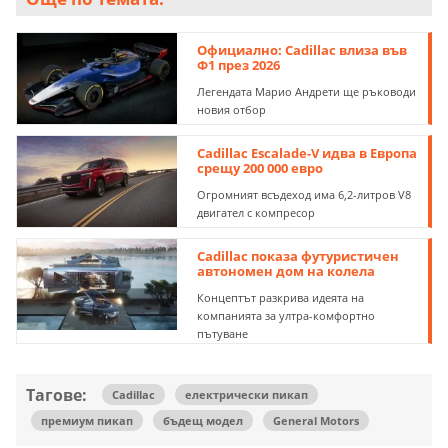
Официално: Cadillac влиза във
Ф1 през 2026
Легендата Марио Андрети ще ръководи
новия отбор
Cadillac Escalade-V идва в Европа
срещу 200 000 евро
Огромният всъдеход има 6,2-литров V8
двигател с компресор
Cadillac показа футуристичен
автономен дом на колела
Концептът разкрива идеята на
компанията за ултра-комфортно
пътуване
Тагове:
Cadillac
електрически пикап
премиум пикап
бъдещ модел
General Motors