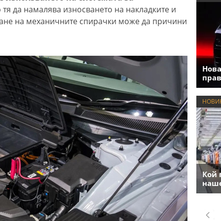
тя да намалява износването на накладките и
ване на механичните спирачки може да причини
Нова
прав
НОВИ
Кой 
наше