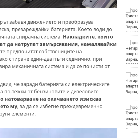
"Ние, потребителите":
Всеки има право сам да
рът забавя движението и преобразува
избере кои плажни
принадлежности да
еска, презареждайки батерията. Което води до
наеме
чната спирачна система.
Накладките, които
Почина бащата на Лео
гат да натрупат замърсявания, намалявайки
Меси
те предпочитат собствениците на
зко спиране един-два пъти седмично, при
ивира механичната система и да се почисти от
Вучич: Украйна е
приятелска държава на
двид, че заради батерията си електрическите
Сърбия
а по-тежки от бензиновите и дизеловите
о натоварване на окачването изисква
ието му
, за да се избегне преждевременно
София попадна в
руги елементи.
десетката на
дестинациите с най-
голям риск от
джебчийство