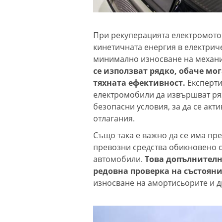
При рекуперацията електромото
кинетичната енергия в електрич
минимално износване на механи
се използват рядко, обаче мо
тяхната ефективност.
Експерти
електромобили да извършват ря
безопасни условия, за да се акт
отлагания.
Също така е важно да се има пре
превозни средства обикновено с
автомобили.
Това допълнителн
редовна проверка на състоян
износване на амортисьорите и д