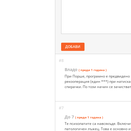
ДОБАВИ
#8
Владо
( преди 1 година )
При Порше, програмно е предвидено н
рекооперация (един ***) при натиска
спирачки. По този начин се зачистват
#7
До 7
( преди 1 година )
Те психопатите са навсякъде. Включи
патологичен лъжец. Това е основно и