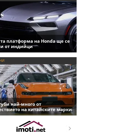
та платформа на Honda ще се
и от индийци
НИ
губи най-много от
ствието на китайските марки