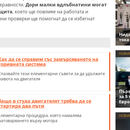
еравности.
Дори малки вдлъбнатини могат
ащита
, което ще повлияе на работата и
лни проверки ще помогнат да се избегнат
Нид
тока
НОВИ
Как да се справим със замърсяването на
горивната система
Спазвайте тези елементарни съвети за да удължите
живота на двигателя
Първ
за 5
Защо в студа двигателят трябва да се
Евро
стартира два пъти
Елементарна процедура, която намалява
НОВИ
натоварването върху мотора