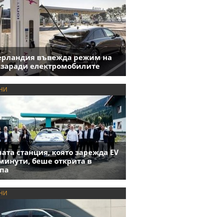
ерландия въвежда режим на
 заради електромобилите
НИ
ата станция, която зарежда EV
 минути, беше открита в
па
НИ