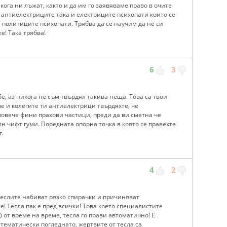
ога ни лъжат, както и да им го заявяваме право в очите
о антиелектриците така и електриците психопати които се
 политиците психопати. Трябва да се научим да не си
е! Така трябва!
6
3
бе, аз никога не съм твърдял такива неща. Това са твои
е и колегите ти антиелектрици твърдяхте, че
повече фини прахови частици, преди да ви сметна че
ин чифт гуми. Поредната опорна точка в която се правехте
г.
4
2
 теслите набиват рязко спирачки и причиняват
е! Тесла пак е пред всички! Това което специалистите
) от време на време, тесла го прави автоматично! Е
атематически погледнато, жертвите от тесла са