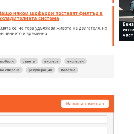
Защо някои шофьори поставят филтър в
охладителната система
Бенз
Смята се, че това удължава живота на двигателя, но
инте
решението е временно
част
омобили
съвети
експерт
експерти
но спиране
рекуперация
полезно
Напиши коментар