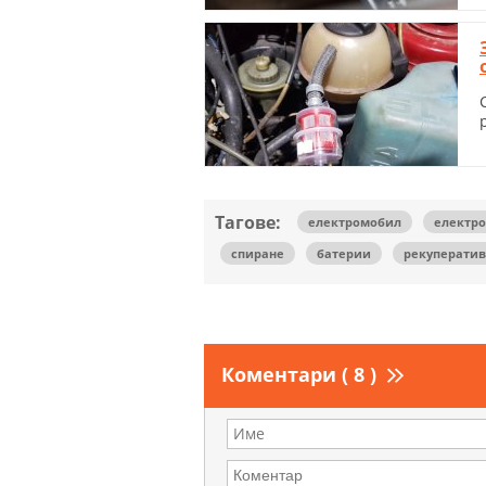
Тагове:
електромобил
електр
спиране
батерии
рекуператив
Коментари ( 8 )