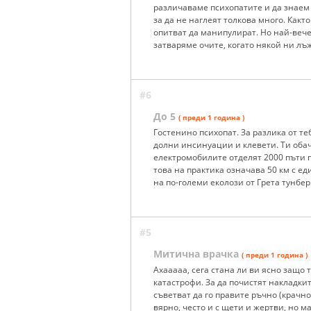
различаваме психопатите и да знаем к
за да не наглеят толкова много. Какт
опитват да манипулират. Но най-вече
затваряме очите, когато някой ни лъж
#6
До 5
( преди 1 година )
Гостенино психопат. За разлика от те
долни инсинуации и клевети. Ти обач
електромобилите отделят 2000 пъти 
това на практика означава 50 км с ед
на по-големи еколози от Грета тунбер
#5
Митична врачка
( преди 1 година )
Ахааааа, сега стана ли ви ясно защо
катастрофи. За да почистят накладкит
съветват да го правите ръчно (крачно
вярно, често и с щети и жертви, но м