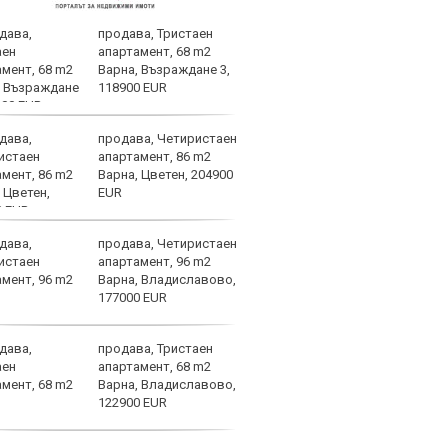
продава, Тристаен
ФБР 
апартамент, 68 m2
Рона
Варна, Възраждане 3,
118900 EUR
продава, Четиристаен
Сан 
апартамент, 86 m2
Варна, Цветен, 204900
EUR
продава, Четиристаен
Огро
апартамент, 96 m2
спол
Варна, Владиславово,
177000 EUR
продава, Тристаен
Байе
апартамент, 68 m2
за м
Варна, Владиславово,
122900 EUR