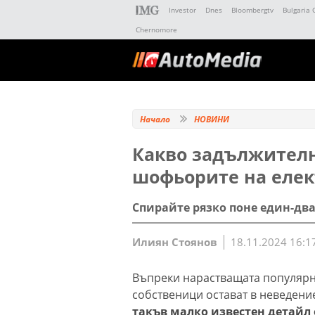
Investor
Dnes
Bloombergtv
Bulgaria 
Chernomore
Начало
НОВИНИ
Какво задължителн
шофьорите на еле
Спирайте рязко поне един-два
Илиян Стоянов
18.11.2024 16:1
Въпреки нарастващата популярн
собственици остават в неведени
такъв малко известен детайл 