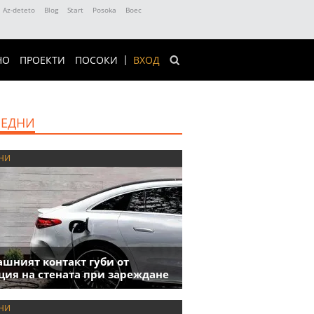
Az-deteto
Blog
Start
Posoka
Boec
НО
ПРОЕКТИ
ПОСОКИ
ВХОД
ЕДНИ
НИ
шният контакт губи от
ция на стената при зареждане
НИ