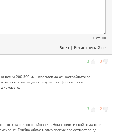
0
от 500
Влез
|
Регистрирай се
3
0
а всеки 200-300 км, независимо от настройките за
не на спирачката да се задействат физическите
 дисковете.
3
2
телно в народното събрание. Няма политик който да не е
зискване. Трябва обаче малко повече грамотност за да