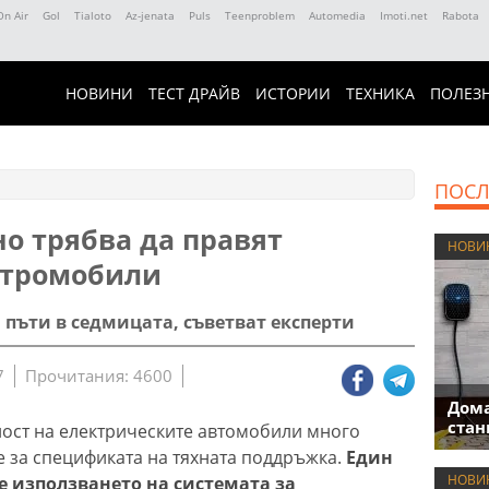
On Air
Gol
Tialoto
Az-jenata
Puls
Teenproblem
Automedia
Imoti.net
Rabota
НОВИНИ
ТЕСТ ДРАЙВ
ИСТОРИИ
ТЕХНИКА
ПОЛЕЗ
ПОСЛ
о трябва да правят
НОВИ
ктромобили
 пъти в седмицата, съветват експерти
7
Прочитания: 4600
Дома
стан
ост на електрическите автомобили много
е за спецификата на тяхната поддръжка.
Един
НОВИ
е използването на системата за