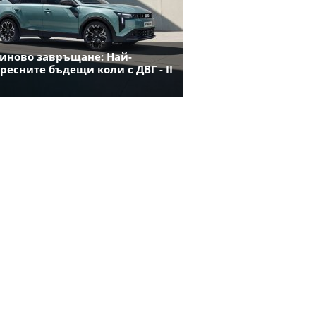
иново завръщане: Най-
ресните бъдещи коли с ДВГ - II