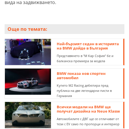
вида на задвижването.
Още по темата:
Най-бързият седан в историята
на BMW дойде в България
Представянето в "М Кар София" бе и
балканска премиера за модела
BMW показа нов спортен
автомобил
Купето M2 Racing дебютира пред
публика на две легендарни писти в
Германия
Всички модели на BMW ще
получат дизайна на Neue Klasse
Автомобилите с ДВГ ще се отличават от
тези с EV само по пропорци и интериор