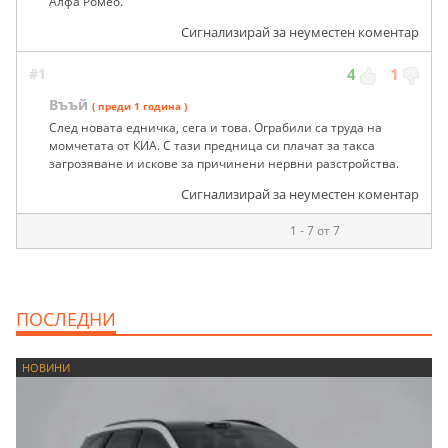
Алфа Ромео.
Сигнализирай за неуместен коментар
#1
4
1
Въъй
( преди 1 година )
След новата едничка, сега и това. Ограбили са труда на
момчетата от КИА. С тази предница си плачат за такса
загрозяване и искове за причинени нервни разстройства.
Сигнализирай за неуместен коментар
1 - 7 от 7
ПОСЛЕДНИ
НОВИНИ