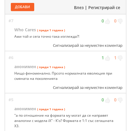
ДОБАВИ
Влез
|
Регистрирай се
#7
0
0
Who Cares
( преди 1 година )
Ами той и сега точно така изглежда?!
Сигнализирай за неуместен коментар
#6
1
1
анонимен
( преди 1 година )
Нищо феноменално. Прсото нормалната еволюция при
смяната на поколенията
Сигнализирай за неуместен коментар
#5
0
0
анонимен
( преди 1 година )
"а по отношение на формата му могат да се направят
аналогии с модела iX" - К'о? Формата е 1:1 със сегашната
Х3.