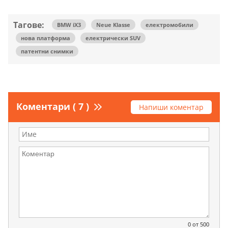
Тагове:
BMW iX3
Neue Klasse
електромобили
нова платформа
електрически SUV
патентни снимки
Коментари ( 7 )
Напиши коментар
0
от 500