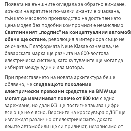
Появата на външните огледала за обратно виждане,
дръжки на вратите и по-малки джанти е очаквана,
тъй като масовото производство на достъпен като
цена модел без подобни компромиси е немислимо.
Светлинният „подпис“ на концептуалния автомоб
обаче ще остане,
революция в интериора също не
се очаква. Платформата Neue Klasse означава, че
баварската марка ще разчита на 800-волтова
електрическа система, като купувачите ще могат да
избират между един и два мотора.
При представянето на новата архитектура беше
обявено, че
следващото поколение
електрически превозни средства на BMW ще
могат да изминават повече от 800 км
с едно
зареждане, но дали iX3 ще постигне такива цифри
все още не е ясно. Версиите на кросоувъра с ДВГ ще
изглеждат различно от електрическите, докато
леките автомобили ще си приличат, независимо от