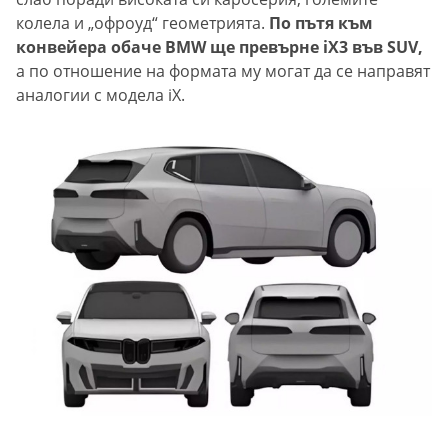
колела и „офроуд“ геометрията.
По пътя към
конвейера обаче BMW ще превърне iX3 във SUV,
а по отношение на формата му могат да се направят
аналогии с модела iX.