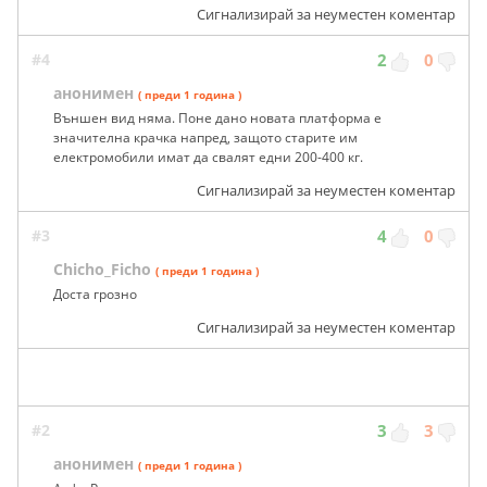
Сигнализирай за неуместен коментар
#4
2
0
анонимен
( преди 1 година )
Външен вид няма. Поне дано новата платформа е
значителна крачка напред, защото старите им
електромобили имат да свалят едни 200-400 кг.
Сигнализирай за неуместен коментар
#3
4
0
Chicho_Ficho
( преди 1 година )
Доста грозно
Сигнализирай за неуместен коментар
#2
3
3
анонимен
( преди 1 година )