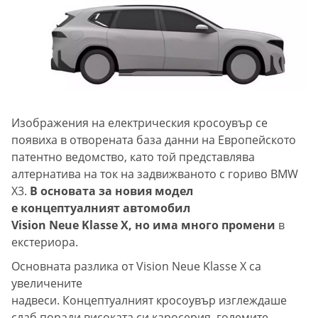
Изображения на електрическия кросоувър се
появиха в отворената база данни на Европейското
патентно ведомство, като той представлява
алтернатива на ток на задвижваното с гориво BMW
X3.
В основата за новия модел
е концептуалният автомобил
Vision Neue Klasse X, но има много промени
в
екстериора.
Основната разлика от Vision Neue Klasse X са
увеличените
надвеси. Концептуалният кросоувър изглеждаше
слаб поради високата си каросерия, големите