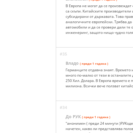
В Европа не могат да се произвеждат
са скъпи. Китайските производители 
субсидирани от държавата. Това пра
аналогичните европейски. Трябва да 
автомобили и да се провери дали те 
инженеринг, защото нищо чудно голям
#35
Владо
( преди 1 година )
Германците отдавна знаят. Времето и
много по-малко от тези в останалите 
250 Хил. Долара. В Европа времето е 
милиона. Всички вече ползват китайск
#34
До РУК
( преди 1 година )
"анонимен ( преди 24 минути )РУКоде
начетен, какво ли представлява поло