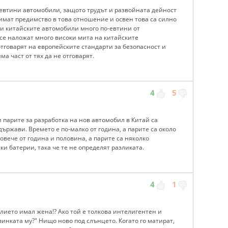
 евтини автомобили, защото трудът и развойната дейност
имат предимство в това отношение и освен това са силно
ви китайските автомобили много по-евтини от
се наложат много високи мита на китайските
отговарят на европейските стандарти за безопасност и
а част от тях да не отговарят.
4
5
 парите за разработка на нов автомобил в Китай са
държави. Времето е по-малко от година, а парите са около
повече от година и половина, а парите са няколко
и батерии, така че те не определят разликата.
4
1
лието имал жена!? Ако той е толкова интелигентен и
винката му?" Нищо ново под слънцето. Когато го матират,