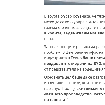
В Toyota бързо осъзнаха, че тя
може да се конкурира с китайцит
голяма степен това се дълги на 
в колите, задвижвани изцяло 
цена.
Затова японците решиха да разбе
проблем. В Централния офис на 
индустрията в Токио
беше напълн
продаваните модели на BYD
,
от представители на водещите я
Основната цел беше да се разгра
инвестиция, от тези, които не из
на Sanyo Trading,
„китайските 
евтиното производство, като
на нашата
."