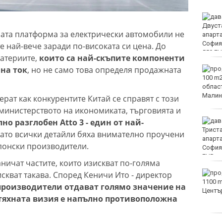
Варненката Тея
Николова: Ще покажа
хната платформа за електрически автомобили не
най-доброто на
европейското по
е най-вече заради по-високата си цена. До
плуване в Париж
батериите,
които са най-скъпите компоненти
на ток
, но не само това определя продажната
Пьотр Нестеров е на
полуфинал на турнира в
Пловдив
рат как конкурентите Китай се справят с този
министерството на икономиката, търговията и
о разглобен Atto 3 - един от най-
От ПСС излязоха с
няколко препоръки към
 като всички детайли бяха внимателно проучени
туристите в планината
понски производители.
ничат частите, които изискват по-голяма
Оранжев код за опасни
искват такава. Според Кеничи Ито - директор
жеги в 21 области днес
производители отдават голямо значение на
 тяхната визия е напълно противоположна