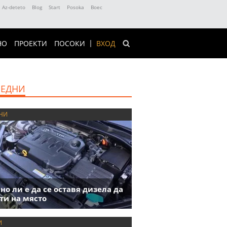
Az-deteto
Blog
Start
Posoka
Boec
НО
ПРОЕКТИ
ПОСОКИ
ВХОД
ЕДНИ
НИ
но ли е да се оставя дизела да
ти на място
И