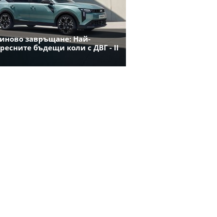
иново завръщане: Най-
ресните бъдещи коли с ДВГ - II