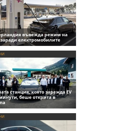
ерландия въвежда режим на
 заради електромобилите
НИ
ата станция, която зарежда EV
 минути, беше открита в
па
НИ