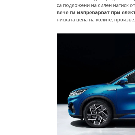
са подложени на силен натиск о
вече ги изпреварват при еле
ниската цена на колите, произв