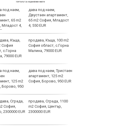
дава под наем,
Лека
Двустаен апартамент,
игра
65 m2 София, Младост
трев
4, 550 EUR
продава, Къща, 100 m2
Асен
София област, с.Горна
левс
Малина, 79000 EUR
дава под наем, Тристаен
Лаза
апартамент, 125 m2
тран
София, Борово, 950 EUR
продава, Сграда, 1100
Само
m2 София, Център,
оста
2300000 EUR
Янев