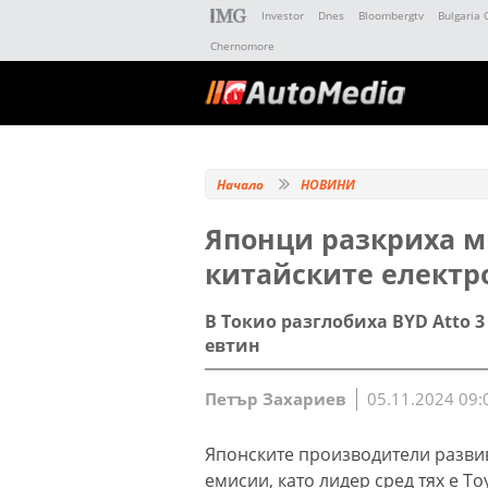
Investor
Dnes
Bloombergtv
Bulgaria 
Chernomore
Начало
НОВИНИ
Японци разкриха м
китайските елект
В Токио разглобиха BYD Atto 3
евтин
Петър Захариев
05.11.2024 09:
Японските производители развив
емисии, като лидер сред тях е To