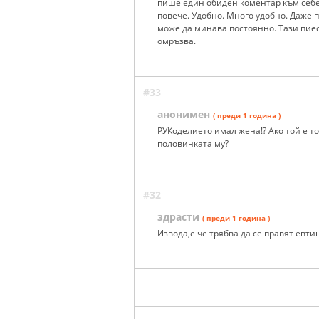
пише един обиден коментар към себе 
повече. Удобно. Много удобно. Даже 
може да минава постоянно. Тази пиес
омръзва.
#33
анонимен
( преди 1 година )
РУКоделието имал жена!? Ако той е т
половинката му?
#32
здрасти
( преди 1 година )
Извода,е че трябва да се правят евти