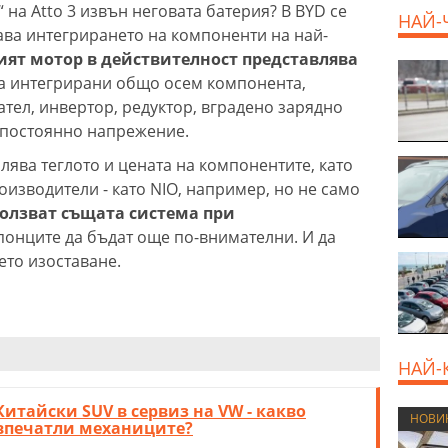
 на Atto 3 извън неговата батерия? В BYD се
НАЙ-
чава интегрирането на компоненти на най-
ият мотор в действителност представлява
 са интегрирани общо осем компонента,
тел, инвертор, редуктор, вградено зарядно
 постоянно напрежение.
лява теглото и цената на компонентите, като
роизводители - като NIO, например, но не само
ползват същата система при
японците да бъдат още по-внимателни. И да
ето изоставане.
НАЙ-
Китайски SUV в сервиз на VW - какво
НОВИ
впечатли механиците?