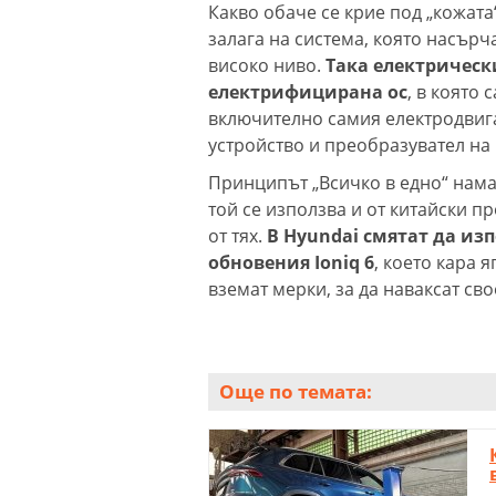
Какво обаче се крие под „кожата“
залага на система, която насър
високо ниво.
Така електрическ
електрифицирана ос
, в която
включително самия електродвига
устройство и преобразувател на
Принципът „Всичко в едно“ нама
той се използва и от китайски п
от тях.
В Hyundai смятат да из
обновения Ioniq 6
, което кара 
вземат мерки, за да наваксат сво
Още по темата: