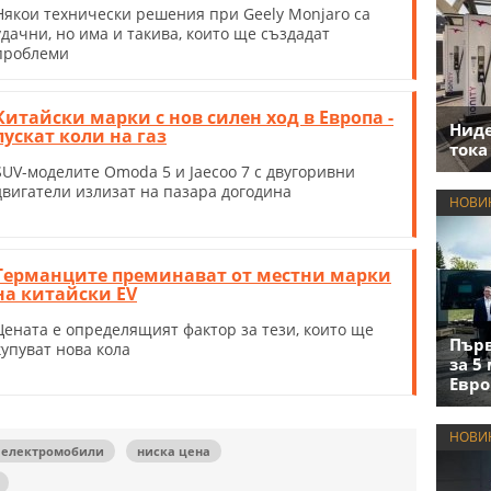
Някои технически решения при Geely Monjaro са
удачни, но има и такива, които ще създадат
проблеми
Китайски марки с нов силен ход в Европа -
Нид
пускат коли на газ
тока
SUV-моделите Omoda 5 и Jaecoo 7 с двугоривни
двигатели излизат на пазара догодина
НОВИ
Германците преминават от местни марки
на китайски EV
Цената е определящият фактор за тези, които ще
Първ
купуват нова кола
за 5
Евро
НОВИ
 електромобили
ниска цена