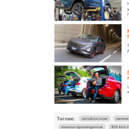
Тагове:
китайски коли
евтини
японски производители
BYD Atto 3