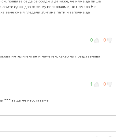
си, появява се да се обиди и да каже, че няма да пише
първите един-два пъти му повярвахме, но номера Не
ка вече сме я гледали 20-тина пъти и започна да
0
0
олкова интелигентен и начетен, какво ли представлява
1
0
ни *** за да не изоставаме