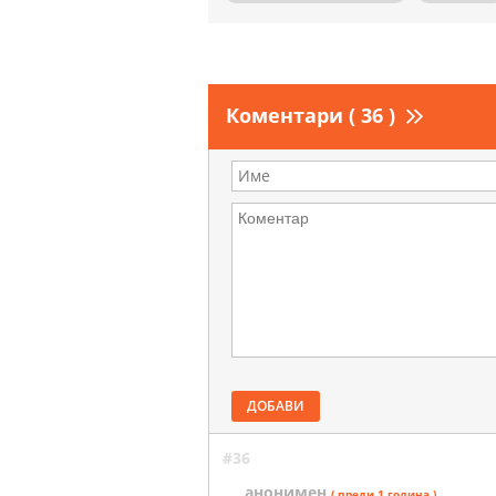
Коментари ( 36 )
ДОБАВИ
#36
анонимен
( преди 1 година )