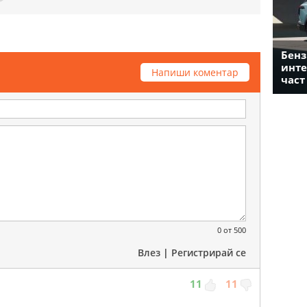
Бенз
инте
Напиши коментар
част
0
от 500
Влез
|
Регистрирай се
11
11