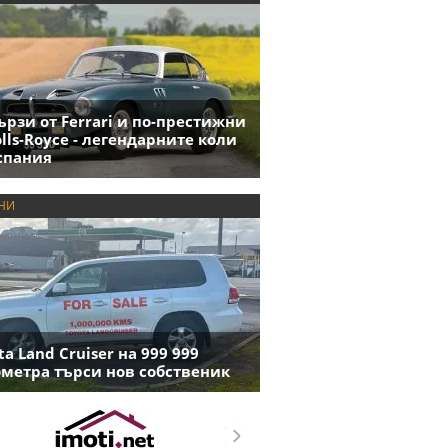
ързи от Ferrari и по-престижни
olls-Royce - легендарните коли
спания
НИ
ta Land Cruiser на 999 999
метра търси нов собственик