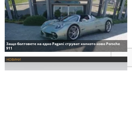
Защо болтовете на едно Pagani струват колкото ново Porsche
911
НОВИНИ
Китай забранява сините светлини на автопилота