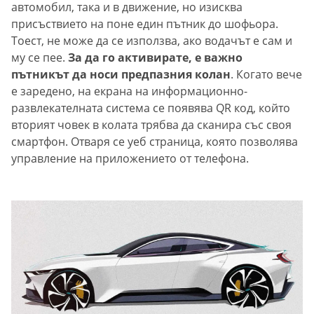
автомобил, така и в движение, но изисква
присъствието на поне един пътник до шофьора.
Тоест, не може да се използва, ако водачът е сам и
му се пее.
За да го активирате, е важно
пътникът да носи предпазния колан
. Когато вече
е заредено, на екрана на информационно-
развлекателната система се появява QR код, който
вторият човек в колата трябва да сканира със своя
смартфон. Отваря се уеб страница, която позволява
управление на приложението от телефона.