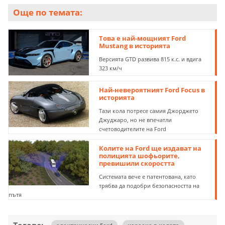
Още по темата:
Това е най-мощният Ford
Mustang в историята
Версията GTD развива 815 к.с. и вдига
323 км/ч
Най-невероятният Ford Focus в
историята
Тази кола потресе самия Джорджето
Джуджаро, но не впечатли
счетоводителите на Ford
Колите на Ford ще издават на
полицията шофьорите,
превишили скоростта
Системата вече е патентована, като
трябва да подобри безопасността на
пътя