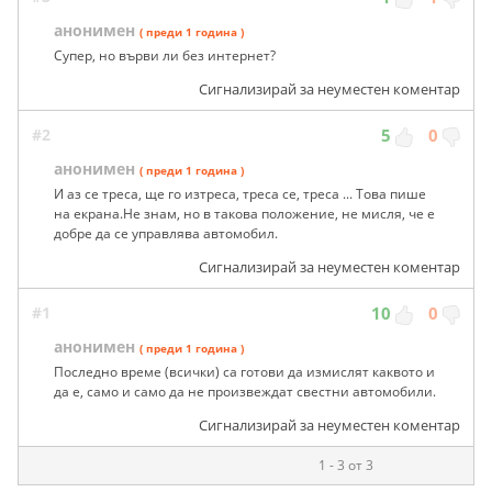
анонимен
( преди 1 година )
Супер, но върви ли без интернет?
Сигнализирай за неуместен коментар
#2
5
0
анонимен
( преди 1 година )
И аз се треса, ще го изтреса, треса се, треса ... Това пише
на екрана.Не знам, но в такова положение, не мисля, че е
добре да се управлява автомобил.
Сигнализирай за неуместен коментар
#1
10
0
анонимен
( преди 1 година )
Последно време (всички) са готови да измислят каквото и
да е, само и само да не произвеждат свестни автомобили.
Сигнализирай за неуместен коментар
1 - 3 от 3