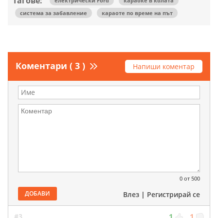
Тагове:
електрически Ford
караоке в колата
система за забавление
караоте по време на път
Коментари ( 3 )
Напиши коментар
0
от 500
ДОБАВИ
Влез
|
Регистрирай се
#3
1
1