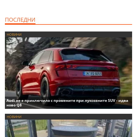
ПОСЛЕДНИ
НОВИНИ
Audi не е приключило с промените при луксозните SUV - идва
ново Q8
НОВИНИ