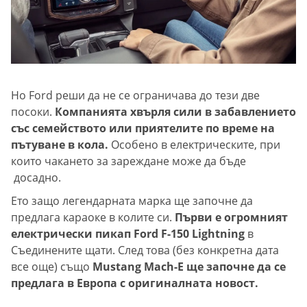
Но Ford реши да не се ограничава до тези две
посоки.
Компанията хвърля сили в забавлението
със семейството или приятелите по време на
пътуване в кола.
Особено в електрическите, при
които чакането за зареждане може да бъде
досадно.
Ето защо легендарната марка ще започне да
предлага караоке в колите си.
Първи е огромният
електрически пикап Ford F-150 Lightning
в
Съединените щати. След това (без конкретна дата
все още) също
Mustang Mach-E ще започне да се
предлага в Европа с оригиналната новост.