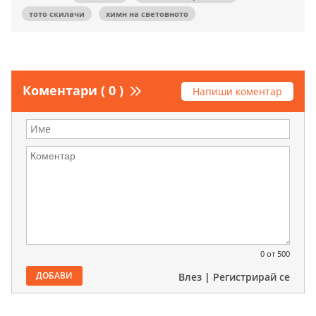
тото скилачи
химн на световното
Коментари ( 0 )
Напиши коментар
0
от 500
ДОБАВИ
Влез
|
Регистрирай се