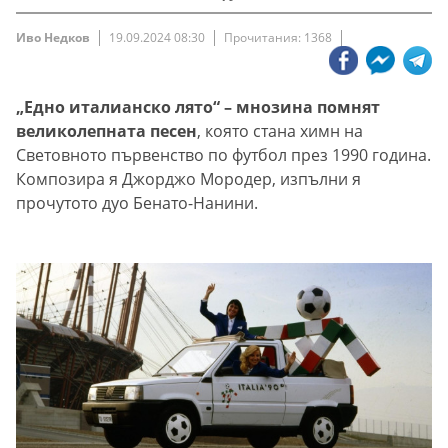
Иво Недков
19.09.2024 08:30
Прочитания: 1368
„Едно италианско лято“ – мнозина помнят
великолепната песен
, която стана химн на
Световното първенство по футбол през 1990 година.
Композира я Джорджо Мородер, изпълни я
прочутото дуо Бенато-Нанини.