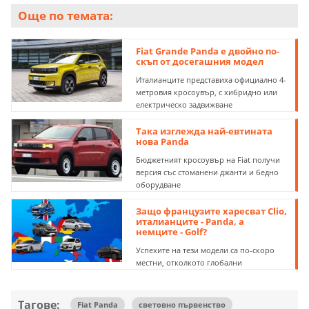
Още по темата:
Fiat Grande Panda е двойно по-
скъп от досегашния модел
Италианците представиха официално 4-
метровия кросоувър, с хибридно или
електрическо задвижване
Така изглежда най-евтината
нова Panda
Бюджетният кросоувър на Fiat получи
версия със стоманени джанти и бедно
оборудване
Защо французите харесват Clio,
италианците - Panda, а
немците - Golf?
Успехите на тези модели са по-скоро
местни, отколкото глобални
Тагове:
Fiat Panda
световно първенство