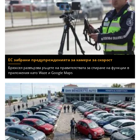
ЕС забрани предупрежденията за камери за скорост
Брюксел развързва ръцете на правителствата за спиране на функции в
приложения като Waze и Google Maps