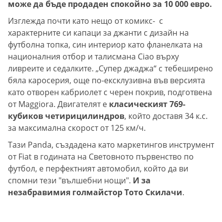
може да бъде продаден спокойно за 10 000 евро.
Изглежда почти като нещо от комикс- с
характерните си капаци за джанти с дизайн на
футболна топка, син интериор като фланелката на
националния отбор и талисмана Ciao върху
ливреите и седалките. „Супер джаджа“ с тебеширено
бяла каросерия, още по-ексклузивна във версията
като отворен кабриолет с черен покрив, подготвена
от Maggiora. Двигателят е
класическият 769-
кубиков четирицилиндров
, който доставя 34 к.с.
за максимална скорост от 125 км/ч.
Тази Panda, създадена като маркетингов инструмент
от Fiat в годината на Световното първенство по
футбол, е перфектният автомобил, който да ви
спомни тези "вълшебни нощи".
И за
незабравимия голмайстор Тото Скилачи
.