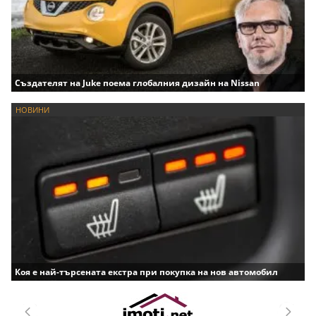
Създателят на Juke поема глобалния дизайн на Nissan
НОВИНИ
Коя е най-търсената екстра при покупка на нов автомобил