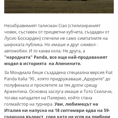
Незабравимият талисман Ciao (стилизираният
човек, съставен от трицветни кубчета, създаден от
Лусио Боскарден) спечели не само симпатиите на
широката публика. Но имаше и друг символ -
автомобил. И то каква кола. Не друга, а
"народната" Panda, все още най-продаваният
модел в историята на Апенините.
За Мондиала беше създадена специална версия Fiat
Panda Italia '90 , която придружаваше „Адзурите“ до
полуфинала и проклетите за тях дузпи срещу
Аржентина. Основна заслуга имаше и Тото Скилачи,
тогава нападател на Палермо, който стана
голмайстор на турнира.
Уви, любимецът на
Италия ни напусна на 18 септември едва на 59-
годишна възраст, след като не успя да пребори