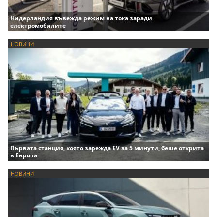
Нидерландия въвежда режим на тока заради
електромобилите
НОВИНИ
Първата станция, която зарежда EV за 5 минути, беше открита
в Европа
НОВИНИ