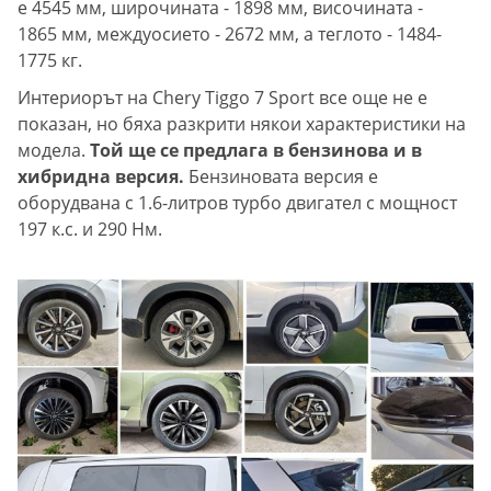
е 4545 мм, широчината - 1898 мм, височината -
1865 мм, междуосието - 2672 мм, а теглото - 1484-
1775 кг.
Интериорът на Chery Tiggo 7 Sport все още не е
показан, но бяха разкрити някои характеристики на
модела.
Той ще се предлага в бензинова и в
хибридна версия.
Бензиновата версия е
оборудвана с 1.6-литров турбо двигател с мощност
197 к.с. и 290 Нм.