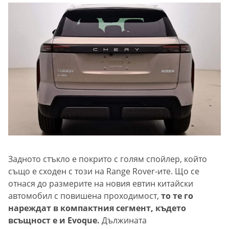
Задното стъкло е покрито с голям спойлер, който
също е сходен с този на Range Rover-ите. Що се
отнася до размерите на новия евтин китайски
автомобил с повишена проходимост,
то те го
нареждат в компактния сегмент, където
всъщност е и Evoque.
Дължината