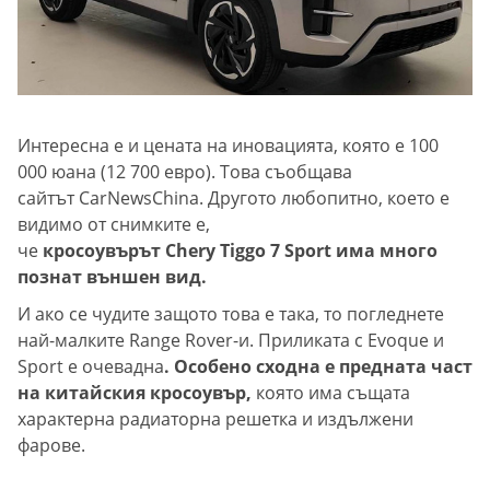
Интересна е и цената на иновацията, която е 100
000 юана (12 700 евро). Това съобщава
сайтът CarNewsChina. Другото любопитно, което е
видимо от снимките е,
че
кросоувърът Chery Tiggo 7 Sport има много
познат външен вид.
И ако се чудите защото това е така, то погледнете
най-малките Range Rover-и. Приликата с Evoque и
Sport е очевадна
. Особено сходна е предната част
на китайския кросоувър,
която има същата
характерна радиаторна решетка и издължени
фарове.