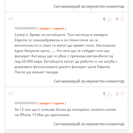
Сигнализирай за неуместен коментар
#2
6
8
анонимен
( преди 1 година )
Супер е. Браво на китайците. Тия наглеци в западна
Европа се самозабравиха и си помислиха че са
монополисти и само те могат да правят коли. Насложиха
едни безумни цени....... Но сега ще се събудят или ще
фалират. Китаеца ще ги убие с премиум автомобили за
под 20 000 евро. Китайците могат да работят и на загуба с
държавно финансиране докато фалират цяла Европа.
После ще вземат пазара.
Сигнализирай за неуместен коментар
#1
5
2
анонимен
( преди 1 година )
За 12 хил ще е толкова близо до копирани, колкото копие
на IPhone 15 Мах до оригинала.
Сигнализирай за неуместен коментар