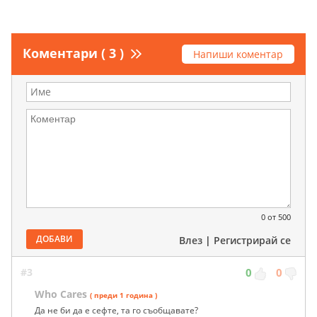
Коментари ( 3 )
Напиши коментар
0
от 500
ДОБАВИ
Влез
|
Регистрирай се
#3
0
0
Who Cares
( преди 1 година )
Да не би да е сефте, та го съобщавате?