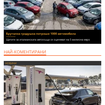
Брутална градушка потроши 1000 автомобила
Щетите за италианската автокъща се оценяват на 5 милиона евро
НАЙ-КОМЕНТИРАНИ
НОВИНИ