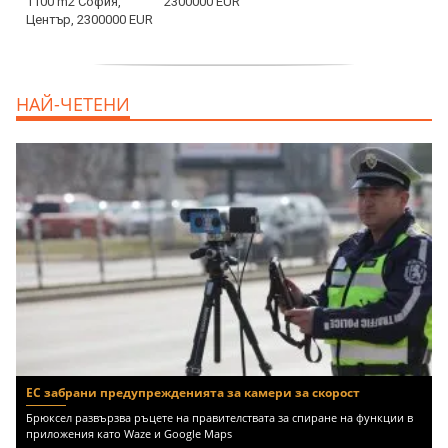
2300000 EUR
дава под наем, Двустаен апартамент, 55
НАЙ-ЧЕТЕНИ
m2 София, Младост 4, 650 EUR
ЕС забрани предупрежденията за камери за скорост
Брюксел развързва ръцете на правителствата за спиране на функции в
приложения като Waze и Google Maps