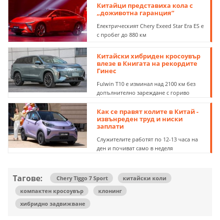
Китайци представиха кола с
„доживотна гаранция“
Електрическият Chery Exeed Star Era ES е
с пробег до 880 км
Китайски хибриден кросоувър
влезе в Книгата на рекордите
Гинес
Fulwin T10 е изминал над 2100 км без
допълнително зареждане с гориво
Как се правят колите в Китай -
извънреден труд и ниски
заплати
Служителите работят по 12-13 часа на
ден и почиват само в неделя
Тагове:
Chery Tiggo 7 Sport
китайски коли
компактен кросоувър
клонинг
хибридно задвижване