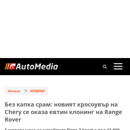
Начало
НОВИНИ
Без капка срам: новият кросоувър на
Chery се оказа евтин клонинг на Range
Rover
Базовата цена на китайския Tiggo 7 Sport е под 13 000