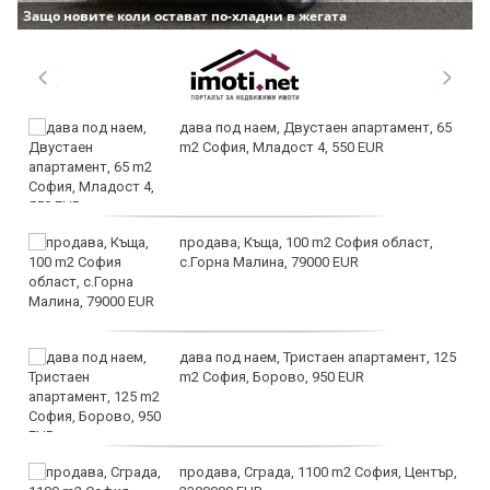
Защо новите коли остават по-хладни в жегата
дава под наем, Двустаен апартамент, 65
m2 София, Младост 4, 550 EUR
продава, Къща, 100 m2 София област,
с.Горна Малина, 79000 EUR
дава под наем, Тристаен апартамент, 125
m2 София, Борово, 950 EUR
продава, Сграда, 1100 m2 София, Център,